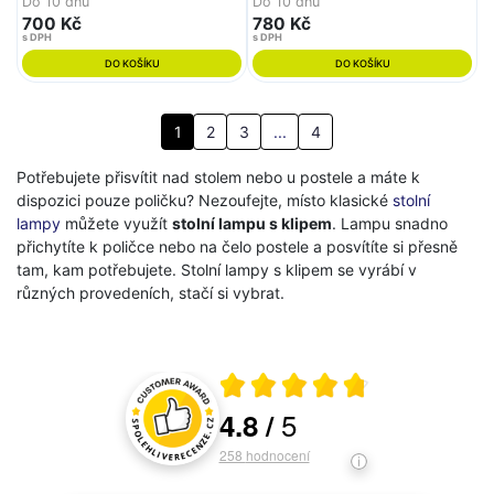
Do 10 dnů
Do 10 dnů
700 Kč
780 Kč
s DPH
s DPH
DO KOŠÍKU
DO KOŠÍKU
1
2
3
...
4
Potřebujete přisvítit nad stolem nebo u postele a máte k
dispozici pouze poličku? Nezoufejte, místo klasické
stolní
lampy
můžete využít
stolní lampu s klipem
. Lampu snadno
přichytíte k poličce nebo na čelo postele a posvítíte si přesně
tam, kam potřebujete. Stolní lampy s klipem se vyrábí v
různých provedeních, stačí si vybrat.
Průměrné hodnocení 4.8 z 5
5
4.8
/
Hodnocení a recenze zákazníků
258
hodnocení