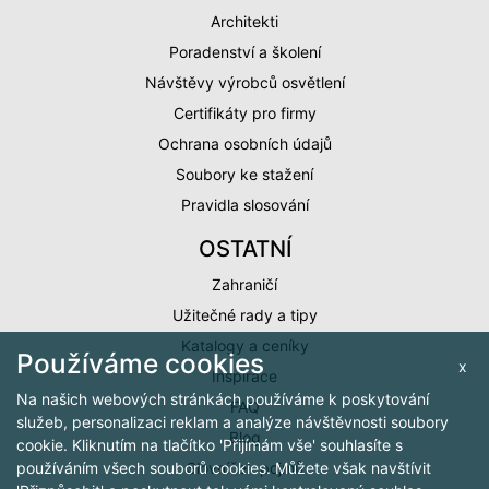
Architekti
Poradenství a školení
Návštěvy výrobců osvětlení
Certifikáty pro firmy
Ochrana osobních údajů
Soubory ke stažení
Pravidla slosování
OSTATNÍ
Zahraničí
Užitečné rady a tipy
Katalogy a ceníky
Používáme cookies
x
Inspirace
Na našich webových stránkách používáme k poskytování
FAQ
služeb, personalizaci reklam a analýze návštěvnosti soubory
Blog
cookie. Kliknutím na tlačítko 'Přijímám vše' souhlasíte s
Slovníček pojmů
používáním všech souborů cookies. Můžete však navštívit