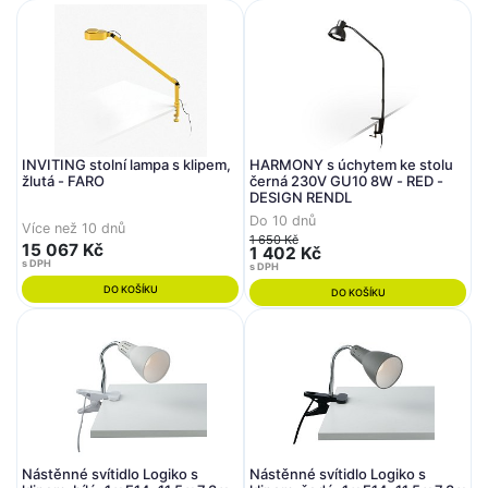
INVITING stolní lampa s klipem,
HARMONY s úchytem ke stolu
žlutá - FARO
černá 230V GU10 8W - RED -
DESIGN RENDL
Do 10 dnů
Více než 10 dnů
1 650 Kč
15 067 Kč
1 402 Kč
s DPH
s DPH
DO KOŠÍKU
DO KOŠÍKU
Nástěnné svítidlo Logiko s
Nástěnné svítidlo Logiko s