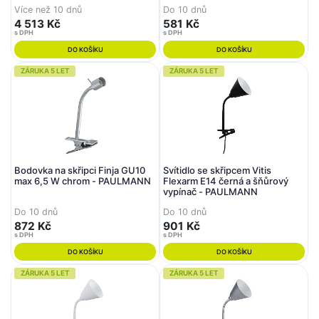
Více než 10 dnů
Do 10 dnů
4 513 Kč
581 Kč
s DPH
s DPH
DO KOŠÍKU
DO KOŠÍKU
ZÁRUKA 5 LET
ZÁRUKA 5 LET
Bodovka na skřipci Finja GU10
Svítidlo se skřipcem Vitis
max 6,5 W chrom - PAULMANN
Flexarm E14 černá a šňůrový
vypínač - PAULMANN
Do 10 dnů
Do 10 dnů
872 Kč
901 Kč
s DPH
s DPH
DO KOŠÍKU
DO KOŠÍKU
ZÁRUKA 5 LET
ZÁRUKA 5 LET