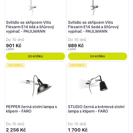
Svítidlo se skřipcem Vitis
Svítidlo se skřipcem Vitis
Flexarm E14 bílá a šňůrový
Flexarm E14 šedá a šňůrový
vypínač - PAULMANN
vypínač - PAULMANN
Do 10 dnů
Do 10 dnů
901 Kč
989 Kč
s DPH
s DPH
DO KOŠÍKU
DO KOŠÍKU
NOVINKA
NOVINKA
PEPPER černá stolní lampa s
STUDIO černá a krémová stolní
klipem - FARO
lampa s klipem - FARO
Do 10 dnů
Do 10 dnů
2 256 Kč
1 700 Kč