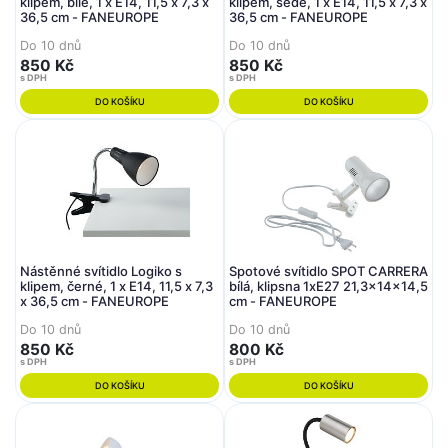
klipem, bílé, 1 x E14, 11,5 x 7,3 x
klipem, šedé, 1 x E14, 11,5 x 7,3 x
36,5 cm - FANEUROPE
36,5 cm - FANEUROPE
Do 10 dnů
Do 10 dnů
850 Kč
850 Kč
s DPH
s DPH
DO KOŠÍKU
DO KOŠÍKU
Nástěnné svítidlo Logiko s
Spotové svítidlo SPOT CARRERA
klipem, černé, 1 x E14, 11,5 x 7,3
bílá, klipsna 1xE27 21,3x14x14,5
x 36,5 cm - FANEUROPE
cm - FANEUROPE
Do 10 dnů
Do 10 dnů
850 Kč
800 Kč
s DPH
s DPH
DO KOŠÍKU
DO KOŠÍKU