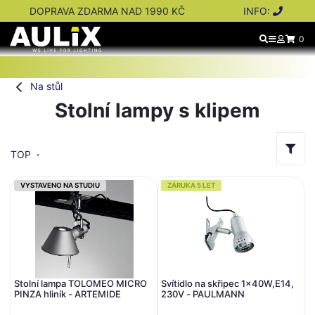
DOPRAVA ZDARMA NAD 1990 KČ
INFO:
0
Na stůl
Stolní lampy s klipem
TOP
VYSTAVENO NA STUDIU
ZÁRUKA 5 LET
Stolní lampa TOLOMEO MICRO
Svítidlo na skřipec 1x40W,E14,
PINZA hliník - ARTEMIDE
230V - PAULMANN