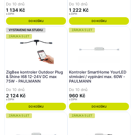
Do 10 dnů
Do 10 dnů
1 134 Kč
1 222 Kč
s DPH
s DPH
DO KOŠÍKU
DO KOŠÍKU
VYSTAVENO NA STUDIU
ZÁRUKA 5 LET
ZÁRUKA 5 LET
ZigBee kontroler Outdoor Plug
Kontroler SmartHome YourLED
& Shine I68 12-24V DC max
stmívání / vypínání max. 60W -
75W - PAULMANN
PAULMANN
Do 10 dnů
Do 10 dnů
2 124 Kč
960 Kč
s DPH
s DPH
DO KOŠÍKU
DO KOŠÍKU
ZÁRUKA 5 LET
ZÁRUKA 5 LET