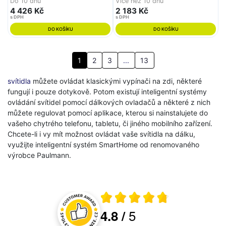
Do 10 dnů
Více než 10 dnů
4 426 Kč
2 183 Kč
s DPH
s DPH
DO KOŠÍKU
DO KOŠÍKU
1
2
3
...
13
svítidla
můžete ovládat klasickými vypínači na zdi, některé
fungují i pouze dotykově. Potom existují inteligentní systémy
ovládání svítidel pomocí dálkových ovladačů a některé z nich
můžete regulovat pomocí aplikace, kterou si nainstalujete do
vašeho chytrého telefonu, tabletu, či jiného mobilního zařízení.
Chcete-li i vy mít možnost ovládat vaše svítidla na dálku,
využijte inteligentní systém SmartHome od renomovaného
výrobce Paulmann.
Průměrné hodnocení 4.8 z 5
5
4.8
/
Hodnocení a recenze zákazníků