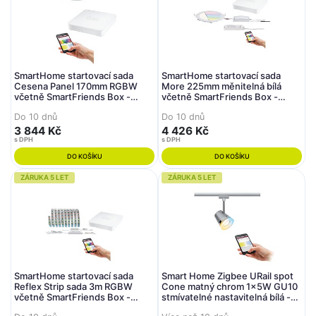
SmartHome startovací sada
SmartHome startovací sada
Cesena Panel 170mm RGBW
More 225mm měnitelná bílá
včetně SmartFriends Box -
včetně SmartFriends Box -
PAULMANN
PAULMANN
Do 10 dnů
Do 10 dnů
3 844 Kč
4 426 Kč
s DPH
s DPH
DO KOŠÍKU
DO KOŠÍKU
ZÁRUKA 5 LET
ZÁRUKA 5 LET
SmartHome startovací sada
Smart Home Zigbee URail spot
Reflex Strip sada 3m RGBW
Cone matný chrom 1x5W GU10
včetně SmartFriends Box -
stmívatelné nastavitelná bílá -
PAULMANN
PAULMANN