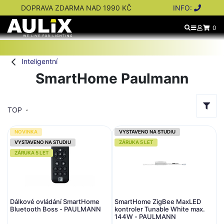
DOPRAVA ZDARMA NAD 1990 KČ
INFO:
0
Inteligentní
SmartHome Paulmann
TOP
NOVINKA
VYSTAVENO NA STUDIU
VYSTAVENO NA STUDIU
ZÁRUKA 5 LET
ZÁRUKA 5 LET
Dálkové ovládání SmartHome
SmartHome ZigBee MaxLED
Bluetooth Boss - PAULMANN
kontroler Tunable White max.
144W - PAULMANN