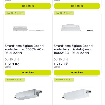
s DPH
s DPH
DO KOŠÍKU
DO KOŠÍKU
ZÁRUKA 5 LET
ZÁRUKA 5 LET
SmartHome ZigBee Cephei
SmartHome ZigBee Cephei
kontroler max. 1000W AC -
kontroler stmívatelný max.
PAULMANN
1000W AC - PAULMANN
Do 10 dnů
Do 10 dnů
1 513 Kč
1 717 Kč
s DPH
s DPH
DO KOŠÍKU
DO KOŠÍKU
ZÁRUKA 5 LET
ZÁRUKA 5 LET