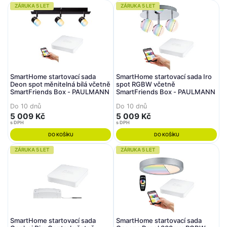
ZÁRUKA 5 LET
ZÁRUKA 5 LET
SmartHome startovací sada
SmartHome startovací sada Iro
Deon spot měnitelná bílá včetně
spot RGBW včetně
SmartFriends Box - PAULMANN
SmartFriends Box - PAULMANN
Do 10 dnů
Do 10 dnů
5 009 Kč
5 009 Kč
s DPH
s DPH
DO KOŠÍKU
DO KOŠÍKU
ZÁRUKA 5 LET
ZÁRUKA 5 LET
SmartHome startovací sada
SmartHome startovací sada