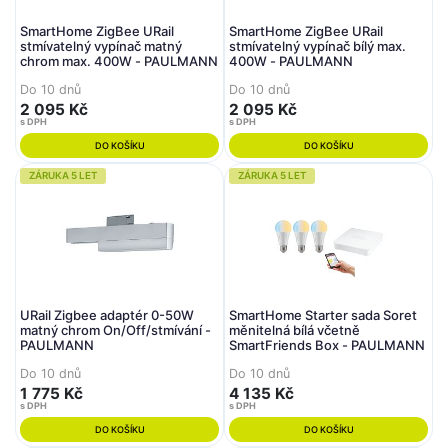
SmartHome ZigBee URail
SmartHome ZigBee URail
stmívatelný vypínač matný
stmívatelný vypínač bílý max.
chrom max. 400W - PAULMANN
400W - PAULMANN
Do 10 dnů
Do 10 dnů
2 095 Kč
2 095 Kč
s DPH
s DPH
DO KOŠÍKU
DO KOŠÍKU
ZÁRUKA 5 LET
ZÁRUKA 5 LET
URail Zigbee adaptér 0-50W
SmartHome Starter sada Soret
matný chrom On/Off/stmívání -
měnitelná bílá včetně
PAULMANN
SmartFriends Box - PAULMANN
Do 10 dnů
Do 10 dnů
1 775 Kč
4 135 Kč
s DPH
s DPH
DO KOŠÍKU
DO KOŠÍKU