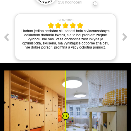
258
hodnocení
06.07.2026
í.
Hadam jedina nedobra skusenost bola s viacnasobnym
odkladom dodania tovaru, ale to bol problem zrejme
vyrobcu, nie Vas. Vasa obchodna zastupkyna je
optimisticka, skusena, ma vynikajuce odborne znalosti,
vie dobre poradit, promtna a vzdy ochotna pomoct.