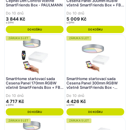
Cephei Dim Control včetně
Cesena Panel 300mm RGBW
SmartFriends Box - PAULMANN
včetně SmartFriends Box + FB -
PAULMANN
Do 10 dnů
Do 10 dnů
3 844 Kč
5 009 Kč
s DPH
s DPH
DO KOŠÍKU
DO KOŠÍKU
ZÁRUKA 5 LET
ZÁRUKA 5 LET
SmartHome startovací sada
SmartHome startovací sada
Cesena Panel 170mm RGBW
Cesena Panel 300mm RGBW
včetně SmartFriends Box + FB -
včetně SmartFriends Box -
PAULMANN
PAULMANN
Do 10 dnů
Do 10 dnů
4 717 Kč
4 426 Kč
s DPH
s DPH
DO KOŠÍKU
DO KOŠÍKU
ZÁRUKA 5 LET
ZÁRUKA 5 LET