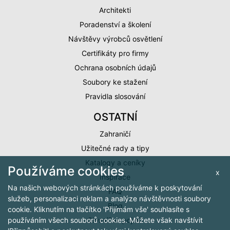
Architekti
Poradenství a školení
Návštěvy výrobců osvětlení
Certifikáty pro firmy
Ochrana osobních údajů
Soubory ke stažení
Pravidla slosování
OSTATNÍ
Zahraničí
Užitečné rady a tipy
Katalogy a ceníky
Používáme cookies
x
Inspirace
Na našich webových stránkách používáme k poskytování
FAQ
služeb, personalizaci reklam a analýze návštěvnosti soubory
Blog
cookie. Kliknutím na tlačítko 'Přijímám vše' souhlasíte s
Slovníček pojmů
používáním všech souborů cookies. Můžete však navštívit