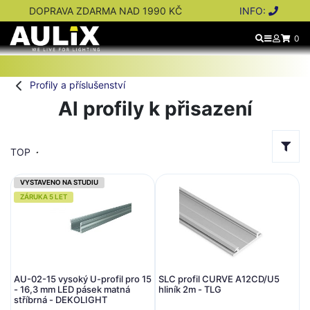
DOPRAVA ZDARMA NAD 1990 KČ
INFO:
0
Profily a příslušenství
Al profily k přisazení
TOP
VYSTAVENO NA STUDIU
ZÁRUKA 5 LET
AU-02-15 vysoký U-profil pro 15
SLC profil CURVE A12CD/U5
- 16,3 mm LED pásek matná
hliník 2m - TLG
stříbrná - DEKOLIGHT