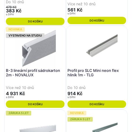
Do 10 dnů
Více než 10 dnů
478 Kč
561 Kč
383 Kč
s DPH
s DPH
DO KOŠÍKU
DO KOŠÍKU
NOVINKA
VYSTAVENO NA STUDIU
B-3 lineární profil sádrokarton
Profil pro SLC Mini neon flex
2m - NOVALUX
hliník 1m - TLG
Více než 10 dnů
Do 10 dnů
4 931 Kč
914 Kč
s DPH
s DPH
DO KOŠÍKU
DO KOŠÍKU
ZÁRUKA 5 LET
NOVINKA
ZÁRUKA 5 LET