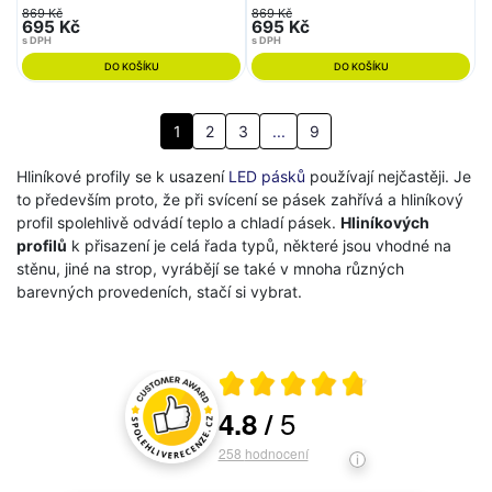
869 Kč
869 Kč
695 Kč
695 Kč
s DPH
s DPH
DO KOŠÍKU
DO KOŠÍKU
1
2
3
...
9
Hliníkové profily se k usazení
LED pásků
používají nejčastěji. Je
to především proto, že při svícení se pásek zahřívá a hliníkový
profil spolehlivě odvádí teplo a chladí pásek.
Hliníkových
profilů
k přisazení je celá řada typů, některé jsou vhodné na
stěnu, jiné na strop, vyrábějí se také v mnoha různých
barevných provedeních, stačí si vybrat.
Průměrné hodnocení 4.8 z 5
5
4.8
/
Hodnocení a recenze zákazníků
258
hodnocení