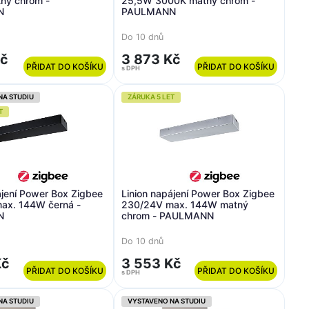
ný chrom -
25,5W 3000K matný chrom -
N
PAULMANN
Do 10 dnů
Kč
3 873 Kč
PŘIDAT DO KOŠÍKU
PŘIDAT DO KOŠÍKU
s DPH
NA STUDIU
ZÁRUKA 5 LET
T
ájení Power Box Zigbee
Linion napájení Power Box Zigbee
ax. 144W černá -
230/24V max. 144W matný
N
chrom - PAULMANN
Do 10 dnů
Kč
3 553 Kč
PŘIDAT DO KOŠÍKU
PŘIDAT DO KOŠÍKU
s DPH
NA STUDIU
VYSTAVENO NA STUDIU