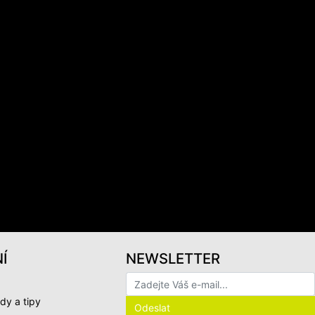
Í
NEWSLETTER
dy a tipy