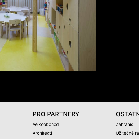
PRO PARTNERY
OSTATN
Velkoobchod
Zahraničí
Architekti
Užitečné ra