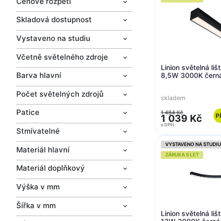
Cenové rozpětí
Skladová dostupnost
Vystaveno na studiu
Včetně světelného zdroje
Linion světelná li
Barva hlavní
8,5W 3000K čern
Počet světelných zdrojů
skladem
Patice
1 484 Kč
P
1 039 Kč
s DPH
Stmívatelné
VYSTAVENO NA STUDIU
Materiál hlavní
ZÁRUKA 5 LET
Materiál doplňkový
Výška v mm
Šířka v mm
Linion světelná li