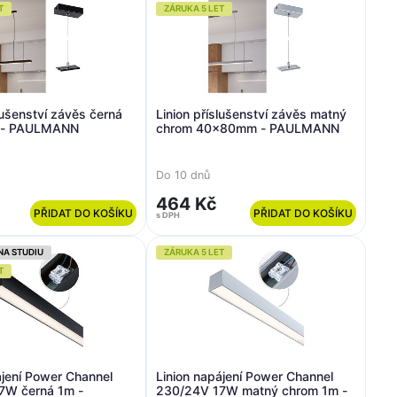
T
ZÁRUKA 5 LET
lušenství závěs černá
Linion příslušenství závěs matný
- PAULMANN
chrom 40x80mm - PAULMANN
Do 10 dnů
464 Kč
PŘIDAT DO KOŠÍKU
PŘIDAT DO KOŠÍKU
s DPH
NA STUDIU
ZÁRUKA 5 LET
T
ájení Power Channel
Linion napájení Power Channel
7W černá 1m -
230/24V 17W matný chrom 1m -