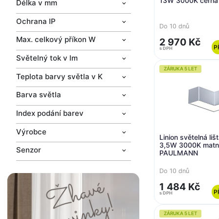
13W 3000K čern
Délka v mm
Ochrana IP
Do 10 dnů
Max. celkový příkon W
2 970 Kč
P
s DPH
Světelný tok v lm
ZÁRUKA 5 LET
Teplota barvy světla v K
Barva světla
Index podání barev
Výrobce
Linion světelná li
3,5W 3000K matn
Senzor
PAULMANN
Do 10 dnů
1 484 Kč
P
s DPH
ZÁRUKA 5 LET