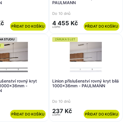
N
PAULMANN
Do 10 dnů
Kč
4 455 Kč
PŘIDAT DO KOŠÍKU
PŘIDAT DO KOŠÍKU
s DPH
NA STUDIU
ZÁRUKA 5 LET
T
lušenství rovný kryt
Linion příslušenství rovný kryt bílá
 1000x36mm -
1000x36mm - PAULMANN
N
Do 10 dnů
237 Kč
PŘIDAT DO KOŠÍKU
PŘIDAT DO KOŠÍKU
s DPH