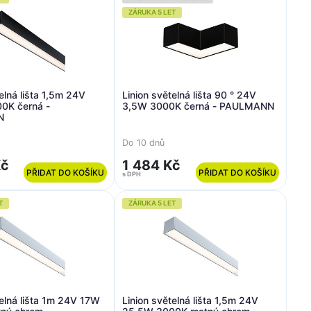
ZÁRUKA 5 LET
elná lišta 1,5m 24V
Linion světelná lišta 90 ° 24V
0K černá -
3,5W 3000K černá - PAULMANN
N
Do 10 dnů
Kč
1 484 Kč
PŘIDAT DO KOŠÍKU
PŘIDAT DO KOŠÍKU
s DPH
T
ZÁRUKA 5 LET
telná lišta 1m 24V 17W
Linion světelná lišta 1,5m 24V