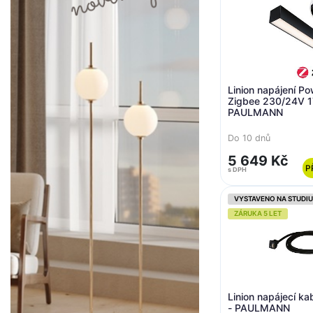
Linion napájení P
Zigbee 230/24V 1
PAULMANN
Do 10 dnů
5 649 Kč
P
s DPH
VYSTAVENO NA STUDIU
ZÁRUKA 5 LET
Linion napájecí ka
- PAULMANN