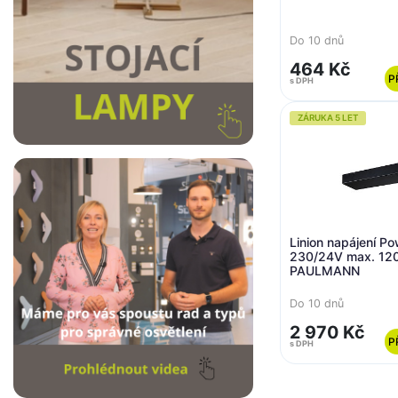
Do 10 dnů
464 Kč
P
s DPH
ZÁRUKA 5 LET
Linion napájení P
230/24V max. 120
PAULMANN
Do 10 dnů
2 970 Kč
P
s DPH