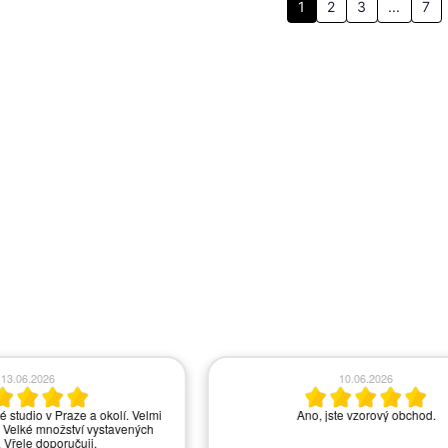
1
2
3
...
7
.06.2026
10.06.2026
tudio v Praze a okolí. Velmi
Ano, jste vzorový obchod.
lké množství vystavených
řele doporučuji.