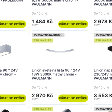
á - PAULMANN
8,5W 3000K matný chrom -
3000K mat
PAULMANN
PAULMAN
Do 10 dnů
Do 10 dnů
1 484 Kč
2 678 
ŘIDAT DO KOŠÍKU
PŘIDAT DO KOŠÍKU
s DPH
s DPH
VYSTAVENO NA STUDIU
VYSTAVENO 
ZÁRUKA 5 LET
ZÁRUKA 5 LE
šta 90 ° 24V
Linion světelná lišta 90 ° 24V
Linion nap
ý chrom -
13W 3000K matný chrom -
230/24V m
PAULMANN
PAULMAN
Do 10 dnů
Do 10 dnů
2 970 Kč
3 553 
ŘIDAT DO KOŠÍKU
PŘIDAT DO KOŠÍKU
s DPH
s DPH
ZÁRUKA 5 LET
VYSTAVENO 