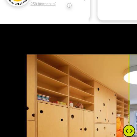
258
hodnocení