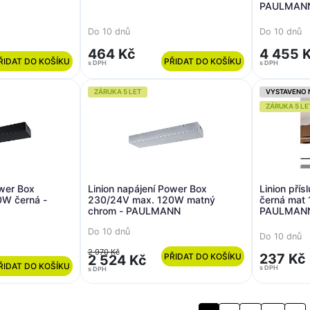
PAULMAN
Do 10 dnů
Do 10 dnů
464 Kč
4 455 
ŘIDAT DO KOŠÍKU
PŘIDAT DO KOŠÍKU
s DPH
s DPH
ZÁRUKA 5 LET
VYSTAVENO 
ZÁRUKA 5 LE
ower Box
Linion napájení Power Box
Linion přís
W černá -
230/24V max. 120W matný
černá mat
chrom - PAULMANN
PAULMAN
Do 10 dnů
Do 10 dnů
2 970 Kč
237 Kč
PŘIDAT DO KOŠÍKU
2 524 Kč
ŘIDAT DO KOŠÍKU
s DPH
s DPH