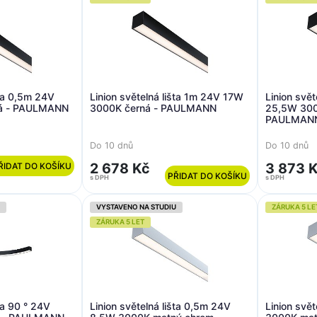
šta 0,5m 24V
Linion světelná lišta 1m 24V 17W
Linion svět
á - PAULMANN
3000K černá - PAULMANN
25,5W 300
PAULMAN
Do 10 dnů
Do 10 dnů
2 678 Kč
3 873 
ŘIDAT DO KOŠÍKU
PŘIDAT DO KOŠÍKU
s DPH
s DPH
VYSTAVENO NA STUDIU
ZÁRUKA 5 LE
ZÁRUKA 5 LET
šta 90 ° 24V
Linion světelná lišta 0,5m 24V
Linion svě