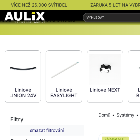
VÍCE NEŽ 26.000 SVÍTIDEL
ZÁRUKA 5 LET NA VYB
nosti
Interiérová svítidla
Venkovní svítidla
Liniové
Liniové
Liniové NEXT
LINION 24V
EASYLIGHT
B
Domů
Systémy
Filtry
smazat filtrování
ZÁRUKA 5 LET