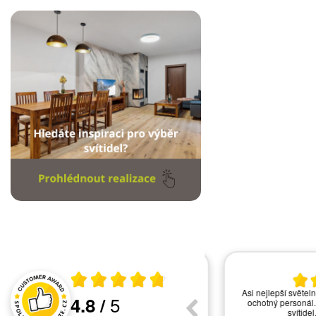
17.06.2026
13
Průměrné hodnocení 4.8 z 5
vše ok
Asi nejlepší světelné s
5
4.8
/
ochotný personál. Ve
Hodnocení a recenze zákazníků
svítidel. V