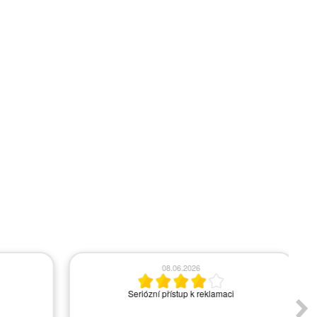
08.06.2026
Seriózní přístup k reklamaci
A
s