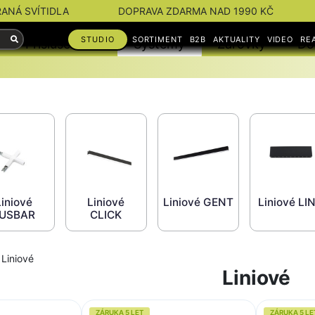
RANÁ SVÍTIDLA
DOPRAVA ZDARMA NAD 1990 KČ
STUDIO
SORTIMENT
B2B
AKTUALITY
VIDEO
RE
Příslušenství
Systémy
Žárovky
Do
Liniové
Liniové
Liniové GENT
Liniové LI
USBAR
CLICK
Liniové
Liniové
ZÁRUKA 5 LET
ZÁRUKA 5 LE