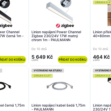
ZÁRUKA 5 LE
ower Channel
Linion napájení Power Channel
Linion přís
7W černá 1m -
Zigbee 230/24V 17W matný
40x80mm 
chrom 1m - PAULMANN
Do 10 dnů
Do 10 dnů
5 649 Kč
464 Kč
ŘIDAT DO KOŠÍKU
PŘIDAT DO KOŠÍKU
s DPH
s DPH
VYSTAVENO NA STUDIU
VYSTAVENO 
ZÁRUKA 5 LET
ZÁRUKA 5 LE
bel černá 1,75m
Linion napájecí kabel šedá 1,75m
Linion nap
- PAULMANN
230/24V 1