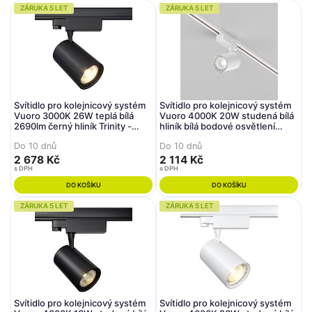
ZÁRUKA 5 LET
ZÁRUKA 5 LET
Svítidlo pro kolejnicový systém
Svítidlo pro kolejnicový systém
Vuoro 3000K 26W teplá bílá
Vuoro 4000K 20W studená bílá
2690lm černý hliník Trinity -
hliník bílá bodové osvětlení
MAYTONI
Trinity - MAYTONI
Do 10 dnů
Do 10 dnů
2 678 Kč
2 114 Kč
s DPH
s DPH
DO KOŠÍKU
DO KOŠÍKU
ZÁRUKA 5 LET
ZÁRUKA 5 LET
Svítidlo pro kolejnicový systém
Svítidlo pro kolejnicový systém