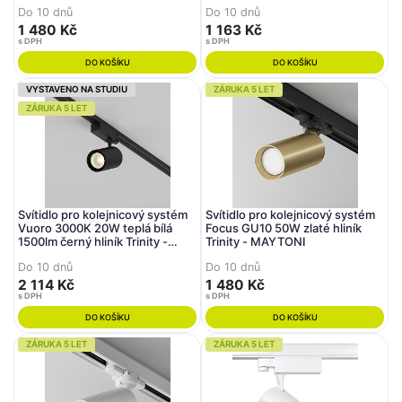
MAYTONI
Do 10 dnů
Do 10 dnů
1 480 Kč
1 163 Kč
s DPH
s DPH
DO KOŠÍKU
DO KOŠÍKU
VYSTAVENO NA STUDIU
ZÁRUKA 5 LET
ZÁRUKA 5 LET
Svítidlo pro kolejnicový systém
Svítidlo pro kolejnicový systém
Vuoro 3000K 20W teplá bílá
Focus GU10 50W zlaté hliník
1500lm černý hliník Trinity -
Trinity - MAYTONI
MAYTONI
Do 10 dnů
Do 10 dnů
2 114 Kč
1 480 Kč
s DPH
s DPH
DO KOŠÍKU
DO KOŠÍKU
ZÁRUKA 5 LET
ZÁRUKA 5 LET