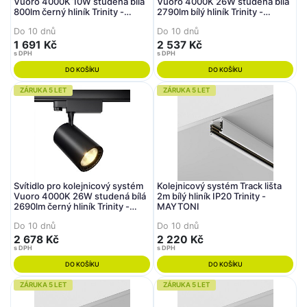
Vuoro 4000K 10W studená bílá
Vuoro 4000K 26W studená bílá
800lm černý hliník Trinity -
2790lm bílý hliník Trinity -
MAYTONI
MAYTONI
Do 10 dnů
Do 10 dnů
1 691 Kč
2 537 Kč
s DPH
s DPH
DO KOŠÍKU
DO KOŠÍKU
ZÁRUKA 5 LET
ZÁRUKA 5 LET
Svítidlo pro kolejnicový systém
Kolejnicový systém Track lišta
Vuoro 4000K 26W studená bílá
2m bílý hliník IP20 Trinity -
2690lm černý hliník Trinity -
MAYTONI
MAYTONI
Do 10 dnů
Do 10 dnů
2 678 Kč
2 220 Kč
s DPH
s DPH
DO KOŠÍKU
DO KOŠÍKU
ZÁRUKA 5 LET
ZÁRUKA 5 LET