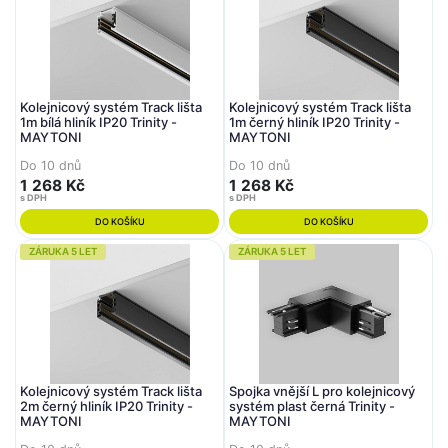
Kolejnicový systém Track lišta
Kolejnicový systém Track lišta
1m bílá hliník IP20 Trinity -
1m černý hliník IP20 Trinity -
MAYTONI
MAYTONI
Do 10 dnů
Do 10 dnů
1 268 Kč
1 268 Kč
s DPH
s DPH
DO KOŠÍKU
DO KOŠÍKU
ZÁRUKA 5 LET
ZÁRUKA 5 LET
Kolejnicový systém Track lišta
Spojka vnější L pro kolejnicový
2m černý hliník IP20 Trinity -
systém plast černá Trinity -
MAYTONI
MAYTONI