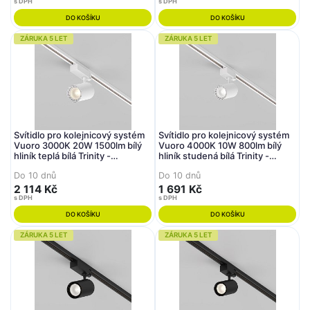
s DPH
s DPH
DO KOŠÍKU
DO KOŠÍKU
ZÁRUKA 5 LET
ZÁRUKA 5 LET
Svítidlo pro kolejnicový systém
Svítidlo pro kolejnicový systém
Vuoro 3000K 20W 1500lm bílý
Vuoro 4000K 10W 800lm bílý
hliník teplá bílá Trinity -
hliník studená bílá Trinity -
MAYTONI
MAYTONI
Do 10 dnů
Do 10 dnů
2 114 Kč
1 691 Kč
s DPH
s DPH
DO KOŠÍKU
DO KOŠÍKU
ZÁRUKA 5 LET
ZÁRUKA 5 LET