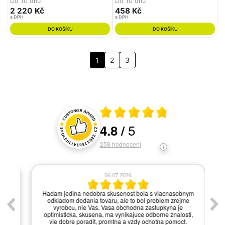
Do 10 dnů
Do 10 dnů
2 220 Kč
458 Kč
s DPH
s DPH
DO KOŠÍKU
DO KOŠÍKU
1
2
3
Průměrné hodnocení 4.8 z 5
5
4.8
/
Hodnocení a recenze zákazníků
258
hodnocení
06.07.2026
í.
Hadam jedina nedobra skusenost bola s viacnasobnym
odkladom dodania tovaru, ale to bol problem zrejme
vyrobcu, nie Vas. Vasa obchodna zastupkyna je
optimisticka, skusena, ma vynikajuce odborne znalosti,
vie dobre poradit, promtna a vzdy ochotna pomoct.