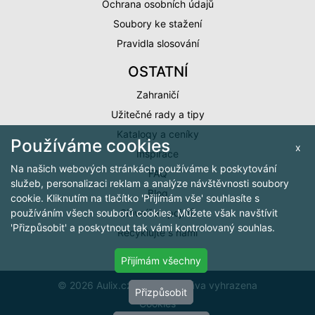
Ochrana osobních údajů
Soubory ke stažení
Pravidla slosování
OSTATNÍ
Zahraničí
Užitečné rady a tipy
Katalogy a ceníky
Používáme cookies
x
Inspirace
Na našich webových stránkách používáme k poskytování
FAQ
služeb, personalizaci reklam a analýze návštěvnosti soubory
Blog
cookie. Kliknutím na tlačítko 'Přijímám vše' souhlasíte s
Slovníček pojmů
používáním všech souborů cookies. Můžete však navštívit
'Přizpůsobit' a poskytnout tak vámi kontrolovaný souhlas.
Recyklujte s námi
Přijímám všechny
© 2026 Aulix.cz, všechna práva vyhrazena
Přizpůsobit
Cookies