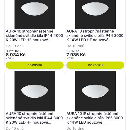
AURA 10 stropní/nástěnné
AURA 10 stropní/nástěnné
skleněné svítidlo bílá IP44 4000
skleněné svítidlo bílá IP44 3000
K 20W LED HF nouzové
K 14W LED HF nouzové
kombinované 3 h (původní kód
kombinované 3 h (původní kód
Do 10 dnů
Do 10 dnů
OS 68546) - OSMONT
OS 68040) - OSMONT
9 129 Kč
9 017 Kč
8 034 Kč
7 935 Kč
s DPH
s DPH
DO KOŠÍKU
DO KOŠÍKU
AURA 10 stropní/nástěnné
AURA 10 IP stropní/nástěnné
skleněné svítidlo bílá IP44 3000
skleněné svítidlo bílá IP65 3000
K 20W LED HF nouzové
K 14W LED nouzové
kombinované 3 h (původní kód
kombinované 3 h (původní kód
Do 10 dnů
Do 10 dnů