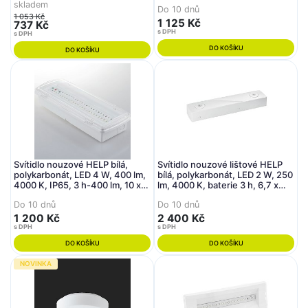
29,2 x 5,6 cm - FANEUROPE
skladem
Do 10 dnů
1 053 Kč
1 125 Kč
737 Kč
s DPH
s DPH
DO KOŠÍKU
DO KOŠÍKU
Svítidlo nouzové HELP bílá,
Svítidlo nouzové lištové HELP
polykarbonát, LED 4 W, 400 lm,
bílá, polykarbonát, LED 2 W, 250
4000 K, IP65, 3 h-400 lm, 10 x
lm, 4000 K, baterie 3 h, 6,7 x
27,05 x 5,4 cm - FANEUROPE
31,5 x 6,1 cm - FANEUROPE
Do 10 dnů
Do 10 dnů
1 200 Kč
2 400 Kč
s DPH
s DPH
DO KOŠÍKU
DO KOŠÍKU
NOVINKA