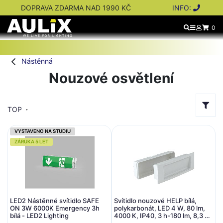
DOPRAVA ZDARMA NAD 1990 KČ
INFO:
0
Nástěnná
Nouzové osvětlení
TOP
VYSTAVENO NA STUDIU
ZÁRUKA 5 LET
LED2 Nástěnné svítidlo SAFE
Svítidlo nouzové HELP bílá,
ON 3W 6000K Emergency 3h
polykarbonát, LED 4 W, 80 lm,
bílá - LED2 Lighting
4000 K, IP40, 3 h-180 lm, 8,3 x