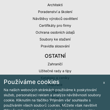
Architekti
Poradenství a školení
Návštěvy výrobců osvětlení
Certifikáty pro firmy
Ochrana osobních údajů
Soubory ke stažení
Pravidla slosování
OSTATNÍ
Zahraničí
Užitečné rady a tipy
Katalogy a ceníky
Používáme cookies
x
Inspirace
Na našich webových stránkách používáme k poskytování
FAQ
služeb, personalizaci reklam a analýze návštěvnosti soubory
Blog
cookie. Kliknutím na tlačítko 'Přijímám vše' souhlasíte s
Slovníček pojmů
používáním všech souborů cookies. Můžete však navštívit