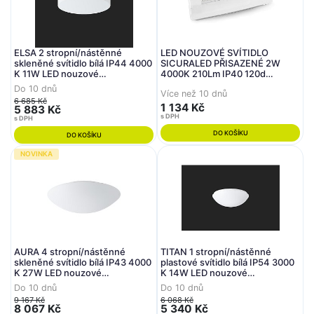
ELSA 2 stropní/nástěnné
LED NOUZOVÉ SVÍTIDLO
skleněné svítidlo bílá IP44 4000
SICURALED PŘISAZENÉ 2W
K 11W LED nouzové
4000K 210Lm IP40 120d
kombinované 3 h (původní kód
292x101x63mm - CENTURY
Do 10 dnů
Více než 10 dnů
OS 59575) - OSMONT
6 685 Kč
1 134 Kč
5 883 Kč
s DPH
s DPH
DO KOŠÍKU
DO KOŠÍKU
NOVINKA
AURA 4 stropní/nástěnné
TITAN 1 stropní/nástěnné
skleněné svítidlo bílá IP43 4000
plastové svítidlo bílá IP54 3000
K 27W LED nouzové
K 14W LED nouzové
kombinované 3 h - OSMONT
kombinované 3 h (původní kód
Do 10 dnů
Do 10 dnů
OS 56214) - OSMONT
9 167 Kč
6 068 Kč
8 067 Kč
5 340 Kč