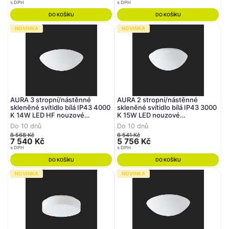
s DPH
s DPH
DO KOŠÍKU
DO KOŠÍKU
NOVINKA
NOVINKA
AURA 3 stropní/nástěnné
AURA 2 stropní/nástěnné
skleněné svítidlo bílá IP43 4000
skleněné svítidlo bílá IP43 3000
K 14W LED HF nouzové
K 15W LED nouzové
kombinované 3 h (původní kód
kombinované 3 h (původní kód
Do 10 dnů
Do 10 dnů
OS 59518) - OSMONT
OS 59008) - OSMONT
8 568 Kč
6 541 Kč
7 540 Kč
5 756 Kč
s DPH
s DPH
DO KOŠÍKU
DO KOŠÍKU
NOVINKA
NOVINKA