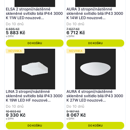
ELSA 2 stropní/nástěnné
AURA 3 stropní/nástěnné
skleněné svítidlo bílá IP44 3000
skleněné svítidlo bílá IP43 3000
K 11W LED nouzové
K 14W LED nouzové
kombinované 3 h (původní kód
kombinované 3 h (původní kód
Do 10 dnů
Do 10 dnů
OS 59075) - OSMONT
OS 59017) - OSMONT
6 685 Kč
7 627 Kč
5 883 Kč
6 712 Kč
s DPH
s DPH
DO KOŠÍKU
DO KOŠÍKU
NOVINKA
NOVINKA
LINA 3 stropní/nástěnné
AURA 4 stropní/nástěnné
skleněné svítidlo bílá IP43 3000
skleněné svítidlo bílá IP43 3000
K 19W LED HF nouzové
K 27W LED nouzové
kombinované 3 h (původní kód
kombinované 3 h (původní kód
Do 10 dnů
Do 10 dnů
OS 59190) - OSMONT
OS 59032) - OSMONT
10 603 Kč
9 167 Kč
9 330 Kč
8 067 Kč
s DPH
s DPH
DO KOŠÍKU
DO KOŠÍKU