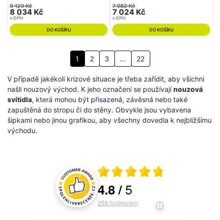
OS 68046) - OSMONT
OS 70376) - OSMONT
9 129 Kč
7 982 Kč
8 034 Kč
7 024 Kč
s DPH
s DPH
DO KOŠÍKU
DO KOŠÍKU
1
2
3
...
22
V případě jakékoli krizové situace je třeba zařídit, aby všichni
našli nouzový východ. K jeho označení se používají
nouzová
svítidla
, která mohou být
přisazená
, závěsná nebo také
zapuštěná do stropu či do stěny. Obvykle jsou vybavena
šipkami nebo jinou grafikou, aby všechny dovedla k nejbližšímu
východu.
Průměrné hodnocení 4.8 z 5
5
4.8
/
Hodnocení a recenze zákazníků
258
hodnocení