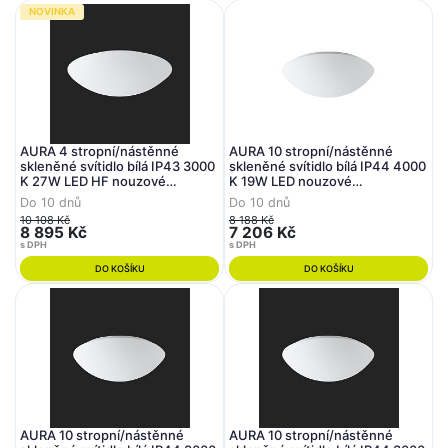
NOVINKA
AURA 4 stropní/nástěnné
AURA 10 stropní/nástěnné
skleněné svítidlo bílá IP43 3000
skleněné svítidlo bílá IP44 4000
K 27W LED HF nouzové
K 19W LED nouzové
kombinované 3 h (původní kód
kombinované 3 h - OSMONT
Do 10 dnů
Do 10 dnů
OS 59033) - OSMONT
10 108 Kč
8 188 Kč
8 895 Kč
7 206 Kč
s DPH
s DPH
DO KOŠÍKU
DO KOŠÍKU
AURA 10 stropní/nástěnné
AURA 10 stropní/nástěnné