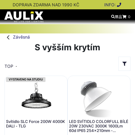
DOPRAVA ZDARMA NAD 1990 KČ
INFO:
0
Závěsná
S vyšším krytím
TOP
VYSTAVENO NA STUDIU
Svítidlo SLC Force 200W 4000K
LED SVÍTIDLO COLORFULL BÍLÉ
DALI - TLG
20W 230VAC 3000K 1600Lm
60d IP65 254x210mm -