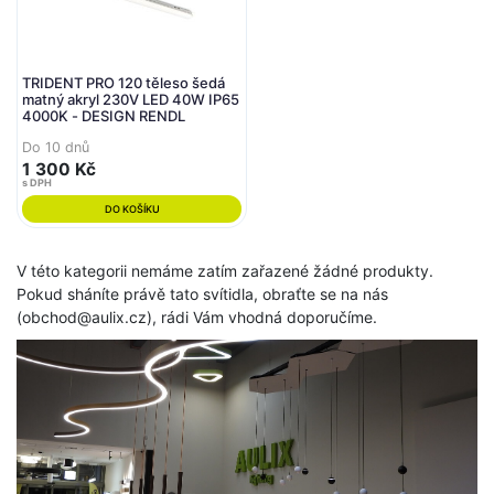
TRIDENT PRO 120 těleso šedá
matný akryl 230V LED 40W IP65
4000K - DESIGN RENDL
Do 10 dnů
1 300 Kč
s DPH
DO KOŠÍKU
V této kategorii nemáme zatím zařazené žádné produkty.
Pokud sháníte právě tato svítidla, obraťte se na nás
(obchod@aulix.cz), rádi Vám vhodná doporučíme.