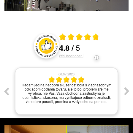
Průměrné hodnocení 4.8 z 5
5
4.8
/
Hodnocení a recenze zákazníků
259
hodnocení
06.07.2026
í.
Hadam jedina nedobra skusenost bola s viacnasobnym
odkladom dodania tovaru, ale to bol problem zrejme
vyrobcu, nie Vas. Vasa obchodna zastupkyna je
optimisticka, skusena, ma vynikajuce odborne znalosti,
vie dobre poradit, promtna a vzdy ochotna pomoct.