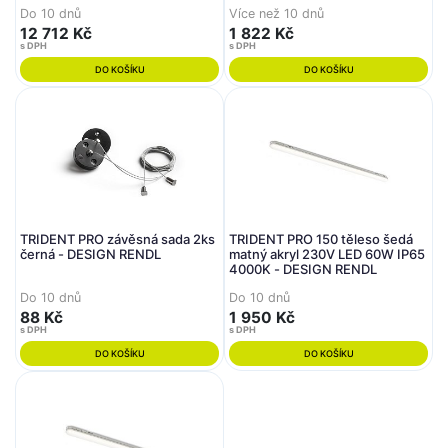
CENTURY
Do 10 dnů
Více než 10 dnů
12 712 Kč
1 822 Kč
s DPH
s DPH
DO KOŠÍKU
DO KOŠÍKU
TRIDENT PRO závěsná sada 2ks
TRIDENT PRO 150 těleso šedá
černá - DESIGN RENDL
matný akryl 230V LED 60W IP65
4000K - DESIGN RENDL
Do 10 dnů
Do 10 dnů
88 Kč
1 950 Kč
s DPH
s DPH
DO KOŠÍKU
DO KOŠÍKU