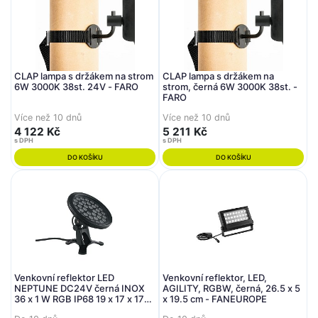
CLAP lampa s držákem na strom
CLAP lampa s držákem na
6W 3000K 38st. 24V - FARO
strom, černá 6W 3000K 38st. -
FARO
Více než 10 dnů
Více než 10 dnů
4 122 Kč
5 211 Kč
s DPH
s DPH
DO KOŠÍKU
DO KOŠÍKU
Venkovní reflektor LED
Venkovní reflektor, LED,
NEPTUNE DC24V černá INOX
AGILITY, RGBW, černá, 26.5 x 5
36 x 1 W RGB IP68 19 x 17 x 17
x 19.5 cm - FANEUROPE
cm - FANEUROPE