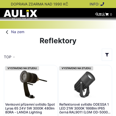
DOPRAVA ZDARMA NAD 1990 KČ
INFO:
0
Na zem
Reflektory
TOP
VYSTAVENO NA STUDIU
VYSTAVENO NA STUDIU
Venkovní přízemní svítidlo Spot
Reflektorové svítidlo ODESSA 1
Lyras 65 24V 5W 3000K 480lm
LED 21W 3000K 1668lm IP65
80RA - LANDA Lighting
černá RAL9011 (LGM OD-50001-