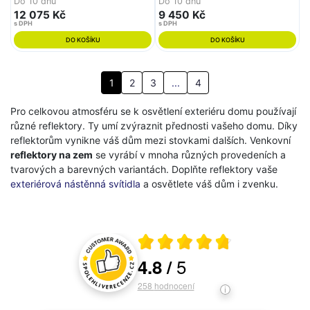
Do 10 dnů
Do 10 dnů
12 075 Kč
9 450 Kč
s DPH
s DPH
DO KOŠÍKU
DO KOŠÍKU
1
2
3
...
4
Pro celkovou atmosféru se k osvětlení exteriéru domu používají
různé reflektory. Ty umí zvýraznit přednosti vašeho domu. Díky
reflektorům vynikne váš dům mezi stovkami dalších. Venkovní
reflektory na zem
se vyrábí v mnoha různých provedeních a
tvarových a barevných variantách. Doplňte reflektory vaše
exteriérová nástěnná svítidla
a osvětlete váš dům i zvenku.
Průměrné hodnocení 4.8 z 5
5
4.8
/
Hodnocení a recenze zákazníků
258
hodnocení