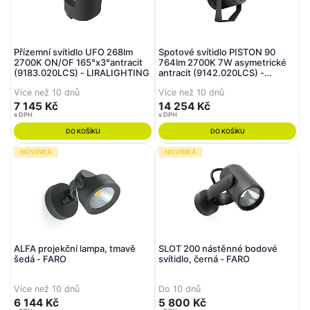
Přízemní svítidlo UFO 268lm
Spotové svítidlo PISTON 90
2700K ON/OF 165°x3°antracit
764lm 2700K 7W asymetrické
(9183.020LCS) - LIRALIGHTING
antracit (9142.020LCS) -
LIRALIGHTING
Více než 10 dnů
Více než 10 dnů
7 145 Kč
14 254 Kč
s DPH
s DPH
DO KOŠÍKU
DO KOŠÍKU
NOVINKA
NOVINKA
ALFA projekční lampa, tmavě
SLOT 200 nástěnné bodové
šedá - FARO
svítidlo, černá - FARO
Více než 10 dnů
Do 10 dnů
6 144 Kč
5 800 Kč