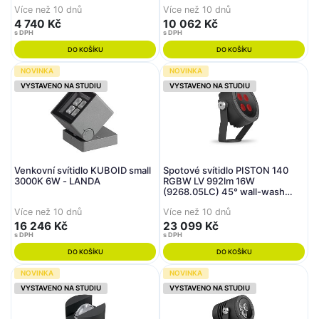
W-W30-01) - LIGMAN
Více než 10 dnů
Více než 10 dnů
4 740 Kč
10 062 Kč
s DPH
s DPH
DO KOŠÍKU
DO KOŠÍKU
NOVINKA
NOVINKA
VYSTAVENO NA STUDIU
VYSTAVENO NA STUDIU
Venkovní svítidlo KUBOID small
Spotové svítidlo PISTON 140
3000K 6W - LANDA
RGBW LV 992lm 16W
(9268.05LC) 45° wall-wash
antracit - LIRALIGHTING
Více než 10 dnů
Více než 10 dnů
16 246 Kč
23 099 Kč
s DPH
s DPH
DO KOŠÍKU
DO KOŠÍKU
NOVINKA
NOVINKA
VYSTAVENO NA STUDIU
VYSTAVENO NA STUDIU