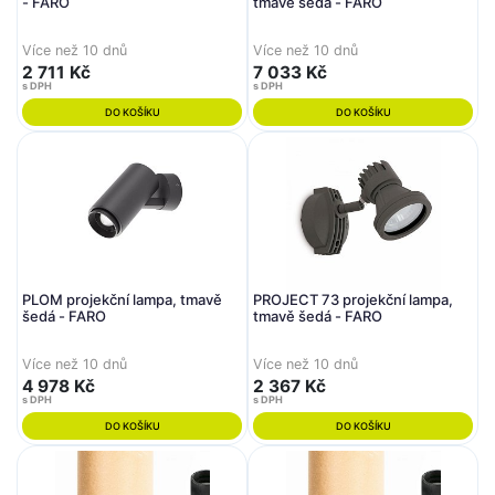
- FARO
tmavě šedá - FARO
Více než 10 dnů
Více než 10 dnů
2 711 Kč
7 033 Kč
s DPH
s DPH
DO KOŠÍKU
DO KOŠÍKU
PLOM projekční lampa, tmavě
PROJECT 73 projekční lampa,
šedá - FARO
tmavě šedá - FARO
Více než 10 dnů
Více než 10 dnů
4 978 Kč
2 367 Kč
s DPH
s DPH
DO KOŠÍKU
DO KOŠÍKU