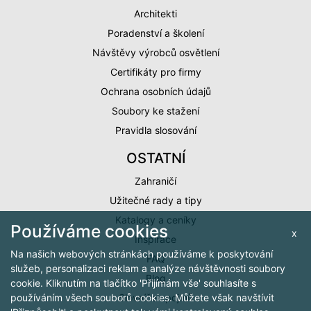
Architekti
Poradenství a školení
Návštěvy výrobců osvětlení
Certifikáty pro firmy
Ochrana osobních údajů
Soubory ke stažení
Pravidla slosování
OSTATNÍ
Zahraničí
Užitečné rady a tipy
Katalogy a ceníky
Používáme cookies
x
Inspirace
Na našich webových stránkách používáme k poskytování
FAQ
služeb, personalizaci reklam a analýze návštěvnosti soubory
Blog
cookie. Kliknutím na tlačítko 'Přijímám vše' souhlasíte s
Slovníček pojmů
používáním všech souborů cookies. Můžete však navštívit