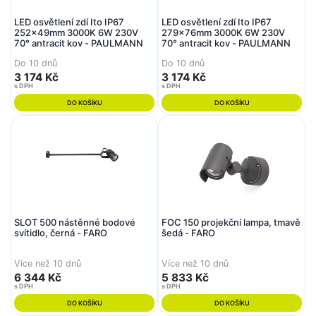
LED osvětlení zdí Ito IP67
LED osvětlení zdí Ito IP67
252x49mm 3000K 6W 230V
279x76mm 3000K 6W 230V
70° antracit kov - PAULMANN
70° antracit kov - PAULMANN
Do 10 dnů
Do 10 dnů
3 174 Kč
3 174 Kč
s DPH
s DPH
DO KOŠÍKU
DO KOŠÍKU
SLOT 500 nástěnné bodové
FOC 150 projekční lampa, tmavě
svítidlo, černá - FARO
šedá - FARO
Více než 10 dnů
Více než 10 dnů
6 344 Kč
5 833 Kč
s DPH
s DPH
DO KOŠÍKU
DO KOŠÍKU