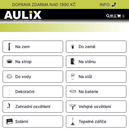
DOPRAVA ZDARMA NAD 1990 KČ
INFO:
0
Na zem
Do země
Na strop
Na stěnu
Do vody
Na stůl
Dekorační
Na baterie
Zahradní osvětlení
Veřejné osvětlení
Solární
Tepelné zářiče