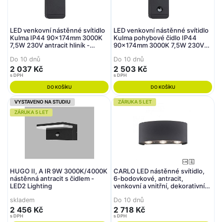
LED venkovní nástěnné svítidlo
LED venkovní nástěnné svítidlo
Kulma IP44 90x174mm 3000K
Kulma pohybové čidlo IP44
7,5W 230V antracit hliník -
90x174mm 3000K 7,5W 230V
PAULMANN
antracit hliník - PAULMANN
Do 10 dnů
Do 10 dnů
2 037 Kč
2 503 Kč
s DPH
s DPH
DO KOŠÍKU
DO KOŠÍKU
VYSTAVENO NA STUDIU
ZÁRUKA 5 LET
ZÁRUKA 5 LET
HUGO II, A IR 9W 3000K/4000K
CARLO LED nástěnné svítidlo,
nástěnná antracit s čidlem -
6-bodovkové, antracit,
LED2 Lighting
venkovní a vnitřní, dekorativní
3000K - PAUL NEUHAUS
skladem
Do 10 dnů
2 456 Kč
2 718 Kč
s DPH
s DPH