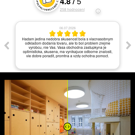
5
4.8
/
Hodnocení a recenze zákazníků
258
hodnocení
06.07.2026
í.
Hadam jedina nedobra skusenost bola s viacnasobnym
odkladom dodania tovaru, ale to bol problem zrejme
vyrobcu, nie Vas. Vasa obchodna zastupkyna je
optimisticka, skusena, ma vynikajuce odborne znalosti,
vie dobre poradit, promtna a vzdy ochotna pomoct.