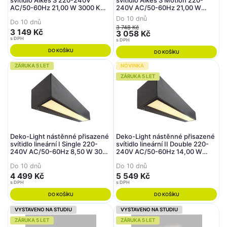
svítidlo Alkes S 220-240V
svítidlo Alkes S Motion 220-
AC/50-60Hz 21,00 W 3000 K
240V AC/50-60Hz 21,00 W
920 lm 200 tmavěšedá
3000 K 735 lm 200 tmavěšedá
Do 10 dnů
Do 10 dnů
3 748 Kč
3 149 Kč
3 058 Kč
s DPH
s DPH
DO KOŠÍKU
DO KOŠÍKU
ZÁRUKA 5 LET
NOVINKA
ZÁRUKA 5 LET
Deko-Light nástěnné přisazené
Deko-Light nástěnné přisazené
svítidlo lineární I Single 220-
svítidlo lineární II Double 220-
240V AC/50-60Hz 8,50 W 3000
240V AC/50-60Hz 14,00 W
K 600 lm 250 tmavěšedá
3000 K 1155 lm 250 šedá RAL
Do 10 dnů
Do 10 dnů
7012
4 499 Kč
5 549 Kč
s DPH
s DPH
DO KOŠÍKU
DO KOŠÍKU
VYSTAVENO NA STUDIU
VYSTAVENO NA STUDIU
ZÁRUKA 5 LET
ZÁRUKA 5 LET