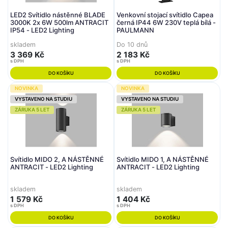
LED2 Svítidlo nástěnné BLADE
Venkovní stojací svítidlo Capea
3000K 2x 6W 500lm ANTRACIT
černá IP44 6W 230V teplá bílá -
IP54 - LED2 Lighting
PAULMANN
skladem
Do 10 dnů
3 369 Kč
2 183 Kč
s DPH
s DPH
DO KOŠÍKU
DO KOŠÍKU
NOVINKA
NOVINKA
VYSTAVENO NA STUDIU
VYSTAVENO NA STUDIU
ZÁRUKA 5 LET
ZÁRUKA 5 LET
Svítidlo MIDO 2, A NÁSTĚNNÉ
Svítidlo MIDO 1, A NÁSTĚNNÉ
ANTRACIT - LED2 Lighting
ANTRACIT - LED2 Lighting
skladem
skladem
1 579 Kč
1 404 Kč
s DPH
s DPH
DO KOŠÍKU
DO KOŠÍKU