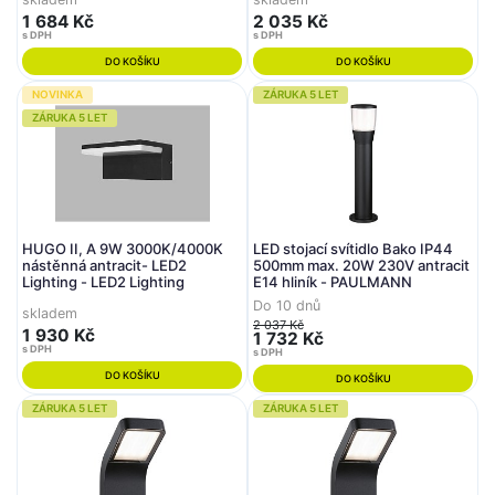
1 684 Kč
2 035 Kč
s DPH
s DPH
DO KOŠÍKU
DO KOŠÍKU
NOVINKA
ZÁRUKA 5 LET
ZÁRUKA 5 LET
HUGO II, A 9W 3000K/4000K
LED stojací svítidlo Bako IP44
nástěnná antracit- LED2
500mm max. 20W 230V antracit
Lighting - LED2 Lighting
E14 hliník - PAULMANN
Do 10 dnů
skladem
2 037 Kč
1 930 Kč
1 732 Kč
s DPH
s DPH
DO KOŠÍKU
DO KOŠÍKU
ZÁRUKA 5 LET
ZÁRUKA 5 LET