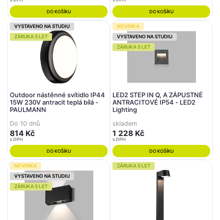
DO KOŠÍKU
DO KOŠÍKU
VYSTAVENO NA STUDIU
NOVINKA
ZÁRUKA 5 LET
VYSTAVENO NA STUDIU
ZÁRUKA 5 LET
Outdoor nástěnné svítidlo IP44
LED2 STEP IN Q, A ZÁPUSTNÉ
15W 230V antracit teplá bílá -
ANTRACITOVÉ IP54 - LED2
PAULMANN
Lighting
Do 10 dnů
skladem
814 Kč
1 228 Kč
s DPH
s DPH
DO KOŠÍKU
DO KOŠÍKU
NOVINKA
ZÁRUKA 5 LET
VYSTAVENO NA STUDIU
ZÁRUKA 5 LET