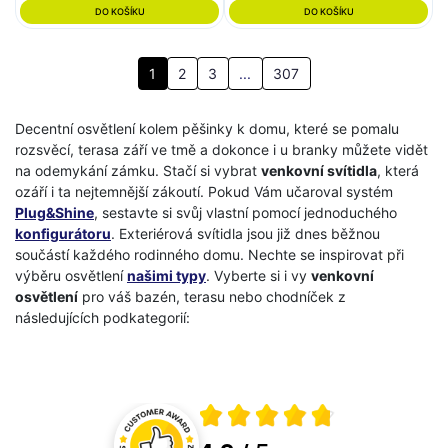
DO KOŠÍKU
DO KOŠÍKU
1
2
3
...
307
Decentní osvětlení kolem pěšinky k domu, které se pomalu
rozsvěcí, terasa září ve tmě a dokonce i u branky můžete vidět
na odemykání zámku. Stačí si vybrat
venkovní svítidla
, která
ozáří i ta nejtemnější zákoutí. Pokud Vám učaroval systém
Plug&Shine
, sestavte si svůj vlastní pomocí jednoduchého
konfigurátoru
. Exteriérová svítidla jsou již dnes běžnou
součástí každého rodinného domu. Nechte se inspirovat při
výběru osvětlení
našimi typy
. Vyberte si i vy
venkovní
osvětlení
pro váš bazén, terasu nebo chodníček z
následujících podkategorií:
Průměrné hodnocení 4.8 z 5