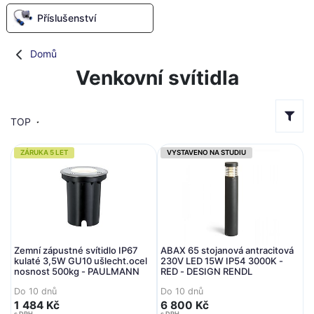
Příslušenství
Domů
Venkovní svítidla
TOP
ZÁRUKA 5 LET
VYSTAVENO NA STUDIU
Zemní zápustné svítidlo IP67
ABAX 65 stojanová antracitová
kulaté 3,5W GU10 ušlecht.ocel
230V LED 15W IP54 3000K -
nosnost 500kg - PAULMANN
RED - DESIGN RENDL
Do 10 dnů
Do 10 dnů
1 484 Kč
6 800 Kč
s DPH
s DPH