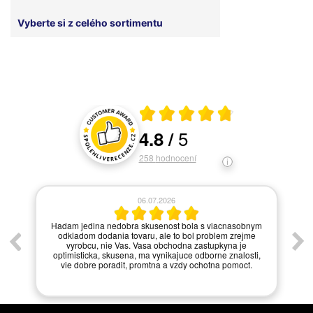
Vyberte si z celého sortimentu
Průměrné hodnocení 4.8 z 5
5
4.8
/
Hodnocení a recenze zákazníků
258
hodnocení
06.07.2026
í.
Hadam jedina nedobra skusenost bola s viacnasobnym
odkladom dodania tovaru, ale to bol problem zrejme
vyrobcu, nie Vas. Vasa obchodna zastupkyna je
optimisticka, skusena, ma vynikajuce odborne znalosti,
vie dobre poradit, promtna a vzdy ochotna pomoct.