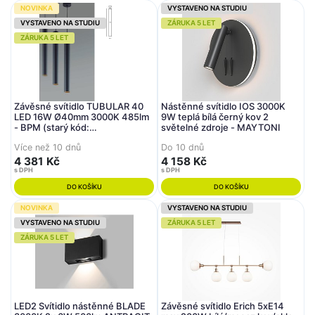
NOVINKA
VYSTAVENO NA STUDIU
VYSTAVENO NA STUDIU
ZÁRUKA 5 LET
ZÁRUKA 5 LET
Závěsné svítidlo TUBULAR 40
Nástěnné svítidlo IOS 3000K
LED 16W Ø40mm 3000K 485lm
9W teplá bílá černý kov 2
- BPM (starý kód:
světelné zdroje - MAYTONI
20192.04.PN.BK.D20.3K)
Více než 10 dnů
Do 10 dnů
4 381 Kč
4 158 Kč
s DPH
s DPH
DO KOŠÍKU
DO KOŠÍKU
NOVINKA
VYSTAVENO NA STUDIU
VYSTAVENO NA STUDIU
ZÁRUKA 5 LET
ZÁRUKA 5 LET
LED2 Svítidlo nástěnné BLADE
Závěsné svítidlo Erich 5xE14