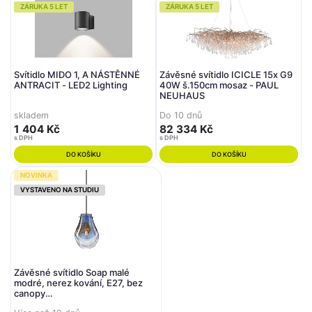
ZÁRUKA 5 LET
ZÁRUKA 5 LET
Svítidlo MIDO 1, A NÁSTĚNNÉ
Závěsné svítidlo ICICLE 15x G9
ANTRACIT - LED2 Lighting
40W š.150cm mosaz - PAUL
NEUHAUS
skladem
Do 10 dnů
1 404 Kč
82 334 Kč
s DPH
s DPH
DO KOŠÍKU
DO KOŠÍKU
NOVINKA
VYSTAVENO NA STUDIU
Závěsné svítidlo Soap malé
modré, nerez kování, E27, bez
canopy
(1/60/95107/B/600LB/270/A/2,5)