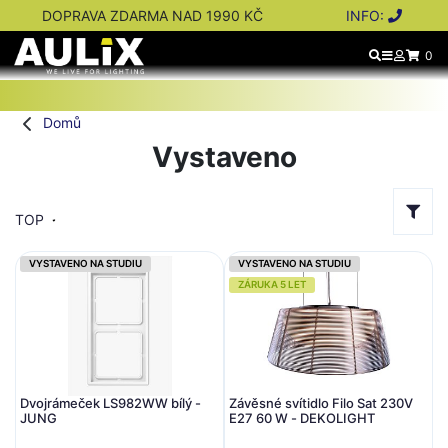
DOPRAVA ZDARMA NAD 1990 KČ
INFO:
0
Domů
Vystaveno
TOP
VYSTAVENO NA STUDIU
VYSTAVENO NA STUDIU
ZÁRUKA 5 LET
Dvojrámeček LS982WW bílý -
Závěsné svítidlo Filo Sat 230V
JUNG
E27 60 W - DEKOLIGHT