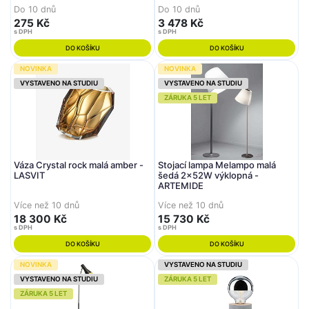
Do 10 dnů
Do 10 dnů
275 Kč
3 478 Kč
s DPH
s DPH
DO KOŠÍKU
DO KOŠÍKU
NOVINKA
NOVINKA
VYSTAVENO NA STUDIU
VYSTAVENO NA STUDIU
ZÁRUKA 5 LET
Váza Crystal rock malá amber -
Stojací lampa Melampo malá
LASVIT
šedá 2x52W výklopná -
ARTEMIDE
Více než 10 dnů
Více než 10 dnů
18 300 Kč
15 730 Kč
s DPH
s DPH
DO KOŠÍKU
DO KOŠÍKU
NOVINKA
VYSTAVENO NA STUDIU
VYSTAVENO NA STUDIU
ZÁRUKA 5 LET
ZÁRUKA 5 LET