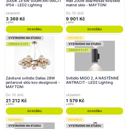
3000K 2x 6W 500lm ANTRACIT
max 200W bílá/mosaz kov/sklo
IP54 - LED2 Lighting
matné sklo - MAYTONI
skladem
Do 10 dnů
3 369 Kč
9 901 Kč
s DPH
s DPH
DO KOŠÍKU
DO KOŠÍKU
VYSTAVENO NA STUDIU
NOVINKA
ZÁRUKA 5 LET
VYSTAVENO NA STUDIU
ZÁRUKA 5 LET
Závěsné svítidlo Dallas 28W
Svítidlo MIDO 2, A NÁSTĚNNÉ
jantarové sklo kov designové -
ANTRACIT - LED2 Lighting
MAYTONI
Do 10 dnů
skladem
21 212 Kč
1 579 Kč
s DPH
s DPH
DO KOŠÍKU
DO KOŠÍKU
NOVINKA
NOVINKA
VYSTAVENO NA STUDIU
VYSTAVENO NA STUDIU