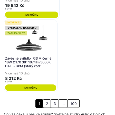
Více než 10 dnů
- BOMMA
19 542 Kč
s DPH
DO KOŠÍKU
NOVINKA
VYSTAVENO NA STUDIU
ZÁRUKA 5 LET
Závěsné svítidlo IRIS M černé
18W Ø170 38º 1674lm 3000K
DALI - BPM (starý kód:
20203.M.PN.BK.3K.DA)
Více než 10 dnů
8 212 Kč
s DPH
DO KOŠÍKU
1
2
3
...
100
Co vás čeká u nás ve studiu? Světelné studio Aulix v Dolních