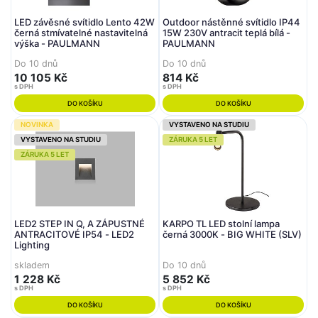
LED závěsné svítidlo Lento 42W
Outdoor nástěnné svítidlo IP44
černá stmívatelné nastavitelná
15W 230V antracit teplá bílá -
výška - PAULMANN
PAULMANN
Do 10 dnů
Do 10 dnů
10 105 Kč
814 Kč
s DPH
s DPH
DO KOŠÍKU
DO KOŠÍKU
NOVINKA
VYSTAVENO NA STUDIU
VYSTAVENO NA STUDIU
ZÁRUKA 5 LET
ZÁRUKA 5 LET
LED2 STEP IN Q, A ZÁPUSTNÉ
KARPO TL LED stolní lampa
ANTRACITOVÉ IP54 - LED2
černá 3000K - BIG WHITE (SLV)
Lighting
skladem
Do 10 dnů
1 228 Kč
5 852 Kč
s DPH
s DPH
DO KOŠÍKU
DO KOŠÍKU