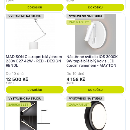
s DPH
s DPH
DO KOŠÍKU
DO KOŠÍKU
VYSTAVENO NA STUDIU
VYSTAVENO NA STUDIU
ZÁRUKA 5 LET
MADISON C stropní bílá /chrom
Nástěnné svítidlo IOS 3000K
230V E27 42W - RED - DESIGN
9W teplá bílá bílý kov s LED
RENDL
čtecím ramenem - MAYTONI
Do 10 dnů
Do 10 dnů
12 500 Kč
4 158 Kč
s DPH
s DPH
DO KOŠÍKU
DO KOŠÍKU
VYSTAVENO NA STUDIU
VYSTAVENO NA STUDIU
ZÁRUKA 5 LET
ZÁRUKA 5 LET