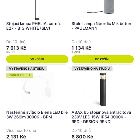
Stojací lampa PHELIA, černá,
Stolní lampa Neordic Mik beton
E27 - BIG WHITE (SLV)
- PAULMANN
Do 10 dnů
Do 10 dnů
7 613 Kč
1 134 Kč
s DPH
s DPH
DO KOŠÍKU
DO KOŠÍKU
VYSTAVENO NA STUDIU
VYSTAVENO NA STUDIU
ZÁRUKA 5 LET
Nástěnné svítidlo Elena LED bílé
ABAX 65 stojanová antracitová
3W 269lm 3000K - BPM
230V LED 15W IP54 3000K -
RED - DESIGN RENDL
Více než 10 dnů
Do 10 dnů
2 131 Kč
6 800 Kč