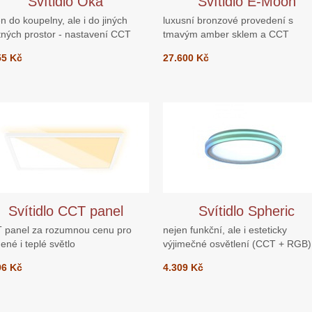
Svítidlo Oka
Svítidlo E-Moon
n do koupelny, ale i do jiných
luxusní bronzové provedení s
tných prostor - nastavení CCT
tmavým amber sklem a CCT
55 Kč
27.600 Kč
Svítidlo CCT panel
Svítidlo Spheric
 panel za rozumnou cenu pro
nejen funkční, ale i esteticky
ené i teplé světlo
výjimečné osvětlení (CCT + RGB)
96 Kč
4.309 Kč