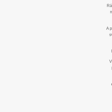
Rá
n
A p
s
V 