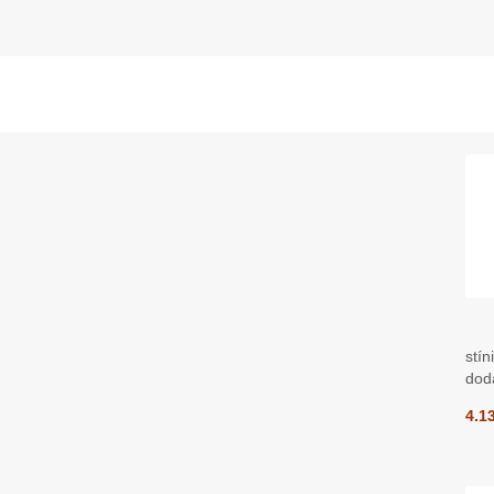
stín
dod
4.1