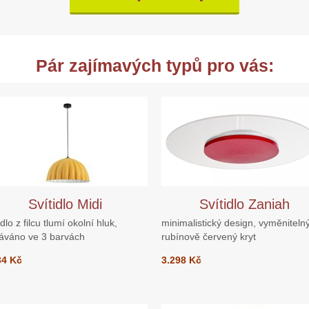
Pár zajímavých typů pro vás:
Svítidlo Midi
Svítidlo Zaniah
idlo z filcu tlumí okolní hluk,
minimalistický design, vyměniteln
áváno ve 3 barvách
rubínově červený kryt
34 Kč
3.298 Kč