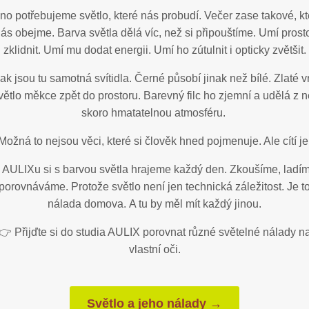
no potřebujeme světlo, které nás probudí. Večer zase takové, kt
ás obejme. Barva světla dělá víc, než si připouštíme. Umí prost
zklidnit. Umí mu dodat energii. Umí ho zútulnit i opticky zvětšit.
ak jsou tu samotná svítidla. Černé působí jinak než bílé. Zlaté v
větlo měkce zpět do prostoru. Barevný filc ho zjemní a udělá z n
skoro hmatatelnou atmosféru.
Možná to nejsou věci, které si člověk hned pojmenuje. Ale cítí je
AULIXu si s barvou světla hrajeme každý den. Zkoušíme, ladí
porovnáváme. Protože světlo není jen technická záležitost. Je t
nálada domova. A tu by měl mít každý jinou.
👉 Přijďte si do studia AULIX porovnat různé světelné nálady n
vlastní oči.
Světlo a jeho nálady →