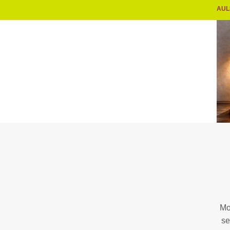
AULI
Mo
se