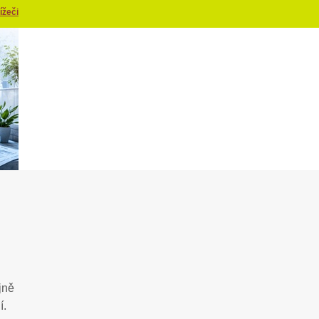
ížeči
jně
ní.