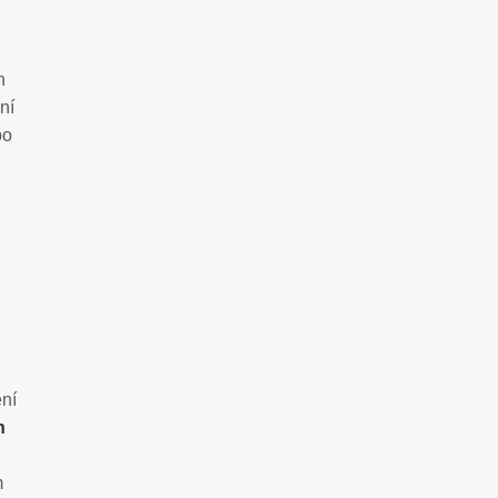
h
ní
bo
ní
h
m