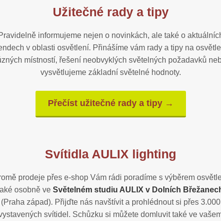
Užitečné rady a tipy
Pravidelně informujeme nejen o novinkách, ale také o aktuálníc
rendech v oblasti osvětlení. Přinášíme vám rady a tipy na osvětle
ůzných místností, řešení neobvyklých světelných požadavků ne
vysvětlujeme základní světelné hodnoty.
Přečíst užitečné rady a tipy →
Svítidla AULIX lighting
romě prodeje přes e-shop Vám rádi poradíme s výběrem osvětle
také osobně ve
Světelném studiu AULIX v Dolních Břežanec
(Praha západ). Přijďte nás navštívit a prohlédnout si přes 3.000
vystavených svítidel. Schůzku si můžete domluvit také ve vaše