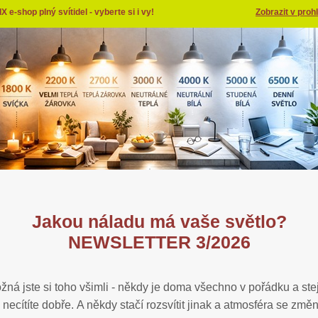
X e-shop plný svítidel - vyberte si i vy!
Zobrazit v prohl
Jakou náladu má vaše světlo?
NEWSLETTER 3/2026
žná jste si toho všimli - někdy je doma všechno v pořádku a ste
 necítíte dobře. A někdy stačí rozsvítit jinak a atmosféra se změ