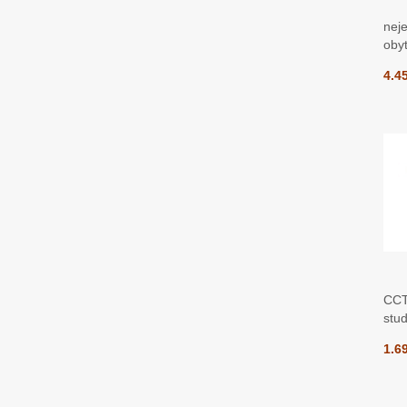
neje
oby
4.4
CCT
stud
1.6