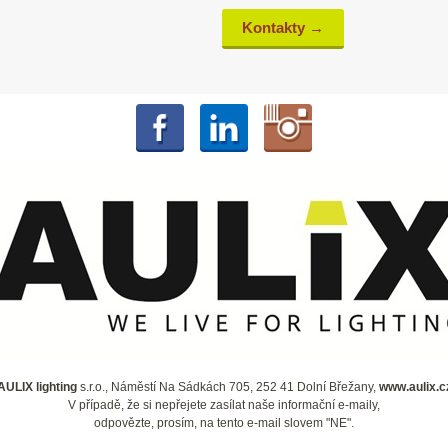
Kontakty →
AULIX lighting
s.r.o., Náměstí Na Sádkách 705, 252 41 Dolní Břežany,
www.aulix.c
V případě, že si nepřejete zasílat naše informační e-maily,
odpovězte, prosím, na tento e-mail slovem "NE".