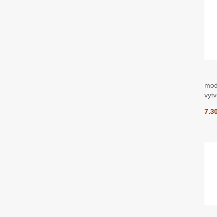
modr
vytv
7.3