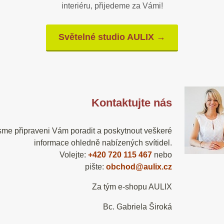
interiéru, přijedeme za Vámi!
Světelné studio AULIX →
Kontaktujte nás
sme připraveni Vám poradit a poskytnout veškeré
informace ohledně nabízených svítidel.
Volejte:
+420 720 115 467
nebo
pište:
obchod@aulix.cz
Za tým e-shopu AULIX
Bc. Gabriela Široká