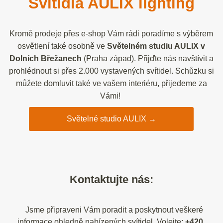
Svítidla AULIX lighting
Kromě prodeje přes e-shop Vám rádi poradíme s výběrem
osvětlení také osobně ve
Světelném studiu AULIX v
Dolních Břežanech
(Praha západ). Přijďte nás navštívit a
prohlédnout si přes 2.000 vystavených svítidel. Schůzku si
můžete domluvit také ve vašem interiéru, přijedeme za
Vámi!
Světelné studio AULIX →
Kontaktujte nás:
Jsme připraveni Vám poradit a poskytnout veškeré
informace ohledně nabízených svítidel. Volejte:
+420