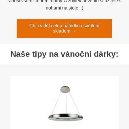
radost všem členům rodiny. A zbytek adventu si užijete s
nohami na stole : )
Chci vidět celou nabídku osvětlení
skladem →
Naše tipy na vánoční dárky: