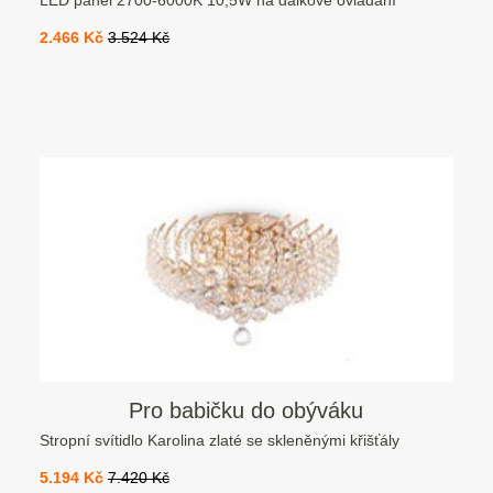
LED panel 2700-6000K 10,5W na dálkové ovládání
2.466 Kč
3.524 Kč
Pro babičku do obýváku
Stropní svítidlo Karolina zlaté se skleněnými křišťály
5.194 Kč
7.420 Kč