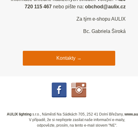
720 115 467
nebo pište na:
obchod@aulix.cz
Za tým e-shopu AULIX
Bc. Gabriela Široká
Kontakty →
AULIX lighting
s.r.o., Náměstí Na Sádkách 705, 252 41 Dolní Břežany,
www.aul
V případě, že si nepřejete zasílat naše informační e-maily,
odpovězte, prosím, na tento e-mail slovem "NE".