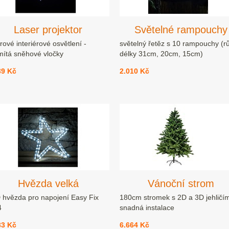
Laser projektor
Světelné rampouchy
rové interiérové osvětlení -
světelný řetěz s 10 rampouchy (r
mítá sněhové vločky
délky 31cm, 20cm, 15cm)
39 Kč
2.010 Kč
Hvězda velká
Vánoční strom
 hvězda pro napojení Easy Fix
180cm stromek s 2D a 3D jehličí
4
snadná instalace
33 Kč
6.664 Kč