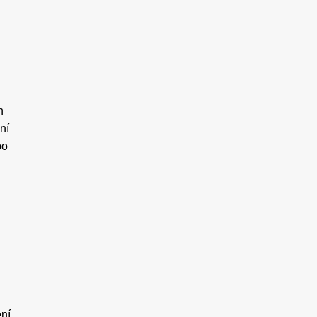
h
ní
bo
ní