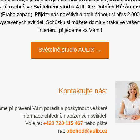
také osobně ve
Světelném studiu AULIX v Dolních Břežanec
(Praha západ). Přijďte nás navštívit a prohlédnout si přes 2.000
vystavených svítidel. Schůzku si můžete domluvit také ve vaše
interiéru, přijedeme za Vámi!
Světelné studio AULIX →
Kontaktujte nás:
sme připraveni Vám poradit a poskytnout veškeré
informace ohledně nabízených svítidel.
Volejte:
+420 720 115 467
nebo pište
na:
obchod@aulix.cz