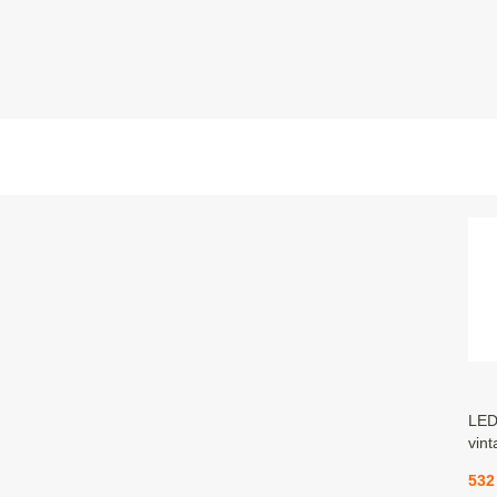
LED 
vint
532