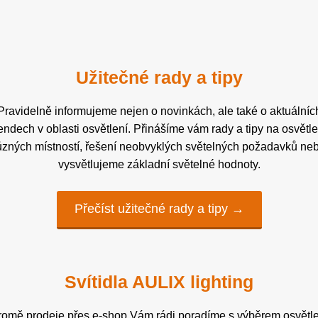
Užitečné rady a tipy
Pravidelně informujeme nejen o novinkách, ale také o aktuálníc
rendech v oblasti osvětlení. Přinášíme vám rady a tipy na osvětle
ůzných místností, řešení neobvyklých světelných požadavků ne
vysvětlujeme základní světelné hodnoty.
Přečíst užitečné rady a tipy →
Svítidla AULIX lighting
romě prodeje přes e-shop Vám rádi poradíme s výběrem osvětle