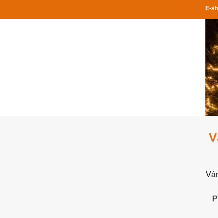
E-sh
V
Ván
P