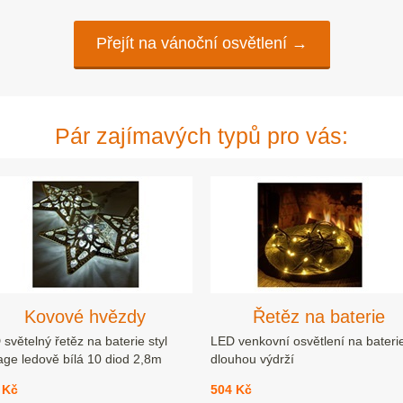
Přejít na vánoční osvětlení →
Pár zajímavých typů pro vás:
Kovové hvězdy
Řetěz na baterie
světelný řetěz na baterie styl
LED venkovní osvětlení na bateri
age ledově bílá 10 diod 2,8m
dlouhou výdrží
Kč
504 Kč