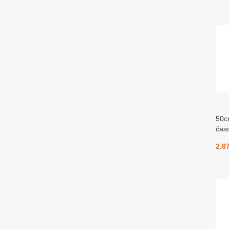
50cm
čas
2.8