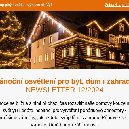
op plný svítidel - vyberte si i Vy!
Zobrazit v proh
ánoční osvětlení pro byt, dům i zahra
NEWSLETTER 12/2024
oce se blíží a s nimi přichází čas rozsvítit naše domovy kouzel
světly! Hledáte inspiraci pro vytvoření pohádkové atmosféry?
řinášíme vám tipy, jak ozdobit svůj dům i zahradu. Připravte se 
Vánoce, které budou zářit radostí!