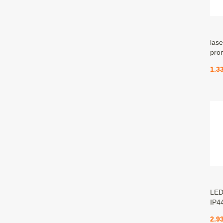
lase
pro
1.3
LED
IP4
2.9