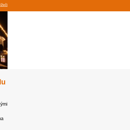
lížeči
du
nými
na