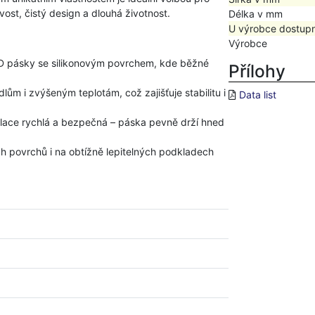
ivost, čistý design a dlouhá životnost.
Délka v mm
U výrobce dostup
Výrobce
D pásky se silikonovým povrchem, kde běžné
Přílohy
ům i zvýšeným teplotám, což zajišťuje stabilitu i
Data list
alace rychlá a bezpečná – páska pevně drží hned
ch povrchů i na obtížně lepitelných podkladech