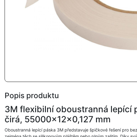
Popis produktu
3M flexibilní oboustranná lepící
čirá, 55000x12x0,127 mm
Oboustranná lepící páska 3M představuje špičkové řešení pro b
zejména těch se silikonovým pláštěm nebo plným zalitím. Díky svý