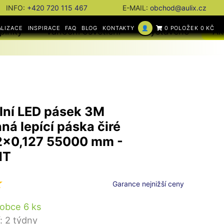
INFO:
+420 720 115 467
E-MAIL:
obchod@aulix.cz
ALIZACE
INSPIRACE
FAQ
BLOG
KONTAKTY
👤
0 POLOŽEK 0 KČ
plňky
Vánoční osvětlení
Vystaveno
Ak
ilní LED pásek 3M
ná lepící páska čiré
x0,127 55000 mm -
HT
Garance nejnižší ceny
obce 6 ks
: 2 týdny