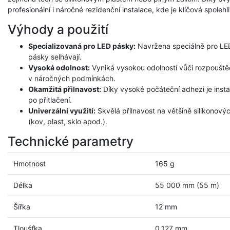
profesionální i náročné rezidenční instalace, kde je klíčová spolehl
Výhody a použití
Specializovaná pro LED pásky:
Navržena speciálně pro LE
pásky selhávají.
Vysoká odolnost:
Vyniká vysokou odolností vůči rozpouštědl
v náročných podmínkách.
Okamžitá přilnavost:
Díky vysoké počáteční adhezi je inst
po přitlačení.
Univerzální využití:
Skvělá přilnavost na většině silikonový
(kov, plast, sklo apod.).
Technické parametry
Hmotnost
165 g
Délka
55 000 mm (55 m)
Šířka
12 mm
Tloušťka
0,127 mm