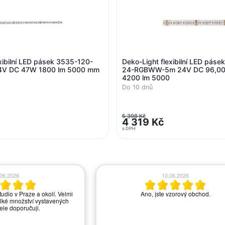
xibilní LED pásek 3535-120-
Deko-Light flexibilní LED pás
4V DC 47W 1800 lm 5000 mm
24-RGBWW-5m 24V DC 96,00
4200 lm 5000
Do 10 dnů
5 398 Kč
4 319 Kč
s DPH
.06.2026
10.06.2026
tudio v Praze a okolí. Velmi
Ano, jste vzorový obchod.
lké množství vystavených
řele doporučuji.