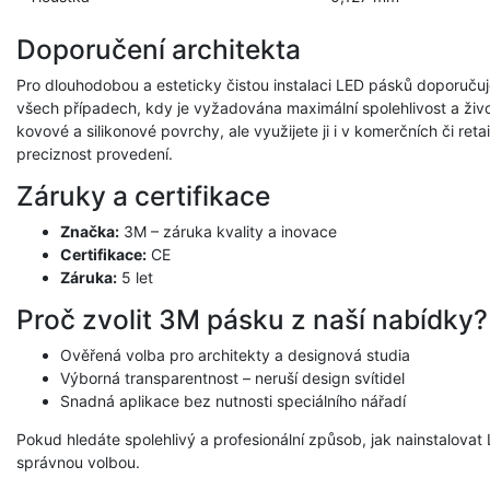
Doporučení architekta
Pro dlouhodobou a esteticky čistou instalaci LED pásků doporuč
všech případech, kdy je vyžadována maximální spolehlivost a život
kovové a silikonové povrchy, ale využijete ji i v komerčních či reta
preciznost provedení.
Záruky a certifikace
Značka:
3M – záruka kvality a inovace
Certifikace:
CE
Záruka:
5 let
Proč zvolit 3M pásku z naší nabídky?
Ověřená volba pro architekty a designová studia
Výborná transparentnost – neruší design svítidel
Snadná aplikace bez nutnosti speciálního nářadí
Pokud hledáte spolehlivý a profesionální způsob, jak nainstalovat 
správnou volbou.