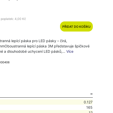
 poplatek: 4,00 Kč
PŘIDAT DO KOŠÍKU
stranná lepící páska pro LED pásky – čirá,
mOboustranná lepící páska 3M představuje špičkové
čné a dlouhodobé uchycení LED pásků,…
Více
 930406
0.127
165
12