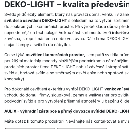
DEKO-LIGHT – kvalita předevší
Světlo je důležitý element, který nás provází doma, venku i v zam
svítidel a osvětlení DEKO-LIGHT
s ohledem na to vytváří sortimen
do soukromých i komerčních prostor. Při výrobě klade důraz přede
nejmodernějších technologií. Velkou část sortimentu tvoří
interiéro
závěsná, stropní, nástěnná nebo vestavná. Dále firma DEKO-LIGHT 
stojací lampy a svítidla do nábytku.
Co se týká
osvětlení komerčních prostor
, sem patří svítidla prů
použitými materiály mnohdy složitějším podmínkám a náročnějšímu
prodejních prostor firma DEKO-LIGHT nabízí závěsná i stropní svíti
svítidla, bodová svítidla se směrovým osvětlením nebo spotová svít
koncovky).
Pro dokonalé osvětlení exteriéru vyrábí DEKO-LIGHT
venkovní sví
vchodu do domu i firmy, sloupková, zemní a wallwasher pro zvidit
podvodní svítidla pro vytvoření příjemné atmosféry u bazénu či dek
AULIX - výhradní zástupce a přímý dovozce svítidel DEKO-LIG
Máte dotaz k tomuto produktu? Neváhejte nás kontaktovat a my 