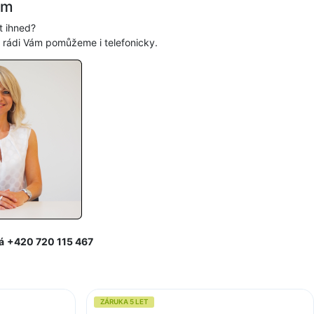
ám
t ihned?
, rádi Vám pomůžeme i telefonicky.
á
+420 720 115 467
ZÁRUKA 5 LET