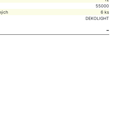
55000
ných
6 ks
DEKOLIGHT