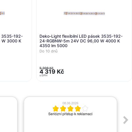
ek 3535-192-
Deko-Light flexibilní LED pásek 3535-192-
 W 3000 K
24-RGBNW-5m 24V DC 96,00 W 4000 K
4350 lm 5000
Do 10 dnů
5 398 Kč
4 319 Kč
s DPH
08.06.2026
Seriózní přístup k reklamaci
A
s