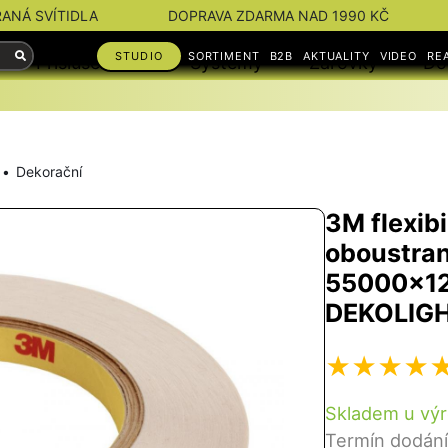
RANÁ SVÍTIDLA
DOPRAVA ZDARMA NAD 1990 KČ
STUDIO
SORTIMENT
B2B
AKTUALITY
VIDEO
RE
Příslušenství
Systémy
Žárovky
Do
Dekorační
3M flexib
oboustran
55000x12
DEKOLIG
Skladem u výr
Termín dodání