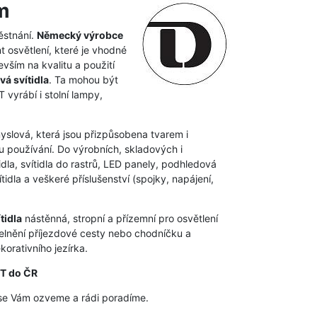
m
ěstnání.
Německý výrobce
t osvětlení, které je vhodné
vším na kvalitu a použití
vá svítidla
. Ta mohou být
vyrábí i stolní lampy,
myslová, která jsou přizpůsobena tvarem i
 používání. Do výrobních, skladových i
dla, svítidla do rastrů, LED panely, podhledová
idla a veškeré příslušenství (spojky, napájení,
tidla
nástěnná, stropní a přízemní pro osvětlení
elnění příjezdové cesty nebo chodníčku a
orativního jezírka.
HT do ČR
se Vám ozveme a rádi poradíme.