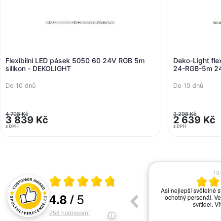
Flexibilní LED pásek 5050 60 24V RGB 5m
Deko-Light fle
silikon - DEKOLIGHT
24-RGB-5m 2
Do 10 dnů
Do 10 dnů
4 798 Kč
3 298 Kč
3 839 Kč
2 639 Kč
s DPH
s DPH
17.06.2026
13
Průměrné hodnocení 4.8 z 5
vše ok
Asi nejlepší světelné s
5
4.8
/
ochotný personál. Ve
Hodnocení a recenze zákazníků
svítidel. V
258
hodnocení