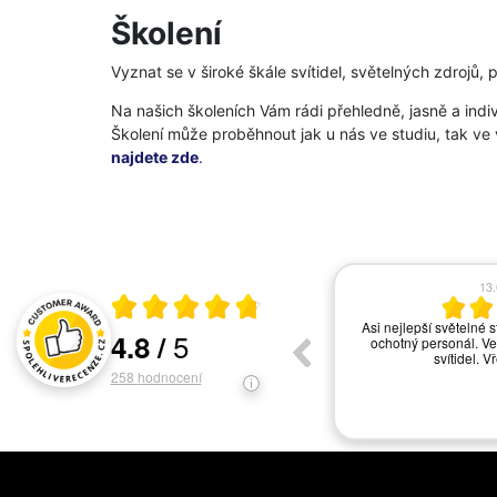
Školení
Vyznat se v široké škále svítidel, světelných zdrojů, 
Na našich školeních Vám rádi přehledně, jasně a indiv
Školení může proběhnout jak u nás ve studiu, tak ve
najdete zde
.
17.06.2026
13
Průměrné hodnocení 4.8 z 5
vše ok
Asi nejlepší světelné s
5
4.8
/
ochotný personál. Ve
Hodnocení a recenze zákazníků
svítidel. V
258
hodnocení