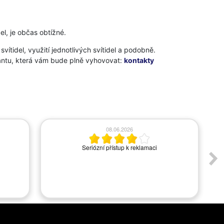
el, je občas obtížné.
vítidel, využití jednotlivých svítidel a podobně.
iantu, která vám bude plně vyhovovat:
kontakty
08.06.2026
Seriózní přístup k reklamaci
A
s