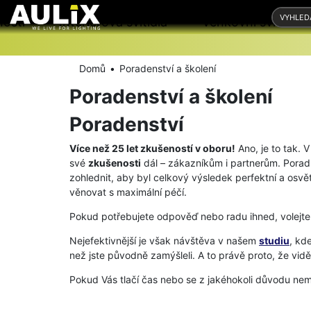
nosti
Interiérová svítidla
Venkovní svítidla
Domů
Poradenství a školení
Poradenství a školení
Poradenství
Více než 25 let zkušeností v oboru!
Ano, je to tak. 
své
zkušenosti
dál – zákazníkům i partnerům. Poradí
zohlednit, aby byl celkový výsledek perfektní a osvě
věnovat s maximální péčí.
Pokud potřebujete odpověď nebo radu ihned, volejte 
Nejefektivnější je však návštěva v našem
studiu
, kd
než jste původně zamýšleli. A to právě proto, že vidět
Pokud Vás tlačí čas nebo se z jakéhokoli důvodu ne