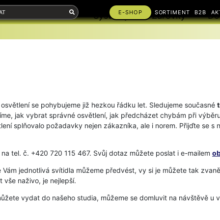
E-SHOP
SORTIMENT
B2B
AK
Příslušenství
Systémy
Žárovky
Do
V osvětlení se pohybujeme již hezkou řádku let. Sledujeme současné
me, jak vybrat správné osvětlení, jak předcházet chybám při výběru,
tlení splňovalo požadavky nejen zákazníka, ale i norem. Přijďte se 
na tel. č. +420 720 115 467. Svůj dotaz můžete poslat i e-mailem
o
e Vám jednotlivá svítidla můžeme předvést, vy si je můžete tak zvaně 
 vše naživo, je nejlepší.
můžete vydat do našeho studia, můžeme se domluvit na návštěvě u v