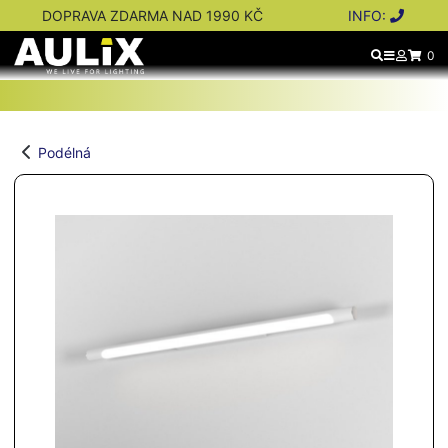
DOPRAVA ZDARMA NAD 1990 KČ
INFO:
0
Podélná