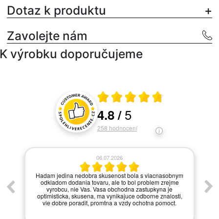
Dotaz k produktu
Zavolejte nám
K výrobku doporučujeme
Průměrné hodnocení 4.8 z 5
5
4.8
/
Hodnocení a recenze zákazníků
258
hodnocení
06.07.2026
í.
Hadam jedina nedobra skusenost bola s viacnasobnym
odkladom dodania tovaru, ale to bol problem zrejme
vyrobcu, nie Vas. Vasa obchodna zastupkyna je
optimisticka, skusena, ma vynikajuce odborne znalosti,
vie dobre poradit, promtna a vzdy ochotna pomoct.