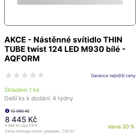
AKCE - Nástěnné svítidlo THIN
TUBE twist 124 LED M930 bílé -
AQFORM
Garance nejnižší ceny
Skladem 1 ks
Další ks k dodání: 4 týdny
12 065 Kč
8 445 Kč
6 980 Kč
bez DPH
sleva 30 %
Cena zahrnuje recykl. poplatek: 7,50 Kč