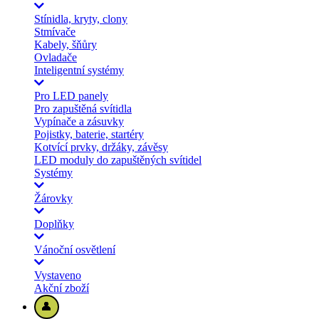
Stínidla, kryty, clony
Stmívače
Kabely, šňůry
Ovladače
Inteligentní systémy
Pro LED panely
Pro zapuštěná svítidla
Vypínače a zásuvky
Pojistky, baterie, startéry
Kotvící prvky, držáky, závěsy
LED moduly do zapuštěných svítidel
Systémy
Žárovky
Doplňky
Vánoční osvětlení
Vystaveno
Akční zboží
👤