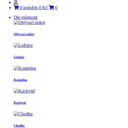
0 položek 0 Kč
0
Dle místnosti
Obývací pokoj
Ložnice
Koupelna
Kuchyně
Chodba