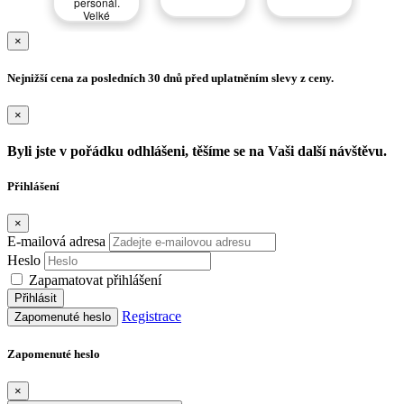
personál.
moc
Velké
a vs
množství
vystavených
dop
×
svítidel.
t
Vřele
vyle
doporučuji.
Nejnižší cena za posledních 30 dnů před uplatněním slevy z ceny.
zk
×
Byli jste v pořádku odhlášeni, těšíme se na Vaši další návštěvu.
Přihlášení
×
E-mailová adresa
Heslo
Zapamatovat přihlášení
Přihlásit
Registrace
Zapomenuté heslo
Zapomenuté heslo
×