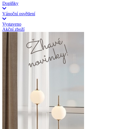
Doplňky
Vánoční osvětlení
Vystaveno
Akční zboží