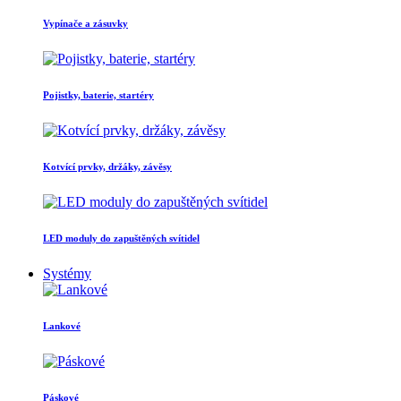
Vypínače a zásuvky
Pojistky, baterie, startéry
Kotvící prvky, držáky, závěsy
LED moduly do zapuštěných svítidel
Systémy
Lankové
Páskové