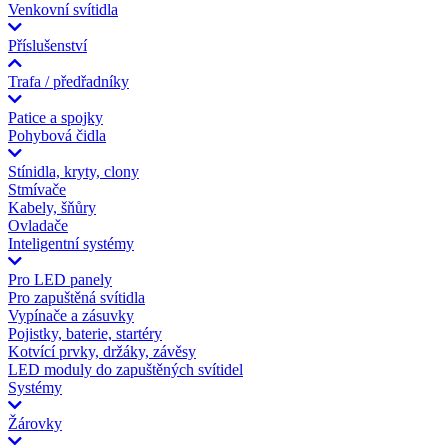
Venkovní svítidla
Příslušenství
Trafa / předřadníky
Patice a spojky
Pohybová čidla
Stínidla, kryty, clony
Stmívače
Kabely, šňůry
Ovladače
Inteligentní systémy
Pro LED panely
Pro zapuštěná svítidla
Vypínače a zásuvky
Pojistky, baterie, startéry
Kotvící prvky, držáky, závěsy
LED moduly do zapuštěných svítidel
Systémy
Žárovky