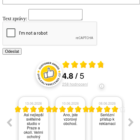
Text zprávy:
Průměrné hodnocení 4.8 z 5
5
4.8
/
Hodnocení a recenze zákazníků
258
hodnocení
026
13.06.2026
10.06.2026
08.06.2026
03
ok
Asi nejlepší
Ano, jste
Seriózní
Auli
světelné
vzorový
přístup k
na 
studio v
obchod.
reklamaci
a 
Praze a
zák
okolí. Velmi
serv
ochotný
vol