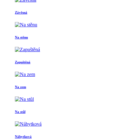
Závěsná
Na stěnu
Zapuštěná
Na zem
Na stůl
Nábytková