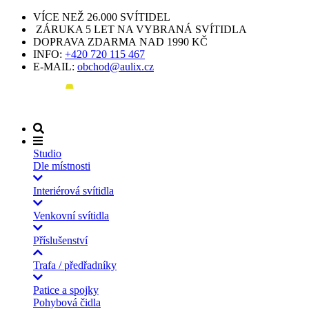
VÍCE NEŽ 26.000 SVÍTIDEL
ZÁRUKA 5 LET NA VYBRANÁ SVÍTIDLA
DOPRAVA ZDARMA NAD 1990 KČ
INFO:
+420 720 115 467
E-MAIL:
obchod@aulix.cz
Studio
Dle místnosti
Interiérová svítidla
Venkovní svítidla
Příslušenství
Trafa / předřadníky
Patice a spojky
Pohybová čidla