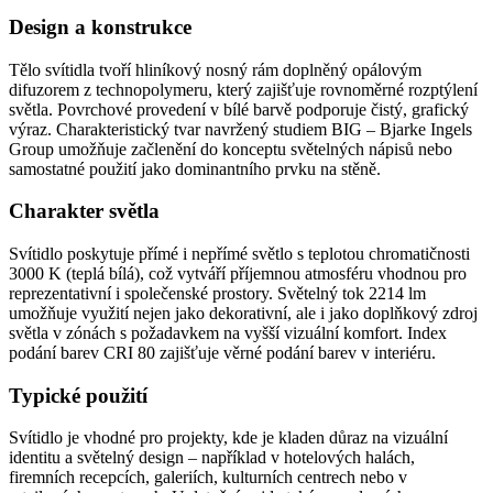
Design a konstrukce
Tělo svítidla tvoří hliníkový nosný rám doplněný opálovým
difuzorem z technopolymeru, který zajišťuje rovnoměrné rozptýlení
světla. Povrchové provedení v bílé barvě podporuje čistý, grafický
výraz. Charakteristický tvar navržený studiem BIG – Bjarke Ingels
Group umožňuje začlenění do konceptu světelných nápisů nebo
samostatné použití jako dominantního prvku na stěně.
Charakter světla
Svítidlo poskytuje přímé i nepřímé světlo s teplotou chromatičnosti
3000 K (teplá bílá), což vytváří příjemnou atmosféru vhodnou pro
reprezentativní i společenské prostory. Světelný tok 2214 lm
umožňuje využití nejen jako dekorativní, ale i jako doplňkový zdroj
světla v zónách s požadavkem na vyšší vizuální komfort. Index
podání barev CRI 80 zajišťuje věrné podání barev v interiéru.
Typické použití
Svítidlo je vhodné pro projekty, kde je kladen důraz na vizuální
identitu a světelný design – například v hotelových halách,
firemních recepcích, galeriích, kulturních centrech nebo v