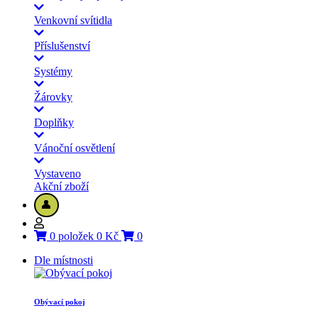
Venkovní svítidla
Příslušenství
Systémy
Žárovky
Doplňky
Vánoční osvětlení
Vystaveno
Akční zboží
👤
0 položek 0 Kč
0
Dle místnosti
Obývací pokoj