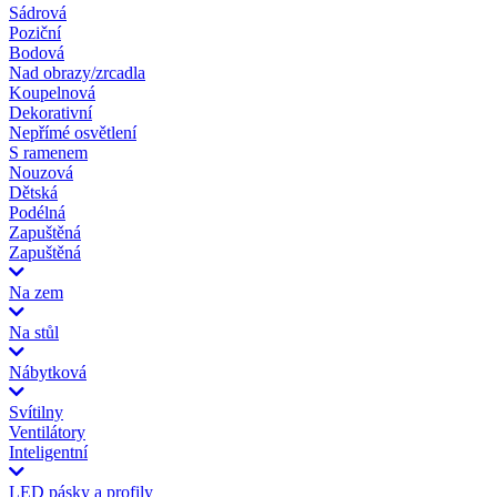
Sádrová
Poziční
Bodová
Nad obrazy/zrcadla
Koupelnová
Dekorativní
Nepřímé osvětlení
S ramenem
Nouzová
Dětská
Podélná
Zapuštěná
Zapuštěná
Na zem
Na stůl
Nábytková
Svítilny
Ventilátory
Inteligentní
LED pásky a profily