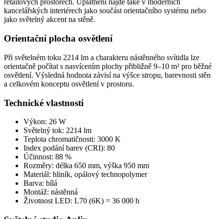
retailových prostorech. Uplatnění najde také v moderních
kancelářských interiérech jako součást orientačního systému nebo
jako světelný akcent na stěně.
Orientační plocha osvětlení
Při světelném toku 2214 lm a charakteru nástěnného svítidla lze
orientačně počítat s nasvícením plochy přibližně 9–10 m² pro běžné
osvětlení. Výsledná hodnota závisí na výšce stropu, barevnosti stěn
a celkovém konceptu osvětlení v prostoru.
Technické vlastnosti
Výkon: 26 W
Světelný tok: 2214 lm
Teplota chromatičnosti: 3000 K
Index podání barev (CRI): 80
Účinnost: 88 %
Rozměry: délka 650 mm, výška 950 mm
Materiál: hliník, opálový technopolymer
Barva: bílá
Montáž: nástěnná
Životnost LED: L70 (6K) = 36 000 h