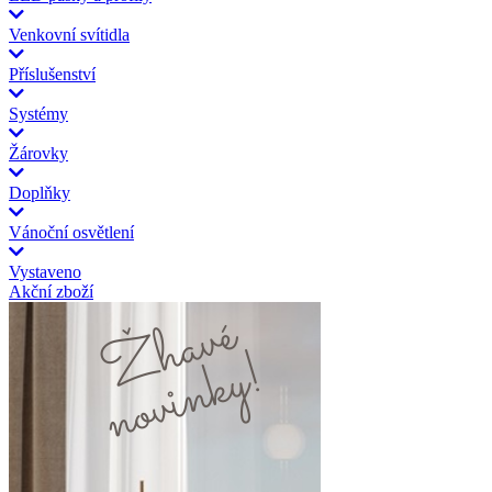
Venkovní svítidla
Příslušenství
Systémy
Žárovky
Doplňky
Vánoční osvětlení
Vystaveno
Akční zboží