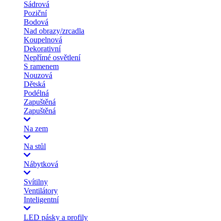
Sádrová
Poziční
Bodová
Nad obrazy/zrcadla
Koupelnová
Dekorativní
Nepřímé osvětlení
S ramenem
Nouzová
Dětská
Podélná
Zapuštěná
Zapuštěná
Na zem
Na stůl
Nábytková
Svítilny
Ventilátory
Inteligentní
LED pásky a profily