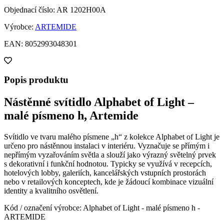
Objednací číslo: AR 1202H00A
Výrobce:
ARTEMIDE
EAN: 8052993048301
Popis produktu
Nástěnné svítidlo Alphabet of Light –
malé písmeno h, Artemide
Svítidlo ve tvaru malého písmene „h“ z kolekce Alphabet of Light je
určeno pro nástěnnou instalaci v interiéru. Vyznačuje se přímým i
nepřímým vyzařováním světla a slouží jako výrazný světelný prvek
s dekorativní i funkční hodnotou. Typicky se využívá v recepcích,
hotelových lobby, galeriích, kancelářských vstupních prostorách
nebo v retailových konceptech, kde je žádoucí kombinace vizuální
identity a kvalitního osvětlení.
Kód / označení výrobce: Alphabet of Light - malé písmeno h -
ARTEMIDE