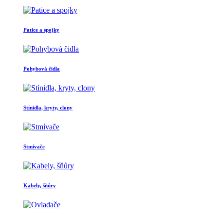
Patice a spojky
Pohybová čidla
Stínidla, kryty, clony
Stmívače
Kabely, šňůry