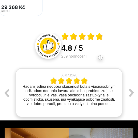
29 268 Kč
s DPH
Průměrné hodnocení 4.8 z 5
5
4.8
/
Hodnocení a recenze zákazníků
259
hodnocení
06.07.2026
í.
Hadam jedina nedobra skusenost bola s viacnasobnym
odkladom dodania tovaru, ale to bol problem zrejme
vyrobcu, nie Vas. Vasa obchodna zastupkyna je
optimisticka, skusena, ma vynikajuce odborne znalosti,
vie dobre poradit, promtna a vzdy ochotna pomoct.