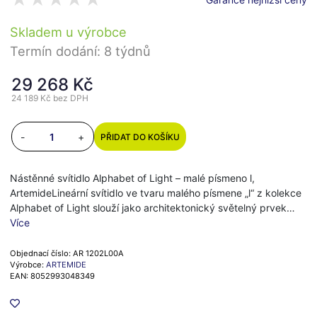
Skladem u výrobce
Termín dodání: 8 týdnů
29 268 Kč
24 189 Kč
bez DPH
-
+
PŘIDAT DO KOŠÍKU
Nástěnné svítidlo Alphabet of Light – malé písmeno l,
ArtemideLineární svítidlo ve tvaru malého písmene „l“ z kolekce
Alphabet of Light slouží jako architektonický světelný prvek…
Více
Objednací číslo: AR 1202L00A
Výrobce:
ARTEMIDE
EAN: 8052993048349