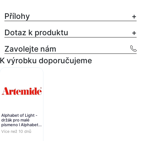
Přílohy
Dotaz k produktu
Zavolejte nám
K výrobku doporučujeme
Alphabet of Light -
držák pro malé
písmeno l Alphabet
of light - ARTEMIDE
Více než 10 dnů