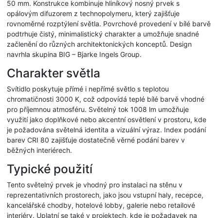
50 mm. Konstrukce kombinuje hliníkový nosný prvek s
opálovým difuzorem z technopolymeru, který zajišťuje
rovnoměrné rozptýlení světla. Povrchové provedení v bílé barvě
podtrhuje čistý, minimalistický charakter a umožňuje snadné
začlenění do různých architektonických konceptů. Design
navrhla skupina BIG – Bjarke Ingels Group.
Charakter světla
Svítidlo poskytuje přímé i nepřímé světlo s teplotou
chromatičnosti 3000 K, což odpovídá teplé bílé barvě vhodné
pro příjemnou atmosféru. Světelný tok 1008 lm umožňuje
využití jako doplňkové nebo akcentní osvětlení v prostoru, kde
je požadována světelná identita a vizuální výraz. Index podání
barev CRI 80 zajišťuje dostatečně věrné podání barev v
běžných interiérech.
Typické použití
Tento světelný prvek je vhodný pro instalaci na stěnu v
reprezentativních prostorech, jako jsou vstupní haly, recepce,
kancelářské chodby, hotelové lobby, galerie nebo retailové
interiéry. Uplatní se také v projektech, kde je požadavek na