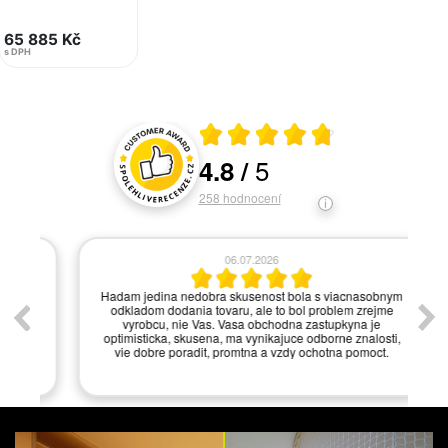
65 885 Kč
s DPH
Průměrné hodnocení 4.8 z 5
5
4.8
/
Hodnocení a recenze zákazníků
258
hodnocení
06.07.2026
í.
Hadam jedina nedobra skusenost bola s viacnasobnym
odkladom dodania tovaru, ale to bol problem zrejme
vyrobcu, nie Vas. Vasa obchodna zastupkyna je
optimisticka, skusena, ma vynikajuce odborne znalosti,
vie dobre poradit, promtna a vzdy ochotna pomoct.