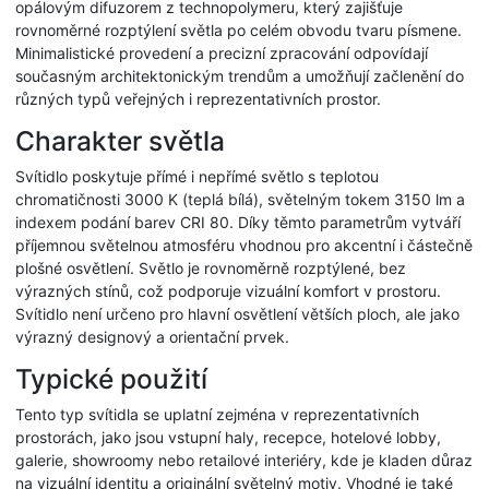
opálovým difuzorem z technopolymeru, který zajišťuje
rovnoměrné rozptýlení světla po celém obvodu tvaru písmene.
Minimalistické provedení a precizní zpracování odpovídají
současným architektonickým trendům a umožňují začlenění do
různých typů veřejných i reprezentativních prostor.
Charakter světla
Svítidlo poskytuje přímé i nepřímé světlo s teplotou
chromatičnosti 3000 K (teplá bílá), světelným tokem 3150 lm a
indexem podání barev CRI 80. Díky těmto parametrům vytváří
příjemnou světelnou atmosféru vhodnou pro akcentní i částečně
plošné osvětlení. Světlo je rovnoměrně rozptýlené, bez
výrazných stínů, což podporuje vizuální komfort v prostoru.
Svítidlo není určeno pro hlavní osvětlení větších ploch, ale jako
výrazný designový a orientační prvek.
Typické použití
Tento typ svítidla se uplatní zejména v reprezentativních
prostorách, jako jsou vstupní haly, recepce, hotelové lobby,
galerie, showroomy nebo retailové interiéry, kde je kladen důraz
na vizuální identitu a originální světelný motiv. Vhodné je také