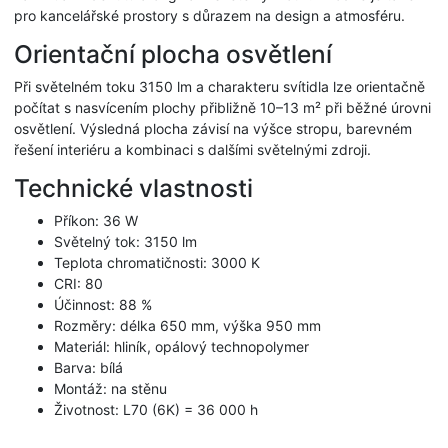
pro kancelářské prostory s důrazem na design a atmosféru.
Orientační plocha osvětlení
Při světelném toku 3150 lm a charakteru svítidla lze orientačně
počítat s nasvícením plochy přibližně 10–13 m² při běžné úrovni
osvětlení. Výsledná plocha závisí na výšce stropu, barevném
řešení interiéru a kombinaci s dalšími světelnými zdroji.
Technické vlastnosti
Příkon: 36 W
Světelný tok: 3150 lm
Teplota chromatičnosti: 3000 K
CRI: 80
Účinnost: 88 %
Rozměry: délka 650 mm, výška 950 mm
Materiál: hliník, opálový technopolymer
Barva: bílá
Montáž: na stěnu
Životnost: L70 (6K) = 36 000 h