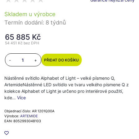
Skladem u výrobce
Termín dodání: 8 týdnů
65 885 Kč
54 451 Kč
bez DPH
-
+
PŘIDAT DO KOŠÍKU
Nástěnné svítidlo Alphabet of Light – velké písmeno Q,
ArtemideNástěnné LED svítidlo ve tvaru velkého písmene Q z
kolekce Alphabet of Light je určeno pro interiérové použití,
kde…
Více
Objednací číslo: AR 1201Q00A
Výrobce:
ARTEMIDE
EAN: 8052993048103