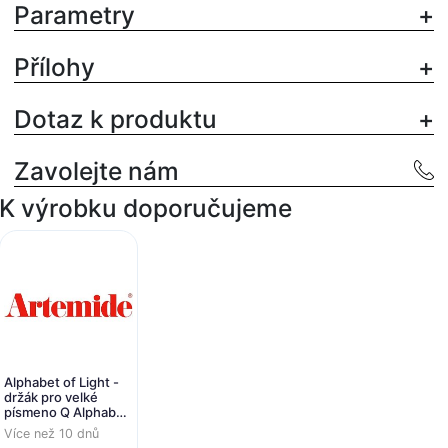
Parametry
Přílohy
Dotaz k produktu
Zavolejte nám
K výrobku doporučujeme
Alphabet of Light -
držák pro velké
písmeno Q Alphabet
of light - ARTEMIDE
Více než 10 dnů