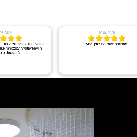
.06.2026
10.06.2026
tudio v Praze a okolí. Velmi
Ano, jste vzorový obchod.
lké množství vystavených
řele doporučuji.