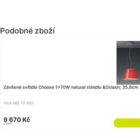
Podobné zboží
Závěsné svítidlo Choose 1x70W natural stínidlo &Oslash; 35,8c
Více než 10 dnů
9 670 Kč
s DPH