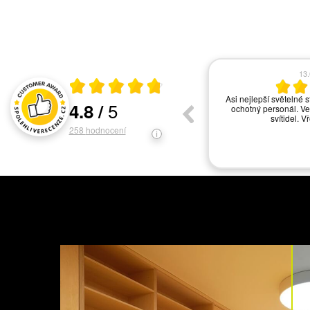
17.06.2026
13
Průměrné hodnocení 4.8 z 5
vše ok
Asi nejlepší světelné s
5
4.8
/
ochotný personál. Ve
Hodnocení a recenze zákazníků
svítidel. V
258
hodnocení