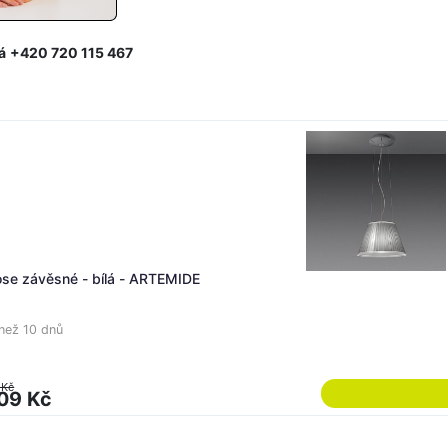
á
+420 720 115 467
se závěsné - bílá - ARTEMIDE
než 10 dnů
 Kč
09 Kč