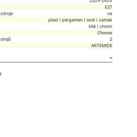
220V-240V
E27
 zdroje
ne
plast / pergamen / ocel / zamak
bílá / chrom
Choose
zdrojů
2
ARTEMIDE
f