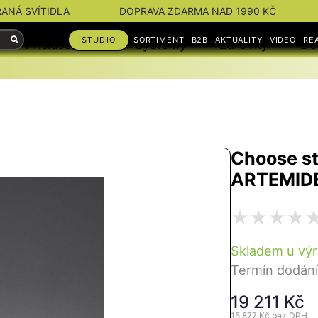
RANÁ SVÍTIDLA
DOPRAVA ZDARMA NAD 1990 KČ
STUDIO
SORTIMENT
B2B
AKTUALITY
VIDEO
RE
Příslušenství
Systémy
Žárovky
Do
Choose st
ARTEMID
Skladem u vý
Termín dodání
19 211 Kč
15 877 Kč
bez DPH