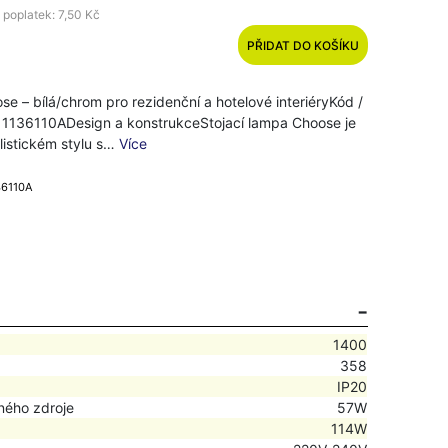
 poplatek: 7,50 Kč
PŘIDAT DO KOŠÍKU
se – bílá/chrom pro rezidenční a hotelové interiéryKód /
 1136110ADesign a konstrukceStojací lampa Choose je
listickém stylu s…
Více
36110A
1400
358
IP20
ného zdroje
57W
114W