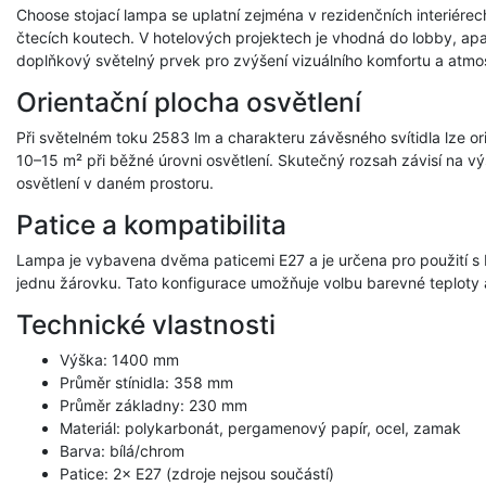
Choose stojací lampa se uplatní zejména v rezidenčních interiérec
čtecích koutech. V hotelových projektech je vhodná do lobby, apa
doplňkový světelný prvek pro zvýšení vizuálního komfortu a atmos
Orientační plocha osvětlení
Při světelném toku 2583 lm a charakteru závěsného svítidla lze or
10–15 m² při běžné úrovni osvětlení. Skutečný rozsah závisí na v
osvětlení v daném prostoru.
Patice a kompatibilita
Lampa je vybavena dvěma paticemi E27 a je určena pro použití s 
jednu žárovku. Tato konfigurace umožňuje volbu barevné teploty
Technické vlastnosti
Výška: 1400 mm
Průměr stínidla: 358 mm
Průměr základny: 230 mm
Materiál: polykarbonát, pergamenový papír, ocel, zamak
Barva: bílá/chrom
Patice: 2× E27 (zdroje nejsou součástí)