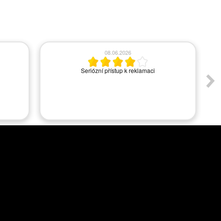
08.06.2026
Seriózní přístup k reklamaci
A
s