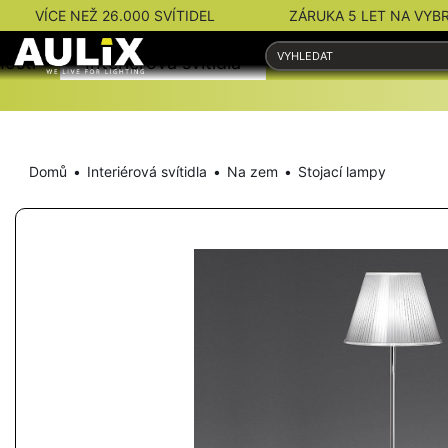
VÍCE NEŽ 26.000 SVÍTIDEL
ZÁRUKA 5 LET NA VYB
nosti
Interiérová svítidla
Venkovní svítidla
Domů
Interiérová svítidla
Na zem
Stojací lampy