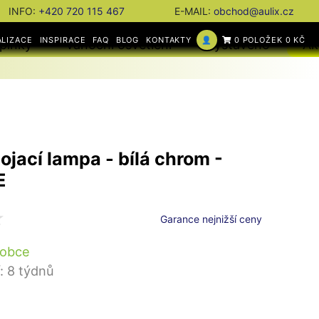
INFO:
+420 720 115 467
E-MAIL:
obchod@aulix.cz
ALIZACE
INSPIRACE
FAQ
BLOG
KONTAKTY
👤
0 POLOŽEK 0 KČ
plňky
Vánoční osvětlení
Vystaveno
Ak
ojací lampa - bílá chrom -
E
Garance nejnižší ceny
robce
: 8 týdnů