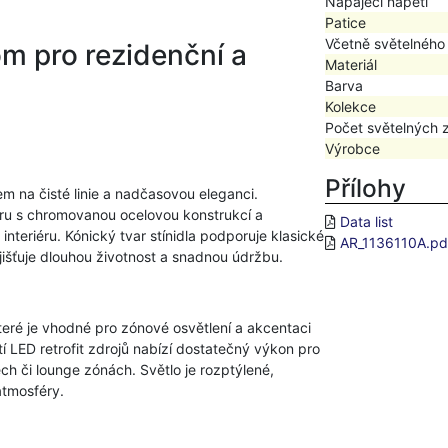
Napájecí napětí
Patice
Včetně světelného
om pro rezidenční a
Materiál
Barva
Kolekce
Počet světelných 
Výrobce
Přílohy
m na čisté linie a nadčasovou eleganci.
ru s chromovanou ocelovou konstrukcí a
Data list
interiéru. Kónický tvar stínidla podporuje klasické
AR_1136110A.pd
išťuje dlouhou životnost a snadnou údržbu.
teré je vhodné pro zónové osvětlení a akcentaci
í LED retrofit zdrojů nabízí dostatečný výkon pro
ch či lounge zónách. Světlo je rozptýlené,
atmosféry.