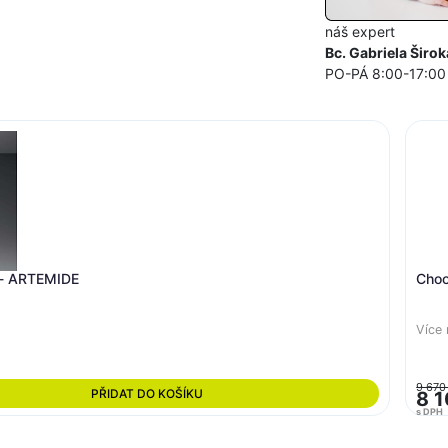
náš expert
Bc. Gabriela Širok
PO-PÁ 8:00-17:00
m - ARTEMIDE
Choo
Více 
9 670
PŘIDAT DO KOŠÍKU
8 1
s DPH