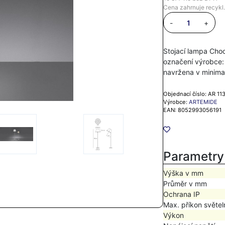
Cena zahrnuje recykl.
-
+
Stojací lampa Choo
označení výrobce:
navržena v minima
Objednací číslo: AR 11
Výrobce:
ARTEMIDE
EAN: 8052993056191
Parametry
Výška v mm
Průměr v mm
Ochrana IP
Max. příkon světel
Výkon