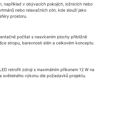
h, například v obývacích pokojích, ložnicích nebo
rtmánů nebo relaxačních zón, kde slouží jako
féry prostoru.
ientačně počítat s nasvícením plochy přibližně
ýšce stropu, barevnosti stěn a celkovém konceptu
LED retrofit zdroji s maximálním příkonem 12 W na
 a světelného výkonu dle požadavků projektu.