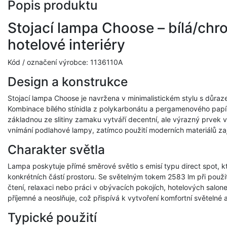
Popis produktu
Stojací lampa Choose – bílá/chr
hotelové interiéry
Kód / označení výrobce: 1136110A
Design a konstrukce
Stojací lampa Choose je navržena v minimalistickém stylu s důraze
Kombinace bílého stínidla z polykarbonátu a pergamenového papí
základnou ze slitiny zamaku vytváří decentní, ale výrazný prvek v 
vnímání podlahové lampy, zatímco použití moderních materiálů zaj
Charakter světla
Lampa poskytuje přímé směrové světlo s emisí typu direct spot, k
konkrétních částí prostoru. Se světelným tokem 2583 lm při použit
čtení, relaxaci nebo práci v obývacích pokojích, hotelových salone
příjemné a neoslňuje, což přispívá k vytvoření komfortní světelné 
Typické použití