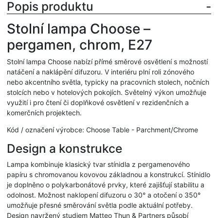
Popis produktu
Stolní lampa Choose –
pergamen, chrom, E27
Stolní lampa Choose nabízí přímé směrové osvětlení s možností
natáčení a naklápění difuzoru. V interiéru plní roli zónového
nebo akcentního světla, typicky na pracovních stolech, nočních
stolcích nebo v hotelových pokojích. Světelný výkon umožňuje
využití i pro čtení či doplňkové osvětlení v rezidenčních a
komerčních projektech.
Kód / označení výrobce: Choose Table - Parchment/Chrome
Design a konstrukce
Lampa kombinuje klasický tvar stínidla z pergamenového
papíru s chromovanou kovovou základnou a konstrukcí. Stínidlo
je doplněno o polykarbonátové prvky, které zajišťují stabilitu a
odolnost. Možnost naklopení difuzoru o 30° a otočení o 350°
umožňuje přesné směrování světla podle aktuální potřeby.
Design navržený studiem Matteo Thun & Partners působí