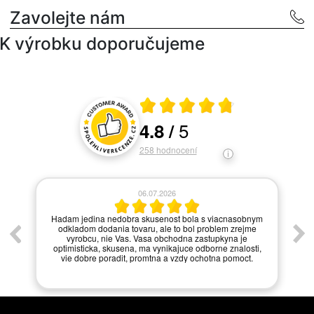
Zavolejte nám
K výrobku doporučujeme
Průměrné hodnocení 4.8 z 5
5
4.8
/
Hodnocení a recenze zákazníků
258
hodnocení
06.07.2026
í.
Hadam jedina nedobra skusenost bola s viacnasobnym
odkladom dodania tovaru, ale to bol problem zrejme
vyrobcu, nie Vas. Vasa obchodna zastupkyna je
optimisticka, skusena, ma vynikajuce odborne znalosti,
vie dobre poradit, promtna a vzdy ochotna pomoct.