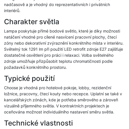
nadčasově a je vhodný do reprezentativních i privátních
interiérů.
Charakter světla
Lampa poskytuje přímé bodové světlo, které je díky možnosti
natáčení vhodné pro cílené nasvícení pracovní plochy, čtecí
zóny nebo dekorativní zvýraznění konkrétního místa v interiéru.
Světelný tok 1291 lm při použití LED retrofit zdroje E27 zajišťuje
dostatečné osvětlení pro práci i relaxaci. Volba světelného
zdroje umožňuje přizpůsobit teplotu chromatičnosti podle
požadavků konkrétního prostoru.
Typické použití
Choose je vhodná pro hotelové pokoje, lobby, rezidenční
ložnice, pracovny, čtecí kouty nebo recepce. Uplatní se také v
kancelářských zónách, kde je potřeba směrového a zároveň
vizuálně příjemného světla. V kontraktních projektech je
oceňována možnost individuálního nastavení směru světla.
Technické vlastnosti