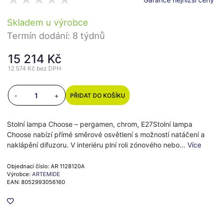
Skladem u výrobce
Termín dodání: 8 týdnů
15 214 Kč
12 574 Kč
bez DPH
-
+
PŘIDAT DO KOŠÍKU
Stolní lampa Choose – pergamen, chrom, E27Stolní lampa
Choose nabízí přímé směrové osvětlení s možností natáčení a
naklápění difuzoru. V interiéru plní roli zónového nebo…
Více
Objednací číslo: AR 1128120A
Výrobce:
ARTEMIDE
EAN: 8052993056160