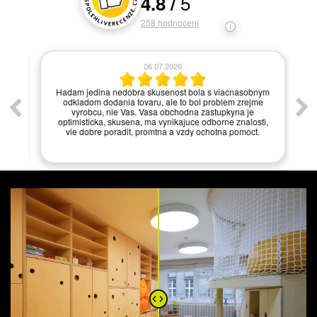
5
4.8
/
Hodnocení a recenze zákazníků
258
hodnocení
06.07.2026
í.
Hadam jedina nedobra skusenost bola s viacnasobnym
odkladom dodania tovaru, ale to bol problem zrejme
vyrobcu, nie Vas. Vasa obchodna zastupkyna je
optimisticka, skusena, ma vynikajuce odborne znalosti,
vie dobre poradit, promtna a vzdy ochotna pomoct.