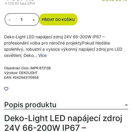
4 105 Kč
bez DPH
-
+
PŘIDAT DO KOŠÍKU
Deko-Light LED napájecí zdroj 24V 66-200W IP67 –
profesionální volba pro náročné projektyPokud hledáte
spolehlivý, robustní a vysoce výkonný napájecí zdroj pro LED
osvětlení, Deko…
Více
Objednací číslo: IMPR 872138
Výrobce: DEKOLIGHT
EAN: 4042943170958
Popis produktu
Deko-Light LED napájecí zdroj
24V 66-200W IP67 –