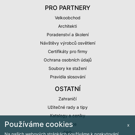
PRO PARTNERY
Velkoobchod
Architekti
Poradenství a školení
Návštěvy výrobců osvětlení
Certifikáty pro firmy
Ochrana osobních údajů
Soubory ke stažení
Pravidla slosování
OSTATNÍ
Zahraničí
Užitečné rady a tipy
Katalogy a ceníky
Používáme cookies
Inspirace
x
FAQ
Na našich webových stránkách používáme k poskytování