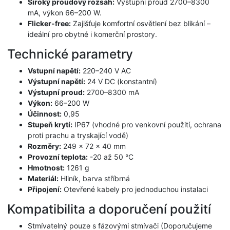
Široký proudový rozsah:
Výstupní proud 2700–8300
mA, výkon 66–200 W.
Flicker-free:
Zajišťuje komfortní osvětlení bez blikání –
ideální pro obytné i komerční prostory.
Technické parametry
Vstupní napětí:
220–240 V AC
Výstupní napětí:
24 V DC (konstantní)
Výstupní proud:
2700–8300 mA
Výkon:
66–200 W
Účinnost:
0,95
Stupeň krytí:
IP67 (vhodné pro venkovní použití, ochrana
proti prachu a tryskající vodě)
Rozměry:
249 x 72 x 40 mm
Provozní teplota:
-20 až 50 °C
Hmotnost:
1261 g
Materiál:
Hliník, barva stříbrná
Připojení:
Otevřené kabely pro jednoduchou instalaci
Kompatibilita a doporučení použití
Stmívatelný pouze s fázovými stmívači (Doporučujeme