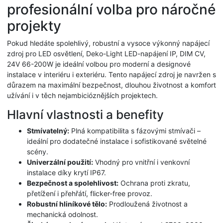
profesionální volba pro náročné
projekty
Pokud hledáte spolehlivý, robustní a vysoce výkonný napájecí
zdroj pro LED osvětlení, Deko-Light LED-napájení IP, DIM CV,
24V 66-200W je ideální volbou pro moderní a designové
instalace v interiéru i exteriéru. Tento napájecí zdroj je navržen s
důrazem na maximální bezpečnost, dlouhou životnost a komfort
užívání i v těch nejambicióznějších projektech.
Hlavní vlastnosti a benefity
Stmívatelný:
Plná kompatibilita s fázovými stmívači –
ideální pro dodatečné instalace i sofistikované světelné
scény.
Univerzální použití:
Vhodný pro vnitřní i venkovní
instalace díky krytí IP67.
Bezpečnost a spolehlivost:
Ochrana proti zkratu,
přetížení i přehřátí, flicker-free provoz.
Robustní hliníkové tělo:
Prodloužená životnost a
mechanická odolnost.