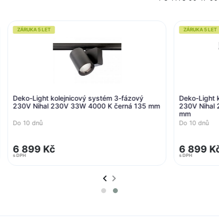
ZÁRUKA 5 LET
lejnicový systém 3-fázový
Deko-Light kolejnicový systém
30V 33W 4000 K černá 135 mm
230V Nihal 230V 33W 3000 K 
mm
Do 10 dnů
6 899 Kč
s DPH