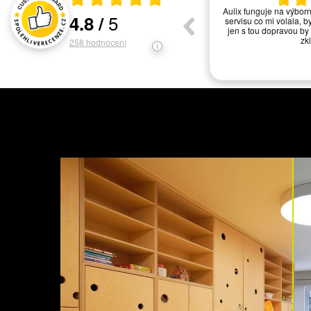
Seriózní přístup k reklamaci
Aulix funguje na výbor
5
4.8
/
servisu co mi volala, b
Hodnocení a recenze zákazníků
jen s tou dopravou by 
zk
258
hodnocení