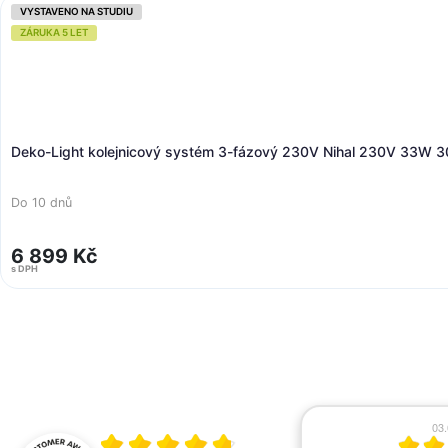
VYSTAVENO NA STUDIU
ZÁRUKA 5 LET
Deko-Light kolejnicový systém 3-fázový 230V Nihal
Do 10 dnů
5 338 Kč
s DPH
08.06.2026
03
Průměrné hodnocení 4.8 z 5