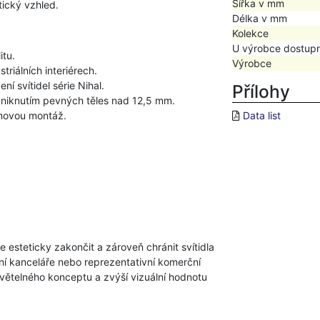
Šířka v mm
ický vzhled.
Délka v mm
Kolekce
U výrobce dostup
itu.
Výrobce
riálních interiérech.
í svítidel série Nihal.
Přílohy
 vniknutím pevných těles nad 12,5 mm.
émovou montáž.
Data list
esteticky zakončit a zároveň chránit svítidla
rní kanceláře nebo reprezentativní komerční
 světelného konceptu a zvýší vizuální hodnotu