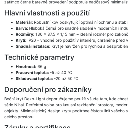
zatímco černé barevné provedení podporuje nadčasový minimalist
Hlavní vlastnosti a použití
Materiál:
Robustní kov poskytující optimální ochranu a stabil
Barva:
Hluboká černá pro snadné sladění v moderních i indust
Rozměry:
130 × 87,5 × 1,15 mm – ideální rozměr pro zakončen
Krytí:
IP20 – vhodné pro použití v interiéru, chráněné před
Snadná instalace:
Kryt je navržen pro rychlou a bezprobl
Technické parametry
Hmotnost:
66 g
Pracovní teplota:
-5 až 40 °C
Skladovací teplota:
-20 až 50 °C
Doporučení pro zákazníky
Boční kryt Deko-Light doporučujeme použít všude tam, kde chcete 
série Nihal. Perfektní volba pro luxusní rezidenční prostory, mode
objekty. Minimalistický design krytu podtrhne čistotu linií vašeho
celého prostoru.
Záruky a certifikace