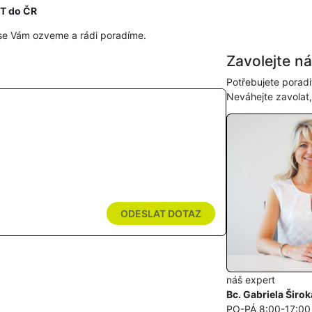
HT do ČR
se Vám ozveme a rádi poradíme.
Zavolejte n
Potřebujete poradi
Neváhejte zavolat
ODESLAT DOTAZ
náš expert
Bc. Gabriela Širok
PO-PÁ 8:00-17:00