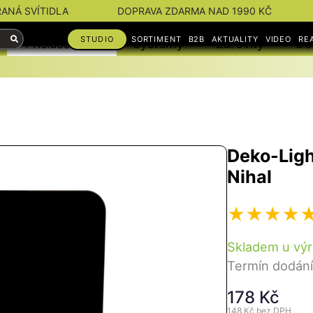
RANÁ SVÍTIDLA
DOPRAVA ZDARMA NAD 1990 KČ
STUDIO
SORTIMENT
B2B
AKTUALITY
VIDEO
RE
Příslušenství
Systémy
Žárovky
Do
Deko-Light
Nihal
Skladem u vý
Termín dodání
178 Kč
148 Kč
bez DPH