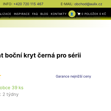
INFO:
+420 720 115 467
E-MAIL:
obchod@aulix.cz
ALIZACE
INSPIRACE
FAQ
BLOG
KONTAKTY
👤
0 POLOŽEK 0 KČ
plňky
Vánoční osvětlení
Vystaveno
Ak
 boční kryt černá pro sérii
Garance nejnižší ceny
robce 39 ks
: 2 týdny