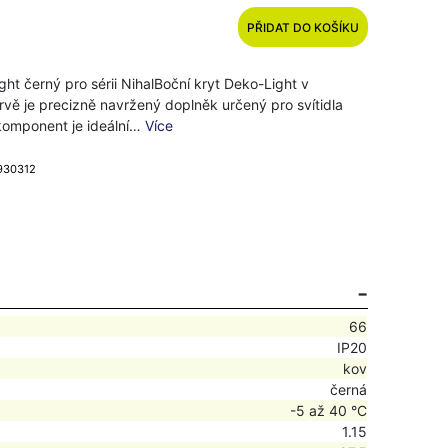
PŘIDAT DO KOŠÍKU
ght černý pro sérii NihalBoční kryt Deko-Light v
rvě je precizně navržený doplněk určený pro svítidla
 komponent je ideální…
Více
 930312
66
IP20
kov
černá
-5 až 40 °C
1.15