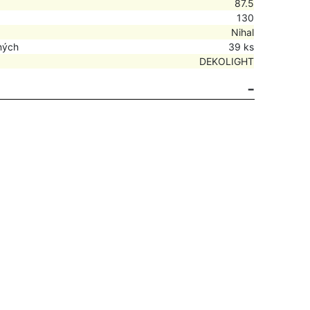
87.5
130
Nihal
ných
39 ks
DEKOLIGHT