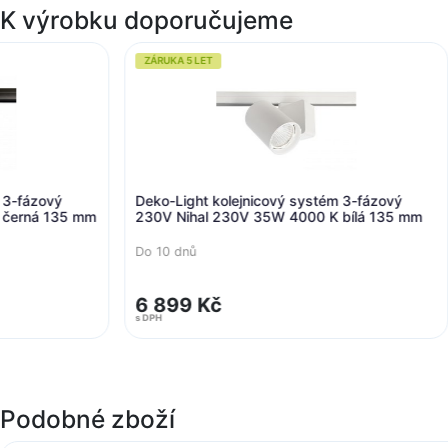
K výrobku doporučujeme
ZÁRUKA 5 LET
ZÁRUKA 5 LET
Deko-Light kolejnicový systém 3-fázový
Deko-Light ko
230V Nihal 230V 35W 4000 K bílá 135 mm
230V Nihal 2
Do 10 dnů
Do 10 dnů
6 899 Kč
6 899 Kč
s DPH
s DPH
Podobné zboží