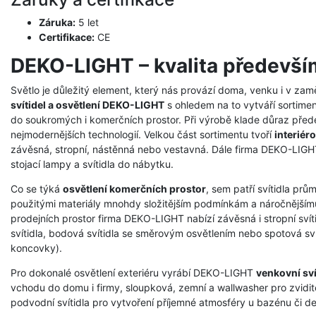
Záruka:
5 let
Certifikace:
CE
DEKO-LIGHT – kvalita předevší
Světlo je důležitý element, který nás provází doma, venku i v zam
svítidel a osvětlení DEKO-LIGHT
s ohledem na to vytváří sortimen
do soukromých i komerčních prostor. Při výrobě klade důraz přede
nejmodernějších technologií. Velkou část sortimentu tvoří
interiéro
závěsná, stropní, nástěnná nebo vestavná. Dále firma DEKO-LIGHT 
stojací lampy a svítidla do nábytku.
Co se týká
osvětlení komerčních prostor
, sem patří svítidla prů
použitými materiály mnohdy složitějším podmínkám a náročnějšímu
prodejních prostor firma DEKO-LIGHT nabízí závěsná i stropní svíti
svítidla, bodová svítidla se směrovým osvětlením nebo spotová svít
koncovky).
Pro dokonalé osvětlení exteriéru vyrábí DEKO-LIGHT
venkovní sví
vchodu do domu i firmy, sloupková, zemní a wallwasher pro zvidit
podvodní svítidla pro vytvoření příjemné atmosféry u bazénu či dek