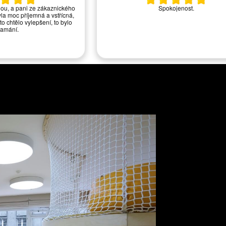
nou, a pani ze zákaznického
Spokojenost.
yla moc příjemná a vstřícná,
to chtělo vylepšení, to bylo
lamání.