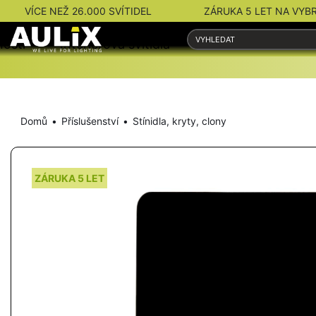
VÍCE NEŽ 26.000 SVÍTIDEL
ZÁRUKA 5 LET NA VYB
nosti
Interiérová svítidla
Venkovní svítidla
Domů
Příslušenství
Stínidla, kryty, clony
ZÁRUKA 5 LET