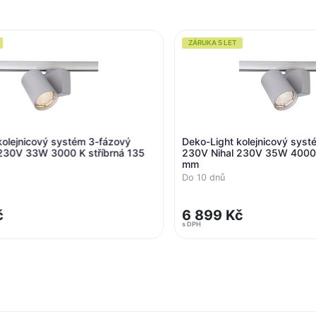
ZÁRUKA 5 LET
 3-fázový
Deko-Light kolejnicový systém 3-fázový
stříbrná 135
230V Nihal 230V 35W 4000 K stříbrná 135
mm
Do 10 dnů
6 899 Kč
s DPH