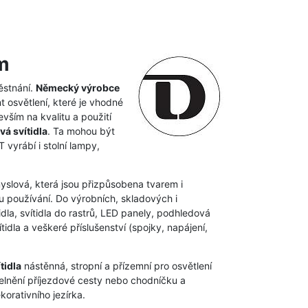
m
ěstnání.
Německý výrobce
t osvětlení, které je vhodné
vším na kvalitu a použití
vá svítidla
. Ta mohou být
vyrábí i stolní lampy,
myslová, která jsou přizpůsobena tvarem i
 používání. Do výrobních, skladových i
dla, svítidla do rastrů, LED panely, podhledová
idla a veškeré příslušenství (spojky, napájení,
tidla
nástěnná, stropní a přízemní pro osvětlení
elnění příjezdové cesty nebo chodníčku a
orativního jezírka.