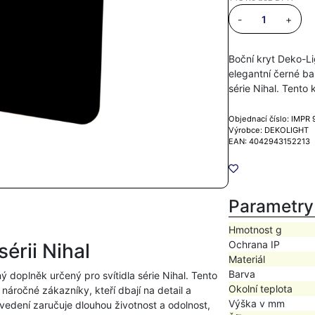
-
+
Boční kryt Deko-Li
elegantní černé ba
série Nihal. Tento
Objednací číslo: IMPR
Výrobce: DEKOLIGHT
EAN: 4042943152213
Parametry
Hmotnost g
Ochrana IP
érii Nihal
Materiál
Barva
ý doplněk určený pro svítidla série Nihal. Tento
Okolní teplota
 náročné zákazníky, kteří dbají na detail a
Výška v mm
ovedení zaručuje dlouhou životnost a odolnost,