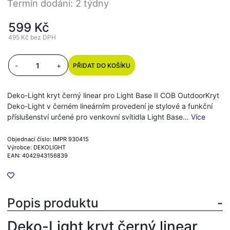
Termín dodání: 2 týdny
599 Kč
495 Kč
bez DPH
-
+
PŘIDAT DO KOŠÍKU
Deko-Light kryt černý linear pro Light Base II COB OutdoorKryt
Deko-Light v černém lineárním provedení je stylové a funkční
příslušenství určené pro venkovní svítidla Light Base…
Více
Objednací číslo: IMPR 930415
Výrobce: DEKOLIGHT
EAN: 4042943156839
Popis produktu
Deko-Light kryt černý linear