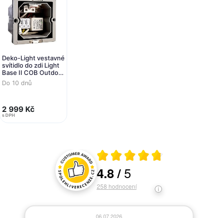
Deko-Light vestavné
svítidlo do zdi Light
Base II COB Outdoor
230V 1,30 W 3000 K
Do 10 dnů
55 lm 96 šedá
2 999 Kč
s DPH
Průměrné hodnocení 4.8 z 5
5
4.8
/
Hodnocení a recenze zákazníků
258
hodnocení
06.07.2026