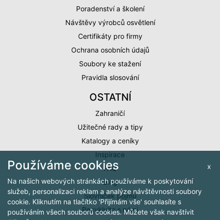
Poradenství a školení
Návštěvy výrobců osvětlení
Certifikáty pro firmy
Ochrana osobních údajů
Soubory ke stažení
Pravidla slosování
OSTATNÍ
Zahraničí
Užitečné rady a tipy
Katalogy a ceníky
Inspirace
Používáme cookies
x
FAQ
Na našich webových stránkách používáme k poskytování
Blog
služeb, personalizaci reklam a analýze návštěvnosti soubory
Slovníček pojmů
cookie. Kliknutím na tlačítko 'Přijímám vše' souhlasíte s
Recyklujte s námi
používáním všech souborů cookies. Můžete však navštívit