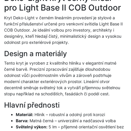
pro Light Base II COB Outdoor
Kryt Deko-Light v černém lineárním provedení je stylové a
funkční příslušenství určené pro venkovní svítidla Light Base II
COB Outdoor. Je ideální volbou pro investory, architekty i
designéry, kteří hledají čistý, minimalistický design a vysokou
odolnost pro exteriérové projekty.
Design a materiály
Tento kryt je vyroben z kvalitního hliníku v elegantní matné
černé barvě. Precizní zpracování zajišťuje dlouhodobou
odolnost vůči povětrnostním vlivům a zároveň podtrhuje
moderní charakter exteriérových prostor. Lineární otvor
decentně směruje světelný tok a vytváří příjemnou světelnou
stopu například na schodištích, fasádách či podél cest.
Hlavní přednosti
Materiál:
Hliník – robustní a odolný proti korozi
Barva:
Matná černá – univerzální a nadčasová volba
Světelný výkon:
5 lm – příjemné orientační osvětlení bez