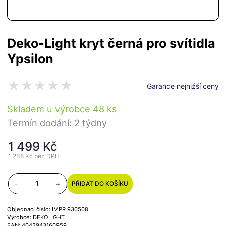
Deko-Light kryt černá pro svítidla
Ypsilon
Garance nejnižší ceny
Skladem u výrobce 48 ks
Termín dodání: 2 týdny
1 499 Kč
1 238 Kč
bez DPH
-
+
PŘIDAT DO KOŠÍKU
Objednací číslo: IMPR 930508
Výrobce: DEKOLIGHT
EAN: 4042943160959