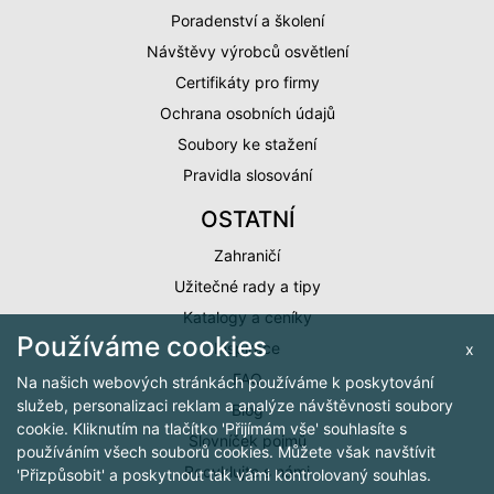
Poradenství a školení
Návštěvy výrobců osvětlení
Certifikáty pro firmy
Ochrana osobních údajů
Soubory ke stažení
Pravidla slosování
OSTATNÍ
Zahraničí
Užitečné rady a tipy
Katalogy a ceníky
Používáme cookies
x
Inspirace
FAQ
Na našich webových stránkách používáme k poskytování
služeb, personalizaci reklam a analýze návštěvnosti soubory
Blog
cookie. Kliknutím na tlačítko 'Přijímám vše' souhlasíte s
Slovníček pojmů
používáním všech souborů cookies. Můžete však navštívit
Recyklujte s námi
'Přizpůsobit' a poskytnout tak vámi kontrolovaný souhlas.