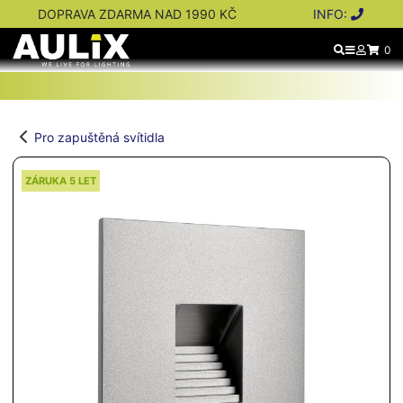
DOPRAVA ZDARMA NAD 1990 KČ
INFO:
0
Pro zapuštěná svítidla
ZÁRUKA 5 LET