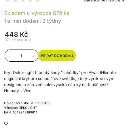
Skladem u výrobce 679 ks
Termín dodání: 2 týdny
448 Kč
371 Kč
bez DPH
-
+
PŘIDAT DO KOŠÍKU
Kryt Deko-Light hranatý šedý “schůdky” pro AlwaidHledáte
originální kryt pro schodišťové svítidlo, který vynikne svým
designem a zároveň splní vysoká nároky na funkčnost?
Hranatý…
Více
Objednací číslo: IMPR 930486
Výrobce: DEKOLIGHT
EAN: 4042943160614