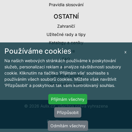
Pravidla slosování
OSTATNÍ
Zahraničí
Užitečné rady a tipy
Katalogy a ceníky
Používáme cookies
Inspirace
x
FAQ
Na našich webových stránkách používáme k poskytování
služeb, personalizaci reklam a analýze návštěvnosti soubory
Blog
cookie. Kliknutím na tlačítko 'Přijímám vše' souhlasíte s
Slovníček pojmů
používáním všech souborů cookies. Můžete však navštívit
Recyklujte s námi
'Přizpůsobit' a poskytnout tak vámi kontrolovaný souhlas.
Přijímám všechny
© 2026 Aulix.cz, všechna práva vyhrazena
Přizpůsobit
Cookies
FlexiShop by
arit.cz
Odmítám všechny