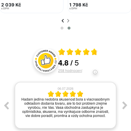
2 039 Kč
1 798 Kč
s DPH
s DPH
Průměrné hodnocení 4.8 z 5
5
4.8
/
Hodnocení a recenze zákazníků
258
hodnocení
06.07.2026
í.
Hadam jedina nedobra skusenost bola s viacnasobnym
odkladom dodania tovaru, ale to bol problem zrejme
vyrobcu, nie Vas. Vasa obchodna zastupkyna je
optimisticka, skusena, ma vynikajuce odborne znalosti,
vie dobre poradit, promtna a vzdy ochotna pomoct.