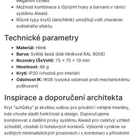
elegantní vzhled.
Možnost kombinace s různými tvary a barvami v rámci
systému Alwaid.
Různé typy krytů (sklo/hliník) umožňují volit charakter
světelného efektu.
Technické parametry
Materiál:
Hliník
Barva:
Světlá šedá (bílé hliníkové RAL 9006)
Rozměry (ŠxVxH):
75 × 75 × 19 mm
Hmotnost:
48 g
Krytí:
IP20 (vhodné pro interiér)
Odolnost IK:
IK08 (vysoká odolnost proti mechanickému
poškození)
Inspirace a doporučení architekta
Kryt “schůdky” je skvělou volbou pro privátní i veřejné interiéry,
kde chcete sladit funkčnost a design. Doporučujeme
kombinovat s dalšími prvky systému Alwaid pro celistvý vzhled
schodišť, chodeb či hotelových koridorů. Výborně vynikne ve
světlých minimalistických prostorech i v kombinaci s přírodními