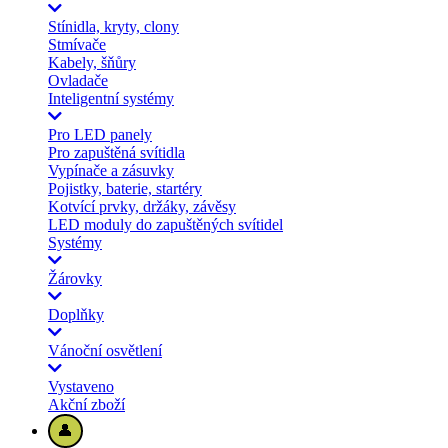
Stínidla, kryty, clony
Stmívače
Kabely, šňůry
Ovladače
Inteligentní systémy
Pro LED panely
Pro zapuštěná svítidla
Vypínače a zásuvky
Pojistky, baterie, startéry
Kotvící prvky, držáky, závěsy
LED moduly do zapuštěných svítidel
Systémy
Žárovky
Doplňky
Vánoční osvětlení
Vystaveno
Akční zboží
👤