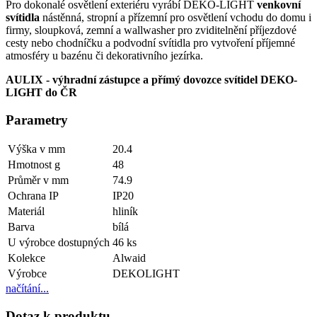
Pro dokonalé osvětlení exteriéru vyrábí DEKO-LIGHT
venkovní
svítidla
nástěnná, stropní a přízemní pro osvětlení vchodu do domu i
firmy, sloupková, zemní a wallwasher pro zviditelnění příjezdové
cesty nebo chodníčku a podvodní svítidla pro vytvoření příjemné
atmosféry u bazénu či dekorativního jezírka.
AULIX - výhradní zástupce a přímý dovozce svítidel DEKO-
LIGHT do ČR
Parametry
Výška v mm
20.4
Hmotnost g
48
Průměr v mm
74.9
Ochrana IP
IP20
Materiál
hliník
Barva
bílá
U výrobce dostupných
46 ks
Kolekce
Alwaid
Výrobce
DEKOLIGHT
načítání...
Dotaz k produktu