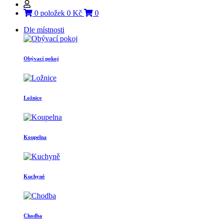
0 položek 0 Kč
0
Dle místnosti
Obývací pokoj
Ložnice
Koupelna
Kuchyně
Chodba