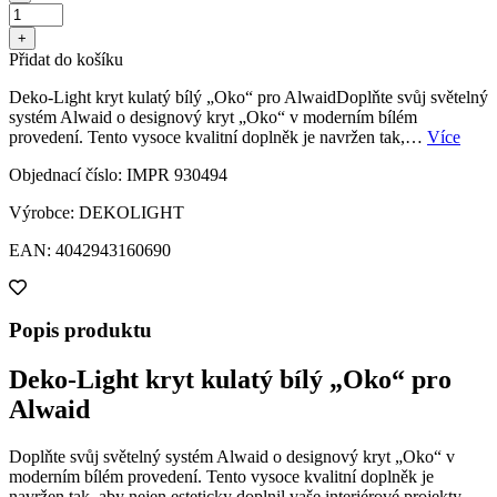
+
Přidat do košíku
Deko-Light kryt kulatý bílý „Oko“ pro AlwaidDoplňte svůj světelný
systém Alwaid o designový kryt „Oko“ v moderním bílém
provedení. Tento vysoce kvalitní doplněk je navržen tak,…
Více
Objednací číslo: IMPR 930494
Výrobce: DEKOLIGHT
EAN: 4042943160690
Popis produktu
Deko-Light kryt kulatý bílý „Oko“ pro
Alwaid
Doplňte svůj světelný systém Alwaid o designový kryt „Oko“ v
moderním bílém provedení. Tento vysoce kvalitní doplněk je
navržen tak, aby nejen esteticky doplnil vaše interiérové projekty,