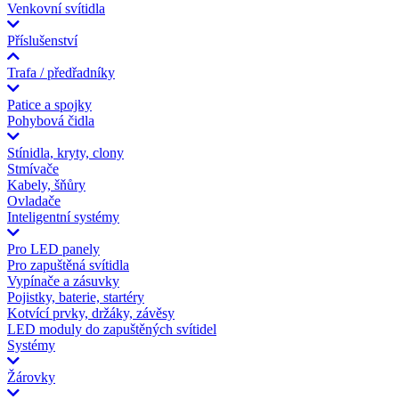
Venkovní svítidla
Příslušenství
Trafa / předřadníky
Patice a spojky
Pohybová čidla
Stínidla, kryty, clony
Stmívače
Kabely, šňůry
Ovladače
Inteligentní systémy
Pro LED panely
Pro zapuštěná svítidla
Vypínače a zásuvky
Pojistky, baterie, startéry
Kotvící prvky, držáky, závěsy
LED moduly do zapuštěných svítidel
Systémy
Žárovky