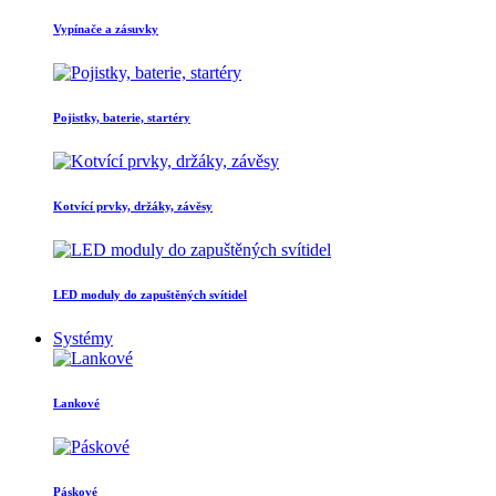
Vypínače a zásuvky
Pojistky, baterie, startéry
Kotvící prvky, držáky, závěsy
LED moduly do zapuštěných svítidel
Systémy
Lankové
Páskové