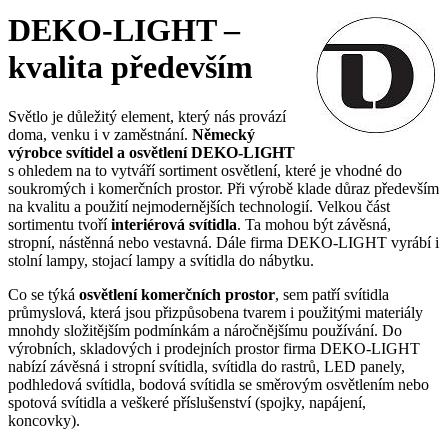
DEKO-LIGHT –
kvalita především
Světlo je důležitý element, který nás provází
doma, venku i v zaměstnání.
Německý
výrobce svítidel a osvětlení DEKO-LIGHT
s ohledem na to vytváří sortiment osvětlení, které je vhodné do
soukromých i komerčních prostor. Při výrobě klade důraz především
na kvalitu a použití nejmodernějších technologií. Velkou část
sortimentu tvoří
interiérová svítidla
. Ta mohou být závěsná,
stropní, nástěnná nebo vestavná. Dále firma DEKO-LIGHT vyrábí i
stolní lampy, stojací lampy a svítidla do nábytku.
Co se týká
osvětlení komerčních prostor
, sem patří svítidla
průmyslová, která jsou přizpůsobena tvarem i použitými materiály
mnohdy složitějším podmínkám a náročnějšímu používání. Do
výrobních, skladových i prodejních prostor firma DEKO-LIGHT
nabízí závěsná i stropní svítidla, svítidla do rastrů, LED panely,
podhledová svítidla, bodová svítidla se směrovým osvětlením nebo
spotová svítidla a veškeré příslušenství (spojky, napájení,
koncovky).