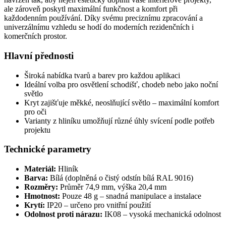
ale zároveň poskytl maximální funkčnost a komfort při
každodenním používání. Díky svému preciznímu zpracování a
univerzálnímu vzhledu se hodí do moderních rezidenčních i
komerčních prostor.
Hlavní přednosti
Široká nabídka tvarů a barev pro každou aplikaci
Ideální volba pro osvětlení schodišť, chodeb nebo jako noční
světlo
Kryt zajišťuje měkké, neoslňující světlo – maximální komfort
pro oči
Varianty z hliníku umožňují různé úhly svícení podle potřeb
projektu
Technické parametry
Materiál:
Hliník
Barva:
Bílá (doplněná o čistý odstín bílá RAL 9016)
Rozměry:
Průměr 74,9 mm, výška 20,4 mm
Hmotnost:
Pouze 48 g – snadná manipulace a instalace
Krytí:
IP20 – určeno pro vnitřní použití
Odolnost proti nárazu:
IK08 – vysoká mechanická odolnost