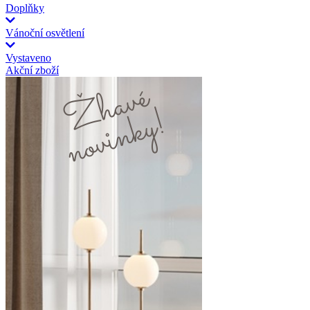
Doplňky
Vánoční osvětlení
Vystaveno
Akční zboží