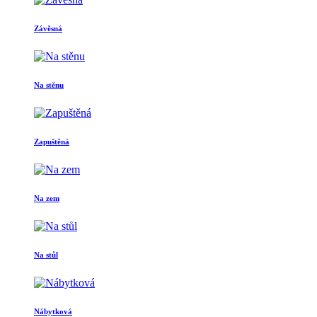
Závěsná
Na stěnu
Zapuštěná
Na zem
Na stůl
Nábytková