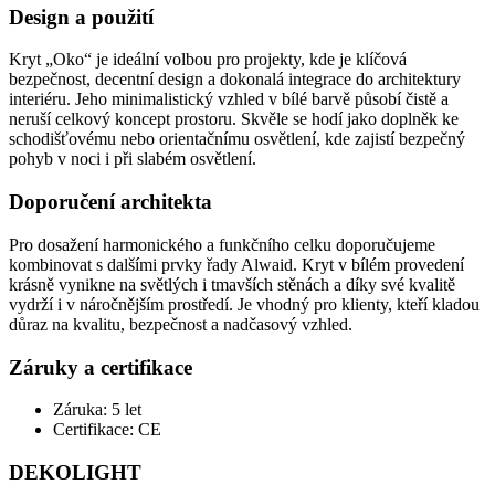
Design a použití
Kryt „Oko“ je ideální volbou pro projekty, kde je klíčová
bezpečnost, decentní design a dokonalá integrace do architektury
interiéru. Jeho minimalistický vzhled v bílé barvě působí čistě a
neruší celkový koncept prostoru. Skvěle se hodí jako doplněk ke
schodišťovému nebo orientačnímu osvětlení, kde zajistí bezpečný
pohyb v noci i při slabém osvětlení.
Doporučení architekta
Pro dosažení harmonického a funkčního celku doporučujeme
kombinovat s dalšími prvky řady Alwaid. Kryt v bílém provedení
krásně vynikne na světlých i tmavších stěnách a díky své kvalitě
vydrží i v náročnějším prostředí. Je vhodný pro klienty, kteří kladou
důraz na kvalitu, bezpečnost a nadčasový vzhled.
Záruky a certifikace
Záruka: 5 let
Certifikace: CE
DEKOLIGHT