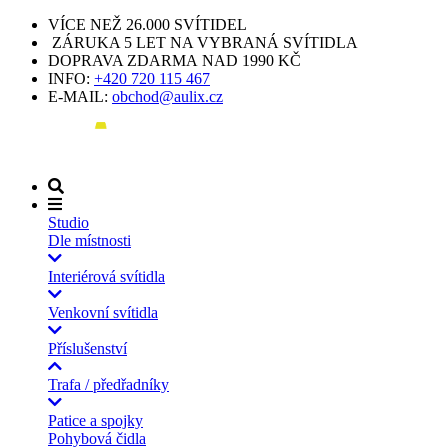
VÍCE NEŽ 26.000 SVÍTIDEL
ZÁRUKA 5 LET NA VYBRANÁ SVÍTIDLA
DOPRAVA ZDARMA NAD 1990 KČ
INFO:
+420 720 115 467
E-MAIL:
obchod@aulix.cz
Studio
Dle místnosti
Interiérová svítidla
Venkovní svítidla
Příslušenství
Trafa / předřadníky
Patice a spojky
Pohybová čidla