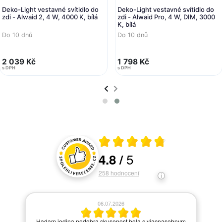
Deko-Light vestavné svítidlo do
Deko-Light vestavné svítidlo do
zdi - Alwaid 2, 4 W, 4000 K, bílá
zdi - Alwaid Pro, 4 W, DIM, 3000
K, bílá
Do 10 dnů
Do 10 dnů
2 039 Kč
1 798 Kč
s DPH
s DPH
Průměrné hodnocení 4.8 z 5
5
4.8
/
Hodnocení a recenze zákazníků
258
hodnocení
06.07.2026
í.
Hadam jedina nedobra skusenost bola s viacnasobnym