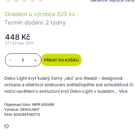
Skladem u výrobce 525 ks
Termín dodání: 2 týdny
448 Kč
371 Kč
bez DPH
-
+
PŘIDAT DO KOŠÍKU
Deko-Light kryt kulatý černý „oko“ pro Alwaid – designová
ochrana a efektivní směrování světlaDoplňte své schodišťové či
noční osvětlení o exkluzivní kryt Deko-Light v kulatém…
Více
Objednací číslo: IMPR 930496
Výrobce: DEKOLIGHT
EAN: 4042943160713