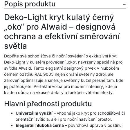
Popis produktu
Deko-Light kryt kulatý černý
„oko“ pro Alwaid – designová
ochrana a efektivní směrování
světla
Doplňte své schodišťové či noční osvětlení o exkluzivní kryt
Deko-Light v kulatém provedení „oko“, navržený speciálně pro
svítidla Alwaid. Tento elegantní designový prvek v hlubokém
černém odstínu RAL 9005 nejen chrání světelný zdroj, ale
zároveň optimalizuje a směruje světelný kužel přesně tam, kde
jej potřebujete. Perfektní volba pro moderní interiéry, kde je
kladen důraz na vkusné detaily a funkční světelné efekty.
Hlavní přednosti produktu
Univerzální využití
– vhodné jako kryt pro schodišťová či
orientační svítidla, ale i pro noční nasvícení prostor.
Elegantní hluboká černá
– povrchová úprava v odstínu