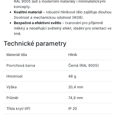
RAL 9005 ladí s moderními materiály i minimalistickými
koncepty.
Kvalitní materiál
– robustní hliníkové tělo zajišťuje dlouhou
životnost a mechanickou odolnost (IK08).
Bezpečné a efektivní světlo
– tvarování pro příjemně
měkký a neoslňující světelný efekt, ideální pro orientaci ve
tmě.
Technické parametry
Materiál těla
Hliník
Povrchová barva
Černá (RAL 9005)
Hmotnost
48 g
Výška
20,4 mm
Průměr
74,9 mm
Třída krytí (IP)
IP 20