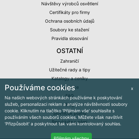
Návštěvy výrobců osvětlení
Certifikáty pro firmy
Ochrana osobních údajů
Soubory ke stažení
Pravidla slosování
OSTATNÍ
Zahraničí
Užitečné rady a tipy
Katalogy a ceníky
Používáme cookies
Inspirace
x
FAQ
Na našich webových stránkách používáme k poskytování
služeb, personalizaci reklam a analýze návštěvnosti soubory
Blog
cookie. Kliknutím na tlačítko 'Přijímám vše' souhlasíte s
Slovníček pojmů
používáním všech souborů cookies. Můžete však navštívit
Recyklujte s námi
'Přizpůsobit' a poskytnout tak vámi kontrolovaný souhlas.
Přijímám všechny