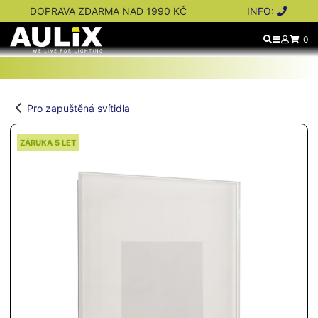
DOPRAVA ZDARMA NAD 1990 KČ
INFO:
0
Pro zapuštěná svítidla
ZÁRUKA 5 LET