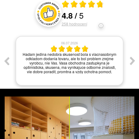
Průměrné hodnocení 4.8 z 5
5
4.8
/
Hodnocení a recenze zákazníků
258
hodnocení
06.07.2026
í.
Hadam jedina nedobra skusenost bola s viacnasobnym
odkladom dodania tovaru, ale to bol problem zrejme
vyrobcu, nie Vas. Vasa obchodna zastupkyna je
optimisticka, skusena, ma vynikajuce odborne znalosti,
vie dobre poradit, promtna a vzdy ochotna pomoct.