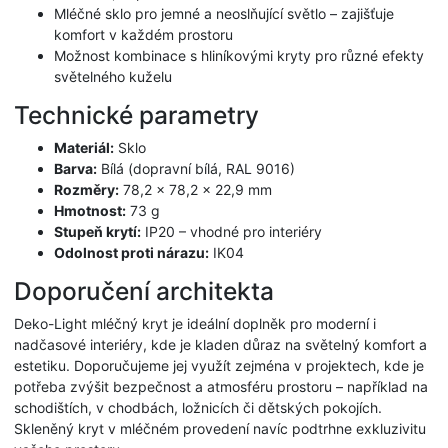
Mléčné sklo pro jemné a neoslňující světlo – zajišťuje
komfort v každém prostoru
Možnost kombinace s hliníkovými kryty pro různé efekty
světelného kuželu
Technické parametry
Materiál:
Sklo
Barva:
Bílá (dopravní bílá, RAL 9016)
Rozměry:
78,2 × 78,2 × 22,9 mm
Hmotnost:
73 g
Stupeň krytí:
IP20 – vhodné pro interiéry
Odolnost proti nárazu:
IK04
Doporučení architekta
Deko-Light mléčný kryt je ideální doplněk pro moderní i
nadčasové interiéry, kde je kladen důraz na světelný komfort a
estetiku. Doporučujeme jej využít zejména v projektech, kde je
potřeba zvýšit bezpečnost a atmosféru prostoru – například na
schodištích, v chodbách, ložnicích či dětských pokojích.
Skleněný kryt v mléčném provedení navíc podtrhne exkluzivitu