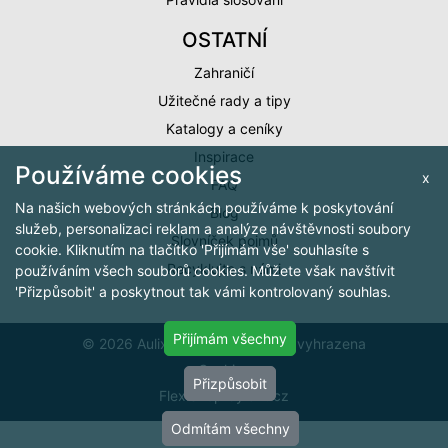
OSTATNÍ
Zahraničí
Užitečné rady a tipy
Katalogy a ceníky
Inspirace
Používáme cookies
x
FAQ
Na našich webových stránkách používáme k poskytování
Blog
služeb, personalizaci reklam a analýze návštěvnosti soubory
Slovníček pojmů
cookie. Kliknutím na tlačítko 'Přijímám vše' souhlasíte s
Recyklujte s námi
používáním všech souborů cookies. Můžete však navštívit
'Přizpůsobit' a poskytnout tak vámi kontrolovaný souhlas.
Přijímám všechny
© 2026 Aulix.cz, všechna práva vyhrazena
Cookies
Přizpůsobit
FlexiShop by
arit.cz
Odmítám všechny