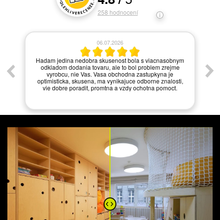
258
hodnocení
06.07.2026
í.
Hadam jedina nedobra skusenost bola s viacnasobnym
odkladom dodania tovaru, ale to bol problem zrejme
vyrobcu, nie Vas. Vasa obchodna zastupkyna je
optimisticka, skusena, ma vynikajuce odborne znalosti,
vie dobre poradit, promtna a vzdy ochotna pomoct.