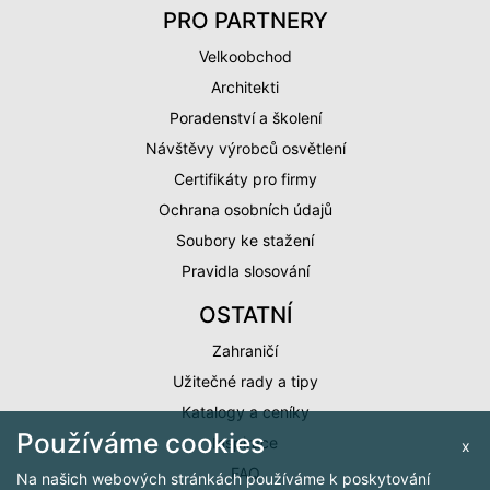
PRO PARTNERY
Velkoobchod
Architekti
Poradenství a školení
Návštěvy výrobců osvětlení
Certifikáty pro firmy
Ochrana osobních údajů
Soubory ke stažení
Pravidla slosování
OSTATNÍ
Zahraničí
Užitečné rady a tipy
Katalogy a ceníky
Používáme cookies
Inspirace
x
FAQ
Na našich webových stránkách používáme k poskytování