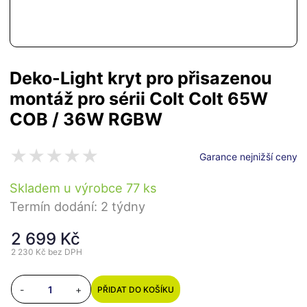
Deko-Light kryt pro přisazenou
montáž pro sérii Colt Colt 65W
COB / 36W RGBW
Garance nejnižší ceny
Skladem u výrobce 77 ks
Termín dodání: 2 týdny
2 699 Kč
2 230 Kč
bez DPH
-
+
PŘIDAT DO KOŠÍKU