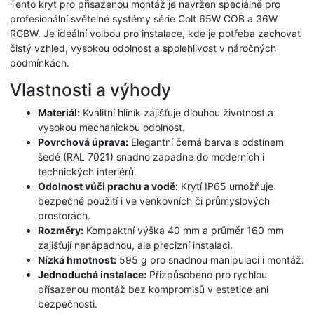
Tento kryt pro přisazenou montáž je navržen speciálně pro
profesionální světelné systémy série Colt 65W COB a 36W
RGBW. Je ideální volbou pro instalace, kde je potřeba zachovat
čistý vzhled, vysokou odolnost a spolehlivost v náročných
podmínkách.
Vlastnosti a výhody
Materiál:
Kvalitní hliník zajišťuje dlouhou životnost a
vysokou mechanickou odolnost.
Povrchová úprava:
Elegantní černá barva s odstínem
šedé (RAL 7021) snadno zapadne do moderních i
technických interiérů.
Odolnost vůči prachu a vodě:
Krytí IP65 umožňuje
bezpečné použití i ve venkovních či průmyslových
prostorách.
Rozměry:
Kompaktní výška 40 mm a průměr 160 mm
zajišťují nenápadnou, ale precizní instalaci.
Nízká hmotnost:
595 g pro snadnou manipulaci i montáž.
Jednoduchá instalace:
Přizpůsobeno pro rychlou
přisazenou montáž bez kompromisů v estetice ani
bezpečnosti.