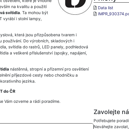
t osvětlení, které je vhodné
vším na kvalitu a použití
Data list
vá svítidla
. Ta mohou být
IMPR_930374.p
vyrábí i stolní lampy,
myslová, která jsou přizpůsobena tvarem i
 používání. Do výrobních, skladových i
dla, svítidla do rastrů, LED panely, podhledová
idla a veškeré příslušenství (spojky, napájení,
tidla
nástěnná, stropní a přízemní pro osvětlení
elnění příjezdové cesty nebo chodníčku a
orativního jezírka.
HT do ČR
se Vám ozveme a rádi poradíme.
Zavolejte n
Potřebujete poradi
Neváhejte zavolat