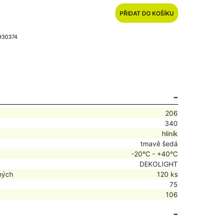
PŘIDAT DO KOŠÍKU
 930374
206
340
hliník
tmavě šedá
-20°C - +40°C
DEKOLIGHT
ných
120 ks
75
106