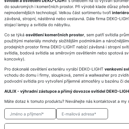
svítidel a osvětlení DEKO-LIGHT
s ohledem na to vytváří sortimen
do soukromých i komerčních prostor. Při výrobě klade důraz přede
nejmodernějších technologií. Velkou část sortimentu tvoří
interiéro
závěsná, stropní, nástěnná nebo vestavná. Dále firma DEKO-LIGHT 
stojací lampy a svítidla do nábytku.
Co se týká
osvětlení komerčních prostor
, sem patří svítidla prů
použitými materiály mnohdy složitějším podmínkám a náročnějšímu
prodejních prostor firma DEKO-LIGHT nabízí závěsná i stropní svíti
svítidla, bodová svítidla se směrovým osvětlením nebo spotová svít
koncovky).
Pro dokonalé osvětlení exteriéru vyrábí DEKO-LIGHT
venkovní sví
vchodu do domu i firmy, sloupková, zemní a wallwasher pro zvidit
podvodní svítidla pro vytvoření příjemné atmosféry u bazénu či dek
AULIX - výhradní zástupce a přímý dovozce svítidel DEKO-LIG
Máte dotaz k tomuto produktu? Neváhejte nás kontaktovat a my 