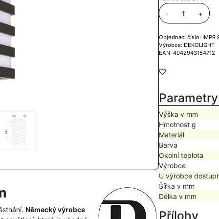
-
+
Objednací číslo: IMPR
Výrobce: DEKOLIGHT
EAN: 4042943154712
Parametry
Výška v mm
Hmotnost g
Materiál
Barva
Okolní teplota
Výrobce
U výrobce dostup
Šířka v mm
m
Délka v mm
ěstnání.
Německý výrobce
Přílohy