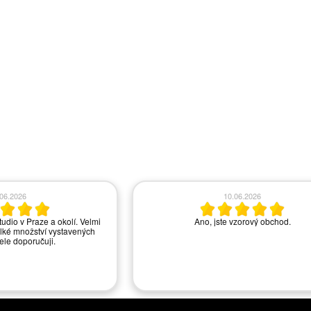
.06.2026
10.06.2026
tudio v Praze a okolí. Velmi
Ano, jste vzorový obchod.
lké množství vystavených
řele doporučuji.