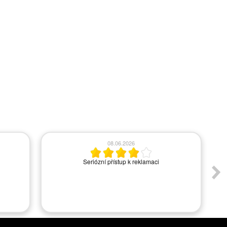
08.06.2026
Seriózní přístup k reklamaci
A
s