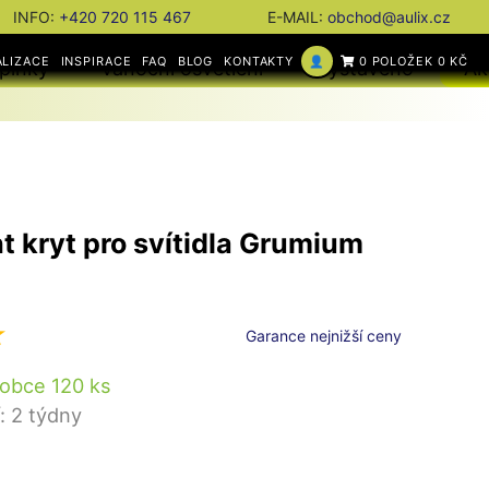
INFO:
+420 720 115 467
E-MAIL:
obchod@aulix.cz
ALIZACE
INSPIRACE
FAQ
BLOG
KONTAKTY
👤
0 POLOŽEK 0 KČ
plňky
Vánoční osvětlení
Vystaveno
Ak
t kryt pro svítidla Grumium
I
Garance nejnižší ceny
obce 120 ks
: 2 týdny