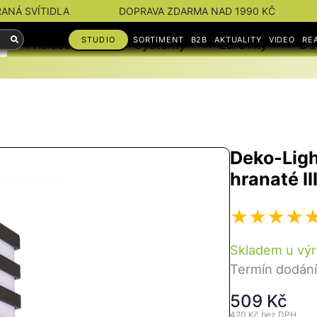
RANÁ SVÍTIDLA
DOPRAVA ZDARMA NAD 1990 KČ
STUDIO
SORTIMENT
B2B
AKTUALITY
VIDEO
RE
Příslušenství
Systémy
Žárovky
Do
Deko-Ligh
hranaté II
Skladem u výr
Termín dodání
509 Kč
420 Kč
bez DPH