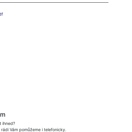
df
ám
t ihned?
, rádi Vám pomůžeme i telefonicky.