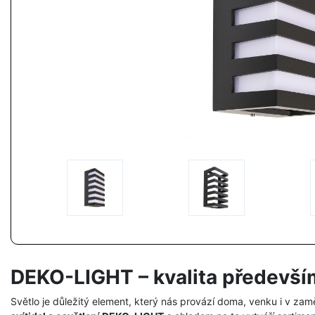
DEKO-LIGHT – kvalita předevší
Světlo je důležitý element, který nás provází doma, venku i v zam