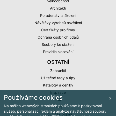
Velkoobchod
Architekti
Poradenství a školení
Návštěvy výrobců osvětlení
Certifikáty pro firmy
Ochrana osobních údajů
Soubory ke stažení
Pravidla slosování
OSTATNÍ
Zahraničí
Užitečné rady a tipy
Katalogy a ceníky
Inspirace
Používáme cookies
x
FAQ
Na našich webových stránkách používáme k poskytování
Blog
služeb, personalizaci reklam a analýze návštěvnosti soubory
Slovníček pojmů