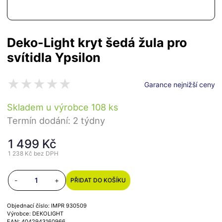
Deko-Light kryt šedá žula pro
svítidla Ypsilon
Garance nejnižší ceny
Skladem u výrobce 108 ks
Termín dodání: 2 týdny
1 499 Kč
1 238 Kč
bez DPH
-
+
PŘIDAT DO KOŠÍKU
Objednací číslo: IMPR 930509
Výrobce: DEKOLIGHT
EAN: 4042943160966