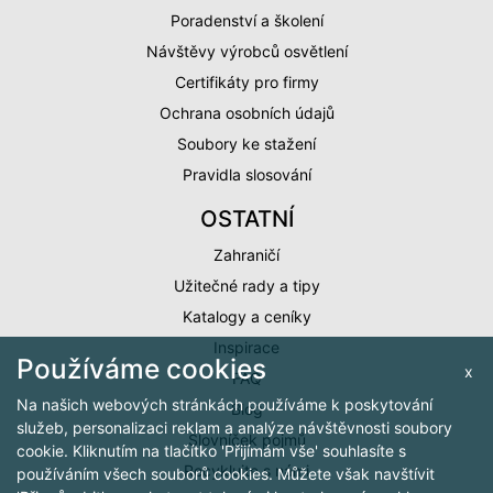
Poradenství a školení
Návštěvy výrobců osvětlení
Certifikáty pro firmy
Ochrana osobních údajů
Soubory ke stažení
Pravidla slosování
OSTATNÍ
Zahraničí
Užitečné rady a tipy
Katalogy a ceníky
Inspirace
Používáme cookies
x
FAQ
Na našich webových stránkách používáme k poskytování
Blog
služeb, personalizaci reklam a analýze návštěvnosti soubory
Slovníček pojmů
cookie. Kliknutím na tlačítko 'Přijímám vše' souhlasíte s
Recyklujte s námi
používáním všech souborů cookies. Můžete však navštívit