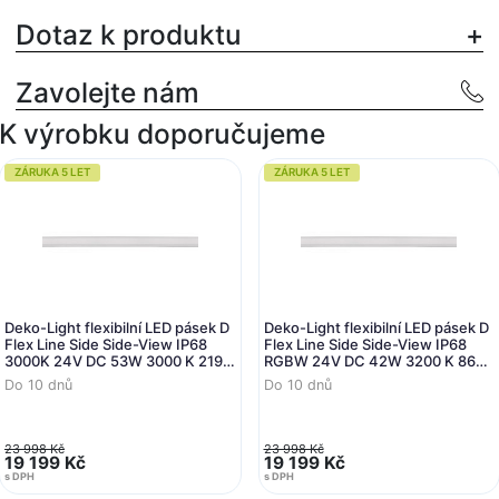
Dotaz k produktu
Zavolejte nám
K výrobku doporučujeme
ZÁRUKA 5 LET
ZÁRUKA 5 LET
Deko-Light flexibilní LED pásek D
Deko-Light flexibilní LED pásek D
Flex Line Side Side-View IP68
Flex Line Side Side-View IP68
3000K 24V DC 53W 3000 K 2195
RGBW 24V DC 42W 3200 K 860
lm 5000
lm 5000
Do 10 dnů
Do 10 dnů
23 998 Kč
23 998 Kč
19 199 Kč
19 199 Kč
s DPH
s DPH