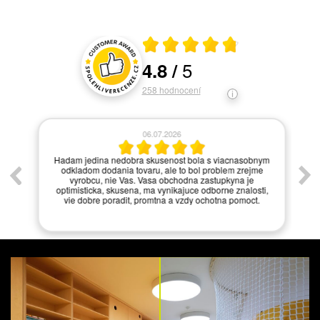
Průměrné hodnocení 4.8 z 5
5
4.8
/
Hodnocení a recenze zákazníků
258
hodnocení
06.07.2026
í.
Hadam jedina nedobra skusenost bola s viacnasobnym
odkladom dodania tovaru, ale to bol problem zrejme
vyrobcu, nie Vas. Vasa obchodna zastupkyna je
optimisticka, skusena, ma vynikajuce odborne znalosti,
vie dobre poradit, promtna a vzdy ochotna pomoct.