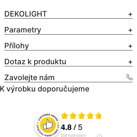
DEKOLIGHT
Parametry
Přílohy
Dotaz k produktu
Zavolejte nám
K výrobku doporučujeme
Průměrné hodnocení 4.8 z 5
5
4.8
/
Hodnocení a recenze zákazníků
258
hodnocení