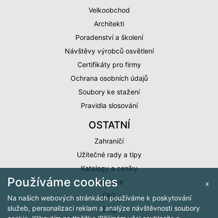
Velkoobchod
Architekti
Poradenství a školení
Návštěvy výrobců osvětlení
Certifikáty pro firmy
Ochrana osobních údajů
Soubory ke stažení
Pravidla slosování
OSTATNÍ
Zahraničí
Užitečné rady a tipy
Katalogy a ceníky
Používáme cookies
Inspirace
x
FAQ
Na našich webových stránkách používáme k poskytování
služeb, personalizaci reklam a analýze návštěvnosti soubory
Blog