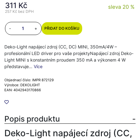
311 Kč
sleva 20 %
257 Kč
bez DPH
-
+
PŘIDAT DO KOŠÍKU
Deko-Light napájecí zdroj (CC, DC) MINI, 350mA/4W –
profesionální LED driver pro vaše projektyNapájecí zdroj Deko-
Light MINI s konstantním proudem 350 mA a výkonem 4 W
představuje…
Více
Objednací číslo: IMPR 872129
Výrobce: DEKOLIGHT
EAN: 4042943170866
Popis produktu
Deko-Light napájecí zdroj (CC,