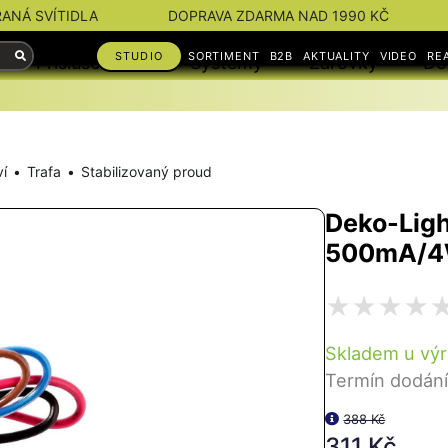
RANÁ SVÍTIDLA
DOPRAVA ZDARMA NAD 1990 KČ
STUDIO
SORTIMENT
B2B
AKTUALITY
VIDEO
RE
Příslušenství
Systémy
Žárovky
Do
ví
Trafa
Stabilizovaný proud
Deko-Ligh
500mA/
Skladem u vý
Termín dodání
388 Kč
311 Kč