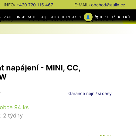
INFO:
+420 720 115 467
E-MAIL:
obchod@aulix.cz
ALIZACE
INSPIRACE
FAQ
BLOG
KONTAKTY
👤
0 POLOŽEK 0 KČ
plňky
Vánoční osvětlení
Vystaveno
Ak
t napájení - MINI, CC,
4W
Garance nejnižší ceny
robce 94 ks
: 2 týdny