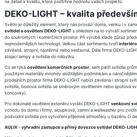
na detail a kvalitu, která podtrhne hodnotu vašich projektů.
DEKO-LIGHT – kvalita předevší
Světlo je důležitý element, který nás provází doma, venku i v zam
svítidel a osvětlení DEKO-LIGHT
s ohledem na to vytváří sortimen
do soukromých i komerčních prostor. Při výrobě klade důraz přede
nejmodernějších technologií. Velkou část sortimentu tvoří
interiéro
závěsná, stropní, nástěnná nebo vestavná. Dále firma DEKO-LIGHT 
stojací lampy a svítidla do nábytku.
Co se týká
osvětlení komerčních prostor
, sem patří svítidla prů
použitými materiály mnohdy složitějším podmínkám a náročnějšímu
prodejních prostor firma DEKO-LIGHT nabízí závěsná i stropní svíti
svítidla, bodová svítidla se směrovým osvětlením nebo spotová svít
koncovky).
Pro dokonalé osvětlení exteriéru vyrábí DEKO-LIGHT
venkovní sví
vchodu do domu i firmy, sloupková, zemní a wallwasher pro zvidit
podvodní svítidla pro vytvoření příjemné atmosféry u bazénu či dek
AULIX - výhradní zástupce a přímý dovozce svítidel DEKO-LIG