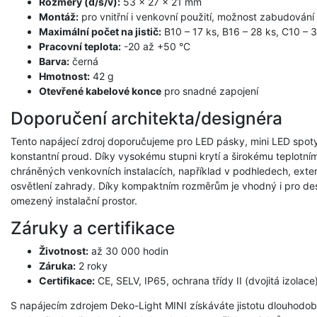
Rozměry (d/š/v):
53 × 27 × 21 mm
Montáž:
pro vnitřní i venkovní použití, možnost zabudován
Maximální počet na jistič:
B10 – 17 ks, B16 – 28 ks, C10 – 3
Pracovní teplota:
-20 až +50 °C
Barva:
černá
Hmotnost:
42 g
Otevřené kabelové konce
pro snadné zapojení
Doporučení architekta/designéra
Tento napájecí zdroj doporučujeme pro LED pásky, mini LED spoty 
konstantní proud. Díky vysokému stupni krytí a širokému teplotnímu 
chráněných venkovních instalacích, například v podhledech, exteri
osvětlení zahrady. Díky kompaktním rozměrům je vhodný i pro des
omezený instalační prostor.
Záruky a certifikace
Životnost:
až 30 000 hodin
Záruka:
2 roky
Certifikace:
CE, SELV, IP65, ochrana třídy II (dvojitá izolace
S napájecím zdrojem Deko-Light MINI získáváte jistotu dlouhodo