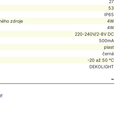
27
53
IP65
ného zdroje
4W
4W
220-240V/2-8V DC
500mA
plast
černá
-20 až 50 °C
DEKOLIGHT
df