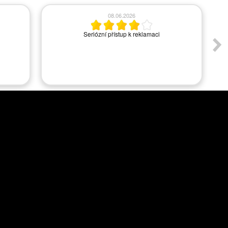
08.06.2026
Seriózní přístup k reklamaci
A
s