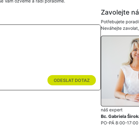
se Vám ozveme a rádi poradíme.
Zavolejte n
Potřebujete poradi
Neváhejte zavolat
ODESLAT DOTAZ
náš expert
Bc. Gabriela Širok
PO-PÁ 8:00-17:00