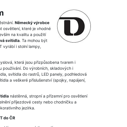
m
ěstnání.
Německý výrobce
t osvětlení, které je vhodné
vším na kvalitu a použití
vá svítidla
. Ta mohou být
vyrábí i stolní lampy,
myslová, která jsou přizpůsobena tvarem i
 používání. Do výrobních, skladových i
dla, svítidla do rastrů, LED panely, podhledová
idla a veškeré příslušenství (spojky, napájení,
tidla
nástěnná, stropní a přízemní pro osvětlení
elnění příjezdové cesty nebo chodníčku a
orativního jezírka.
HT do ČR