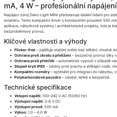
mA, 4 W – profesionální napájení
Napájecí zdroj Deko-Light MINI představuje ideální řešení pro stabi
exteriéru. Tento kompaktní driver s konstantním proudem 500 m
aplikace, nábytkové systémy i architektonické projekty, kde je kl
bezproblémový provoz.
Klíčové vlastnosti a výhody
Flicker-free
– zajišťuje stabilní světlo bez blikání, vhodné do
Ochrana proti zkratu a přetížení
– bezpečný provoz díky 
Ochrana proti přehřátí
– automatické vypnutí v případě na
Stupeň krytí IP65
– odolný proti prachu a stříkající vodě, v
Kompaktní rozměry
– optimální pro integraci do nábytku, v
Polykarbonátové pouzdro
– odolné, lehké a bezpečné.
Technické specifikace
Vstupní napětí:
100–240 V AC (50/60 Hz)
Výstupní napětí:
2–8 V DC
Výstupní proud:
500 mA
Výkon:
1,0 – 4,0 W