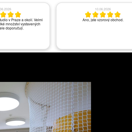
.06.2026
10.06.2026
tudio v Praze a okolí. Velmi
Ano, jste vzorový obchod.
lké množství vystavených
řele doporučuji.