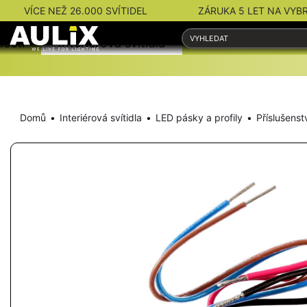
VÍCE NEŽ 26.000 SVÍTIDEL
ZÁRUKA 5 LET NA VYB
nosti
Interiérová svítidla
Venkovní svítidla
Domů
Interiérová svítidla
LED pásky a profily
Příslušenst