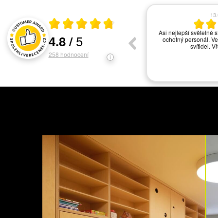
17.06.2026
13
Průměrné hodnocení 4.8 z 5
vše ok
Asi nejlepší světelné s
5
4.8
/
ochotný personál. Ve
Hodnocení a recenze zákazníků
svítidel. V
258
hodnocení