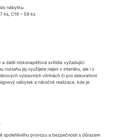
í do nábytku
7 ks, C16 – 59 ks
a další nízkonapěťová svítidla vyžadující
rozsahu jej využijete nejen v interiéru, ale i v
érových výstavních vitrínách či pro dekorativní
ignový nábytek a náročné realizace, kde je
)
bě spolehlivého provozu a bezpečnosti s důrazem