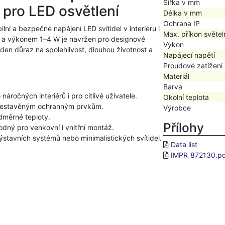
Šířka v mm
 pro LED osvětlení
Délka v mm
Ochrana IP
lní a bezpečné napájení LED svítidel v interiéru i
Max. příkon světel
A a výkonem 1–4 W je navržen pro designové
Výkon
aden důraz na spolehlivost, dlouhou životnost a
Napájecí napětí
Proudové zatížení
Materiál
Barva
 náročných interiérů i pro citlivé uživatele.
Okolní teplota
vestavěným ochranným prvkům.
Výrobce
dměrné teploty.
Přílohy
hodný pro venkovní i vnitřní montáž.
ýstavních systémů nebo minimalistických svítidel.
Data list
IMPR_872130.p