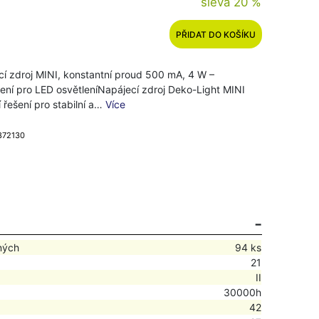
sleva 20 %
PŘIDAT DO KOŠÍKU
cí zdroj MINI, konstantní proud 500 mA, 4 W –
jení pro LED osvětleníNapájecí zdroj Deko-Light MINI
 řešení pro stabilní a…
Více
 872130
ných
94 ks
21
II
30000h
42