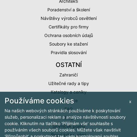
Architekti
Poradenství a školení
Návštěvy výrobců osvětlení
Certifikáty pro firmy
Ochrana osobních údajů
Soubory ke stažení
Pravidla slosování
OSTATNÍ
Zahraničí
Užitečné rady a tipy
Katalogy a ceníky
Používáme cookies
Inspirace
x
FAQ
Na našich webových stránkách používáme k poskytování
služeb, personalizaci reklam a analýze návštěvnosti soubory
Blog
cookie. Kliknutím na tlačítko 'Přijímám vše' souhlasíte s
Slovníček pojmů
používáním všech souborů cookies. Můžete však navštívit
Recyklujte s námi
'Přizpůsobit' a poskytnout tak vámi kontrolovaný souhlas.