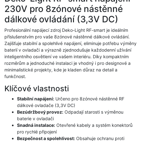
230V pro 8zónové nástěnné
dálkové ovládání (3,3V DC)
Profesionální napájecí zdroj Deko-Light RF-smart je ideálním
příslušenstvím pro vaše 8zónové nástěnné dálkové ovládání.
Zajišťuje stabilní a spolehlivé napájení, eliminuje potřebu výměny
baterií v ovladači a výrazně zjednodušuje každodenní užívání
inteligentního osvětlení ve vašem interiéru. Díky kompaktním
rozměrům a jednoduché instalaci je vhodný i pro designové a
minimalistické projekty, kde je kladen důraz na detail a
funkčnost.
Klíčové vlastnosti
Stabilní napájení:
Určeno pro 8zónové nástěnné RF
dálkové ovladače (3,3V DC)
Bezúdržbový provoz:
Odpadají starosti s výměnou
baterie v ovladači
Snadná instalace:
Otevřené kabely a systém konektorů
pro rychlé připojení
Bezpečnost a spolehlivost:
Obsahuje ochranu proti