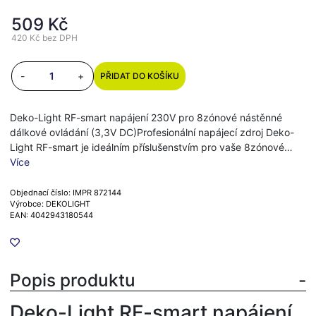
509 Kč
420 Kč
bez DPH
-
+
PŘIDAT DO KOŠÍKU
Deko-Light RF-smart napájení 230V pro 8zónové nástěnné
dálkové ovládání (3,3V DC)Profesionální napájecí zdroj Deko-
Light RF-smart je ideálním příslušenstvím pro vaše 8zónové…
Více
Objednací číslo: IMPR 872144
Výrobce: DEKOLIGHT
EAN: 4042943180544
Popis produktu
Deko-Light RF-smart napájení