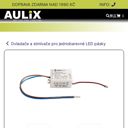
DOPRAVA ZDARMA NAD 1990 KČ
INFO:
0
Ovladače a stmívače pro jednobarevné LED pásky