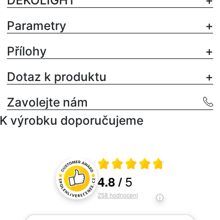
Parametry
Přílohy
Dotaz k produktu
Zavolejte nám
K výrobku doporučujeme
Průměrné hodnocení 4.8 z 5
5
4.8
/
Hodnocení a recenze zákazníků
258
hodnocení