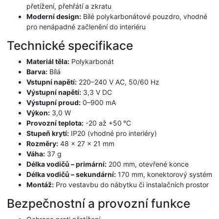
přetížení, přehřátí a zkratu
Moderní design:
Bílé polykarbonátové pouzdro, vhodné
pro nenápadné začlenění do interiéru
Technické specifikace
Materiál těla:
Polykarbonát
Barva:
Bílá
Vstupní napětí:
220–240 V AC, 50/60 Hz
Výstupní napětí:
3,3 V DC
Výstupní proud:
0–900 mA
Výkon:
3,0 W
Provozní teplota:
-20 až +50 °C
Stupeň krytí:
IP20 (vhodné pro interiéry)
Rozměry:
48 × 27 × 21 mm
Váha:
37 g
Délka vodičů – primární:
200 mm, otevřené konce
Délka vodičů – sekundární:
170 mm, konektorový systém
Montáž:
Pro vestavbu do nábytku či instalačních prostor
Bezpečnostní a provozní funkce