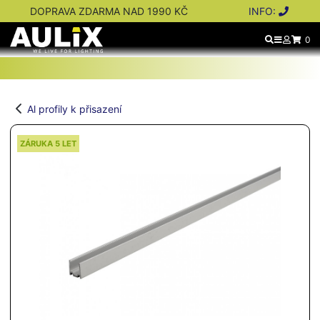
DOPRAVA ZDARMA NAD 1990 KČ
INFO:
0
Al profily k přisazení
ZÁRUKA 5 LET