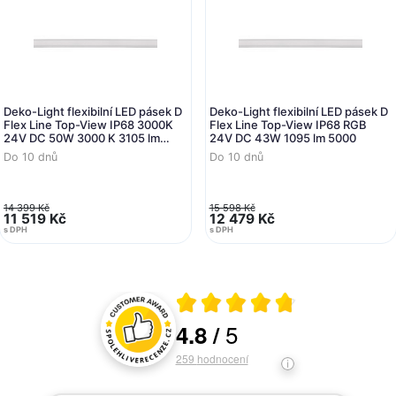
Deko-Light flexibilní LED pásek D
Deko-Light flexibilní LED pásek D
Flex Line Top-View IP68 3000K
Flex Line Top-View IP68 RGB
24V DC 50W 3000 K 3105 lm
24V DC 43W 1095 lm 5000
5000
Do 10 dnů
Do 10 dnů
14 399 Kč
15 598 Kč
11 519 Kč
12 479 Kč
s DPH
s DPH
Průměrné hodnocení 4.8 z 5
5
4.8
/
Hodnocení a recenze zákazníků
259
hodnocení