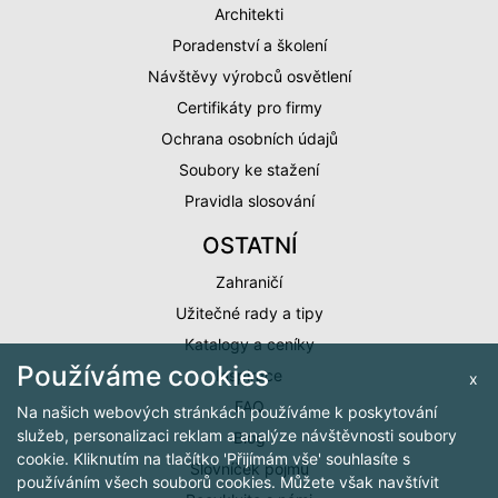
Architekti
Poradenství a školení
Návštěvy výrobců osvětlení
Certifikáty pro firmy
Ochrana osobních údajů
Soubory ke stažení
Pravidla slosování
OSTATNÍ
Zahraničí
Užitečné rady a tipy
Katalogy a ceníky
Používáme cookies
Inspirace
x
FAQ
Na našich webových stránkách používáme k poskytování
služeb, personalizaci reklam a analýze návštěvnosti soubory
Blog
cookie. Kliknutím na tlačítko 'Přijímám vše' souhlasíte s
Slovníček pojmů
používáním všech souborů cookies. Můžete však navštívit