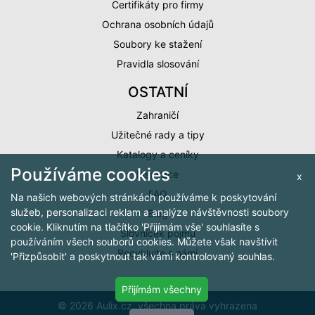
Certifikáty pro firmy
Ochrana osobních údajů
Soubory ke stažení
Pravidla slosování
OSTATNÍ
Zahraničí
Užitečné rady a tipy
Katalogy a ceníky
Používáme cookies
Inspirace
x
FAQ
Na našich webových stránkách používáme k poskytování
služeb, personalizaci reklam a analýze návštěvnosti soubory
Blog
cookie. Kliknutím na tlačítko 'Přijímám vše' souhlasíte s
Slovníček pojmů
používáním všech souborů cookies. Můžete však navštívit
Recyklujte s námi
'Přizpůsobit' a poskytnout tak vámi kontrolovaný souhlas.
Přijímám všechny
© 2026 Aulix.cz, všechna práva vyhrazena