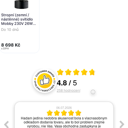
Stropní (zemní /
nástěnné) svítidlo
Mobby 230V 26W
(náhrada za 730415)
Do 10 dnů
- DEKOLIGHT
8 698 Kč
s DPH
Průměrné hodnocení 4.8 z 5
5
4.8
/
Hodnocení a recenze zákazníků
258
hodnocení
06.07.2026
í.
Hadam jedina nedobra skusenost bola s viacnasobnym
odkladom dodania tovaru, ale to bol problem zrejme
vyrobcu, nie Vas. Vasa obchodna zastupkyna je