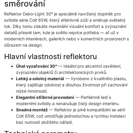
směrování
Reflektor Deko-Light 30° je speciálně navržený doplněk pro
svítidla série Colt 65W, který efektivně zúží a směruje světelný
tok. Díky tomu získáte maximální vizuální komfort a zvýraznění
detailů přesně tam, kde je světlo nejvíce potřeba — ať už v
moderních interiérech, galeriích nebo v komerčních prostorech s
důrazem na design.
Hlavní vlastnosti reflektoru
Úhel vyzařování 30°
— Ideální pro akcentní osvětlení,
zvýraznění objektů či architektonických prvků.
Lehký a odolný materiál
— Vyrobeno z kvalitního plastu,
který zajišťuje odolnost a dlouhou životnost při zachování
nízké hmotnosti.
Elegantní stříbrné provedení
— Perfektně ladí s
moderními svítidly a nenarušuje čistý design interiéru.
Snadná montáž
— Reflektor je plně kompatibilní se sérií
Colt 65W, což umožňuje jednoduchou a rychlou instalaci
bez nutnosti složitého nářadí.