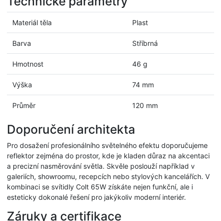
Technické parametry
Materiál těla
Plast
Barva
Stříbrná
Hmotnost
46 g
Výška
74 mm
Průměr
120 mm
Doporučení architekta
Pro dosažení profesionálního světelného efektu doporučujeme
reflektor zejména do prostor, kde je kladen důraz na akcentaci
a precizní nasměrování světla. Skvěle poslouží například v
galeriích, showroomu, recepcích nebo stylových kancelářích. V
kombinaci se svítidly Colt 65W získáte nejen funkční, ale i
esteticky dokonalé řešení pro jakýkoliv moderní interiér.
Záruky a certifikace