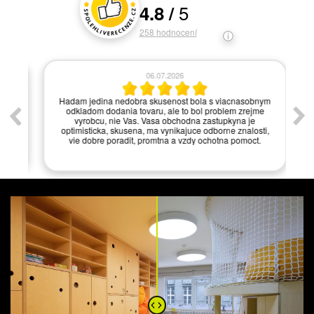
5
4.8
/
Hodnocení a recenze zákazníků
258
hodnocení
06.07.2026
í.
Hadam jedina nedobra skusenost bola s viacnasobnym
odkladom dodania tovaru, ale to bol problem zrejme
vyrobcu, nie Vas. Vasa obchodna zastupkyna je
optimisticka, skusena, ma vynikajuce odborne znalosti,
vie dobre poradit, promtna a vzdy ochotna pomoct.