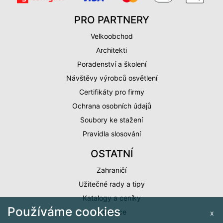
PRO PARTNERY
Velkoobchod
Architekti
Poradenství a školení
Návštěvy výrobců osvětlení
Certifikáty pro firmy
Ochrana osobních údajů
Soubory ke stažení
Pravidla slosování
OSTATNÍ
Zahraničí
Užitečné rady a tipy
Katalogy a ceníky
Používáme cookies
Inspirace
x