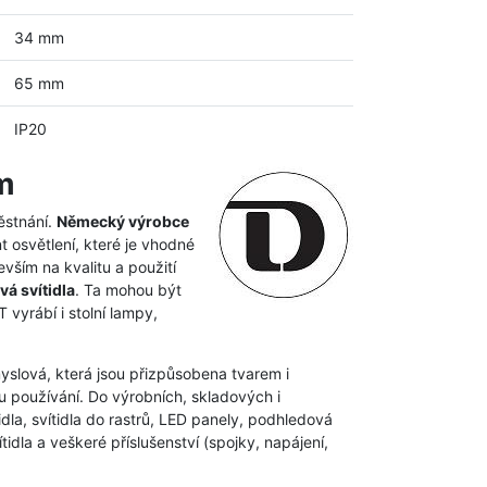
34 mm
65 mm
IP20
m
ěstnání.
Německý výrobce
t osvětlení, které je vhodné
vším na kvalitu a použití
vá svítidla
. Ta mohou být
vyrábí i stolní lampy,
myslová, která jsou přizpůsobena tvarem i
 používání. Do výrobních, skladových i
dla, svítidla do rastrů, LED panely, podhledová
idla a veškeré příslušenství (spojky, napájení,