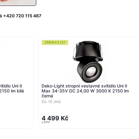
á
+420 720 115 467
ZÁRUKA 5 LET
idlo Uni II
Deko-Light stropní vestavné svítidlo Uni II
150 lm bílá
Max 34-35V DC 24,00 W 3000 K 2150 lm
černá
Do 10 dnů
4 499 Kč
s DPH