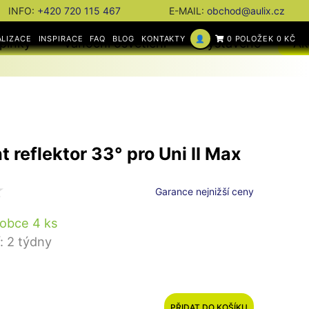
INFO:
+420 720 115 467
E-MAIL:
obchod@aulix.cz
ALIZACE
INSPIRACE
FAQ
BLOG
KONTAKTY
👤
0 POLOŽEK 0 KČ
plňky
Vánoční osvětlení
Vystaveno
Ak
 reflektor 33° pro Uni II Max
Garance nejnižší ceny
obce 4 ks
: 2 týdny
PŘIDAT DO KOŠÍKU