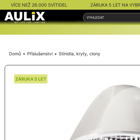
VÍCE NEŽ 26.000 SVÍTIDEL
ZÁRUKA 5 LET NA VYB
nosti
Interiérová svítidla
Venkovní svítidla
Domů
Příslušenství
Stínidla, kryty, clony
ZÁRUKA 5 LET