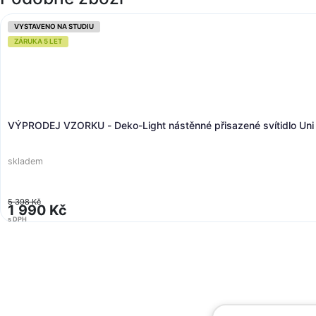
D
D
3
s 