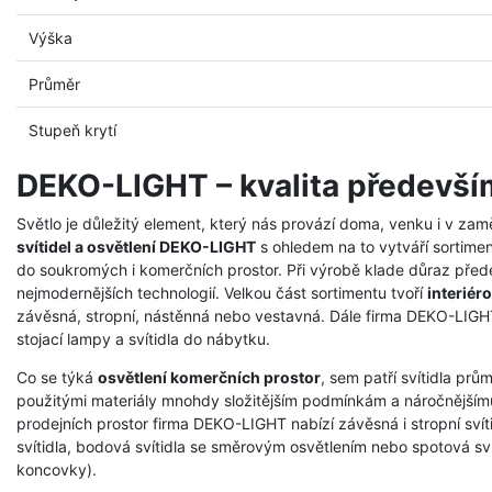
Výška
Průměr
Stupeň krytí
DEKO-LIGHT – kvalita předevší
Světlo je důležitý element, který nás provází doma, venku i v zam
svítidel a osvětlení DEKO-LIGHT
s ohledem na to vytváří sortimen
do soukromých i komerčních prostor. Při výrobě klade důraz přede
nejmodernějších technologií. Velkou část sortimentu tvoří
interiéro
závěsná, stropní, nástěnná nebo vestavná. Dále firma DEKO-LIGHT 
stojací lampy a svítidla do nábytku.
Co se týká
osvětlení komerčních prostor
, sem patří svítidla prů
použitými materiály mnohdy složitějším podmínkám a náročnějšímu
prodejních prostor firma DEKO-LIGHT nabízí závěsná i stropní svíti
svítidla, bodová svítidla se směrovým osvětlením nebo spotová svít
koncovky).