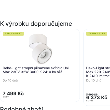
K výrobku doporučujeme
ZÁRUKA 5 LET
ZÁRUKA 5 LET
Deko-Light stropní přisazené svítidlo Uni II
Deko-Light stro
Max 230V 32W 3000 K 2410 lm bílá
Max 220-240
K 2410 lm tma
Do 10 dnů
Do 10 dnů
7 499 Kč
7 499 Kč
6 373 Kč
s DPH
s DPH
Podobné zboží