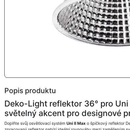
Popis produktu
Deko-Light reflektor 36° pro Uni 
světelný akcent pro designové p
Doplňte svůj osvětlovací systém
Uni II Max
o špičkový reflektor D
zpracovaný reflektor nabízí ideální rovnováhu mezi zaměřeným 