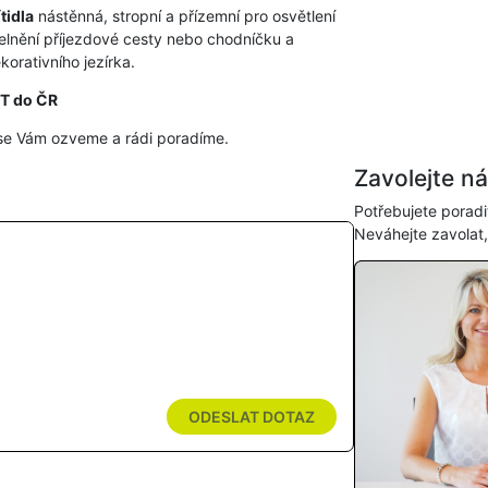
tidla
nástěnná, stropní a přízemní pro osvětlení
elnění příjezdové cesty nebo chodníčku a
orativního jezírka.
HT do ČR
se Vám ozveme a rádi poradíme.
Zavolejte n
Potřebujete poradi
Neváhejte zavolat
ODESLAT DOTAZ