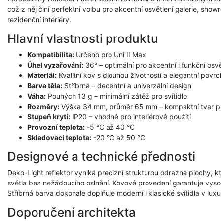
což z něj činí perfektní volbu pro akcentní osvětlení galerie, sho
rezidenční interiéry.
Hlavní vlastnosti produktu
Kompatibilita:
Určeno pro Uni II Max
Úhel vyzařování:
36° – optimální pro akcentní i funkční osvě
Materiál:
Kvalitní kov s dlouhou životností a elegantní pov
Barva těla:
Stříbrná – decentní a univerzální design
Váha:
Pouhých 13 g – minimální zátěž pro svítidlo
Rozměry:
Výška 34 mm, průměr 65 mm – kompaktní tvar pro
Stupeň krytí:
IP20 – vhodné pro interiérové použití
Provozní teplota:
-5 °C až 40 °C
Skladovací teplota:
-20 °C až 50 °C
Designové a technické přednosti
Deko-Light reflektor vyniká precizní strukturou odrazné plochy, kt
světla bez nežádoucího oslnění. Kovové provedení garantuje vysok
Stříbrná barva dokonale doplňuje moderní i klasické svítidla v luxu
Doporučení architekta