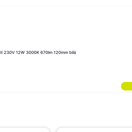
ZÁRUKA 5 LET
eko-Light nástěnné přisazené svítidlo Uni II 230V 12W 3000K 670l
o 10 dnů
 538 Kč
DPH