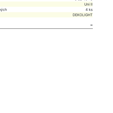
Uni II
ných
4 ks
DEKOLIGHT