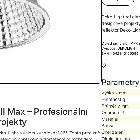
Deko-Light reflekt
designové projekty
reflektor Deko-Li
Objednací číslo: IMPR
Výrobce: DEKOLIGHT
EAN: 4042943155696
Parametry
Výška v mm
Hmotnost g
Průměr v mm
II Max – Profesionální
Ochrana IP
Materiál
rojekty
Barva
Úhel záření
eko-Light s úhlem vyzařování 36°. Tento precizně
Okolní teplota
světelným paprskem a dostatečným rozptylem,