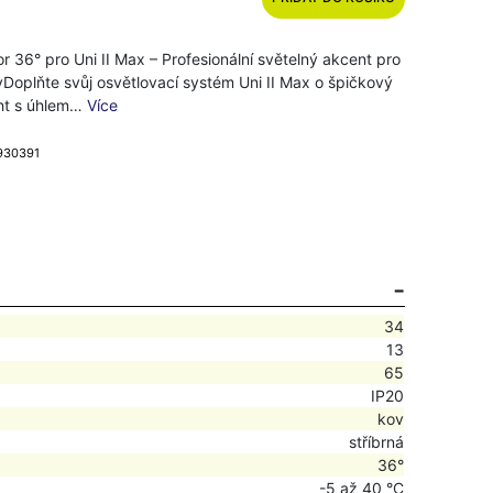
or 36° pro Uni II Max – Profesionální světelný akcent pro
Doplňte svůj osvětlovací systém Uni II Max o špičkový
ght s úhlem…
Více
 930391
34
13
65
IP20
kov
stříbrná
36°
-5 až 40 °C