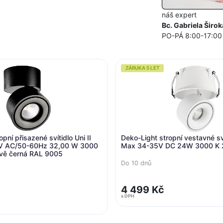
náš expert
Bc. Gabriela Širok
PO-PÁ 8:00-17:00
ZÁRUKA 5 LET
pní přisazené svítidlo Uni II
Deko-Light stropní vestavné svít
V AC/50-60Hz 32,00 W 3000
Max 34-35V DC 24W 3000 K 2
vě černá RAL 9005
Do 10 dnů
4 499 Kč
s DPH