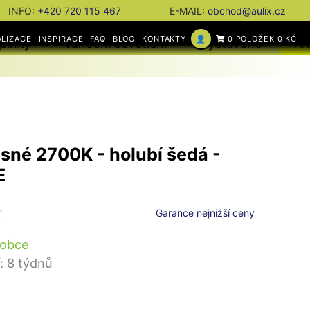
INFO:
+420 720 115 467
E-MAIL:
obchod@aulix.cz
ALIZACE
INSPIRACE
FAQ
BLOG
KONTAKTY
👤
0 POLOŽEK 0 KČ
plňky
Vánoční osvětlení
Vystaveno
Ak
sné 2700K - holubí šedá -
E
Garance nejnižší ceny
robce
: 8 týdnů