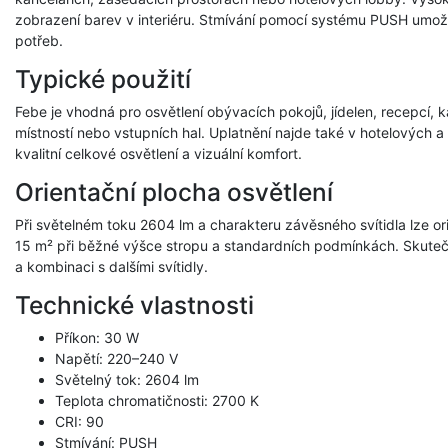
zobrazení barev v interiéru. Stmívání pomocí systému PUSH umožňu
potřeb.
Typické použití
Febe je vhodná pro osvětlení obývacích pokojů, jídelen, recepcí,
místností nebo vstupních hal. Uplatnění najde také v hotelových a
kvalitní celkové osvětlení a vizuální komfort.
Orientační plocha osvětlení
Při světelném toku 2604 lm a charakteru závěsného svítidla lze or
15 m² při běžné výšce stropu a standardních podmínkách. Skutečn
a kombinaci s dalšími svítidly.
Technické vlastnosti
Příkon: 30 W
Napětí: 220–240 V
Světelný tok: 2604 lm
Teplota chromatičnosti: 2700 K
CRI: 90
Stmívání: PUSH