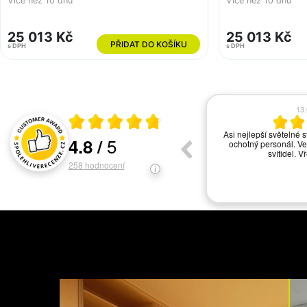
Více než 10 dnů
Více než 10 dnů
25 013 Kč
25 013 Kč
PŘIDAT DO KOŠÍKU
s DPH
s DPH
17.06.2026
13
Průměrné hodnocení 4.8 z 5
vše ok
Asi nejlepší světelné s
5
4.8
/
ochotný personál. Ve
Hodnocení a recenze zákazníků
svítidel. V
258
hodnocení