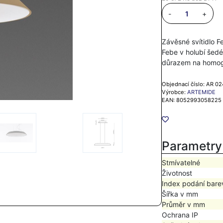
-
+
Závěsné svítidlo 
Febe v holubí šedé
důrazem na homog
Objednací číslo: AR 
Výrobce:
ARTEMIDE
EAN: 8052993058225
Parametry
Stmívatelné
Životnost
Index podání bare
Šířka v mm
Průměr v mm
Ochrana IP