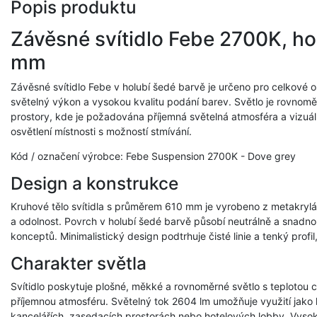
Popis produktu
Závěsné svítidlo Febe 2700K, ho
mm
Závěsné svítidlo Febe v holubí šedé barvě je určeno pro celkové 
světelný výkon a vysokou kvalitu podání barev. Světlo je rovnom
prostory, kde je požadována příjemná světelná atmosféra a vizuální
osvětlení místnosti s možností stmívání.
Kód / označení výrobce: Febe Suspension 2700K - Dove grey
Design a konstrukce
Kruhové tělo svítidla s průměrem 610 mm je vyrobeno z metakrylá
a odolnost. Povrch v holubí šedé barvě působí neutrálně a snadno
konceptů. Minimalistický design podtrhuje čisté linie a tenký profil
Charakter světla
Svítidlo poskytuje plošné, měkké a rovnoměrné světlo s teplotou c
příjemnou atmosféru. Světelný tok 2604 lm umožňuje využití jako 
kancelářích, zasedacích prostorách nebo hotelových lobby. Vysok