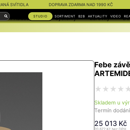
RANÁ SVÍTIDLA
DOPRAVA ZDARMA NAD 1990 KČ
STUDIO
SORTIMENT
B2B
AKTUALITY
VIDEO
RE
Příslušenství
Systémy
Žárovky
Do
Febe závě
ARTEMID
Skladem u vý
Termín dodání
25 013 Kč
20 672 Kč
bez DPH