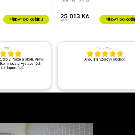
Více než 10 dnů
25 013 Kč
PŘIDAT DO KOŠÍKU
PŘIDAT DO KOŠÍ
s DPH
.06.2026
10.06.2026
tudio v Praze a okolí. Velmi
Ano, jste vzorový obchod.
lké množství vystavených
řele doporučuji.