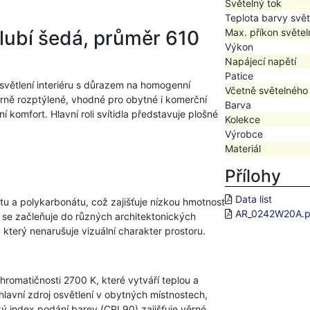
Světelný tok
Teplota barvy svět
lubí šedá, průměr 610
Max. příkon světel
Výkon
Napájecí napětí
Patice
osvětlení interiéru s důrazem na homogenní
Včetně světelného
ěrně rozptýlené, vhodné pro obytné i komerční
Barva
 komfort. Hlavní roli svítidla představuje plošné
Kolekce
Výrobce
Materiál
Přílohy
Data list
tu a polykarbonátu, což zajišťuje nízkou hmotnost
AR_0242W20A.p
 se začleňuje do různých architektonických
, který nenarušuje vizuální charakter prostoru.
hromatičnosti 2700 K, které vytváří teplou a
hlavní zdroj osvětlení v obytných místnostech,
ý index podání barev (CRI 90) zajišťuje věrné