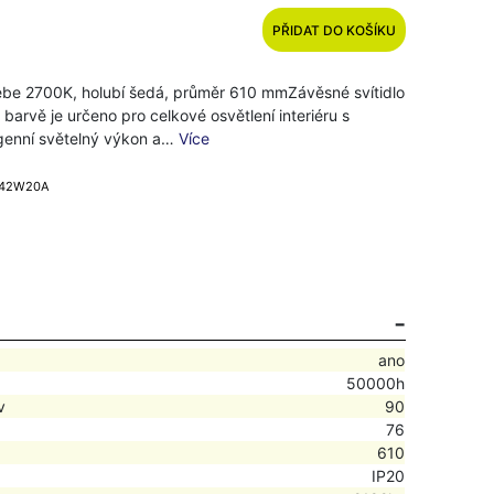
PŘIDAT DO KOŠÍKU
Febe 2700K, holubí šedá, průměr 610 mmZávěsné svítidlo
 barvě je určeno pro celkové osvětlení interiéru s
enní světelný výkon a…
Více
0242W20A
ano
50000h
v
90
76
610
IP20