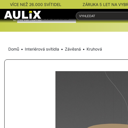
VÍCE NEŽ 26.000 SVÍTIDEL
ZÁRUKA 5 LET NA VYB
nosti
Interiérová svítidla
Venkovní svítidla
Domů
Interiérová svítidla
Závěsná
Kruhová