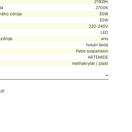
2182lm
la
2700K
ného zdroje
30W
30W
220-240V
LED
 zdroje
ano
holubí šedá
Febe suspension
ARTEMIDE
methakrylát / plast
df