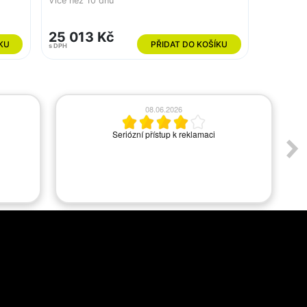
Více než 10 dnů
25 013 Kč
KU
PŘIDAT DO KOŠÍKU
s DPH
08.06.2026
Seriózní přístup k reklamaci
A
s