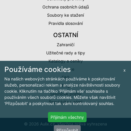
Ochrana osobních údajů
Soubory ke stažení
Pravidla slosování
OSTATNÍ
Zahraničí
Užitečné rady a tipy
Katalogy a ceníky
Používáme cookies
Inspirace
x
FAQ
Na našich webových stránkách používáme k poskytování
služeb, personalizaci reklam a analýze návštěvnosti soubory
Blog
cookie. Kliknutím na tlačítko 'Přijímám vše' souhlasíte s
Slovníček pojmů
používáním všech souborů cookies. Můžete však navštívit
Recyklujte s námi
'Přizpůsobit' a poskytnout tak vámi kontrolovaný souhlas.
Přijímám všechny
© 2026 Aulix.cz, všechna práva vyhrazena
Přizpůsobit