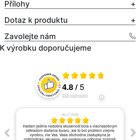
Přílohy
Dotaz k produktu
Zavolejte nám
K výrobku doporučujeme
Průměrné hodnocení 4.8 z 5
5
4.8
/
Hodnocení a recenze zákazníků
258
hodnocení
06.07.2026
í.
Hadam jedina nedobra skusenost bola s viacnasobnym
odkladom dodania tovaru, ale to bol problem zrejme
vyrobcu, nie Vas. Vasa obchodna zastupkyna je
optimisticka, skusena, ma vynikajuce odborne znalosti,