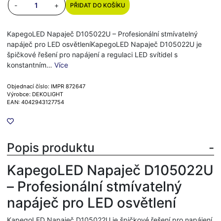
-
+
PŘIDAT DO KOŠÍKU
KapegoLED Napaječ D105022U – Profesionální stmívatelný
napáječ pro LED osvětleníKapegoLED Napaječ D105022U je
špičkové řešení pro napájení a regulaci LED svítidel s
konstantním…
Více
Objednací číslo: IMPR 872647
Výrobce: DEKOLIGHT
EAN: 4042943127754
Popis produktu
KapegoLED Napaječ D105022U
– Profesionální stmívatelný
napáječ pro LED osvětlení
KapegoLED Napaječ D105022U je špičkové řešení pro napájení