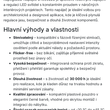
a regulaci LED svítidel s konstantním proudem v náročných
interiérových projektech. Tento napáječ je ideální volbou pro
architektonické a designové aplikace, kde je klíčová plynulá
regulace jasu, bezpečnost a dlouhá životnost komponentů.
Hlavní výhody a vlastnosti
Stmívatelný
– kompatibilní s fázově řízenými stmívači,
umožňuje citlivé a bezproblémové nastavení intenzity
osvětlení podle aktuální nálady a požadavků prostoru.
Flicker-free
– bez blikání, zajišťuje příjemné světelné
prostředí bez únavy očí.
Vysoká bezpečnost
– integrovaná ochrana proti zkratu,
přetížení i přehřátí garantuje spolehlivý a bezpečný
provoz.
Dlouhá životnost
– s životností až
30 000 h
je ideální
pro realizace, kde je kladen důraz na trvalou hodnotu a
minimální servisní zásahy.
Kvalitní zpracování
– kompaktní plastové pouzdro v
elegantní černé barvě, vhodné pro skrytou montáž i
integraci do nábytku.
Široký rozsah provozních teplot
– od -20 °C do +45 °C,