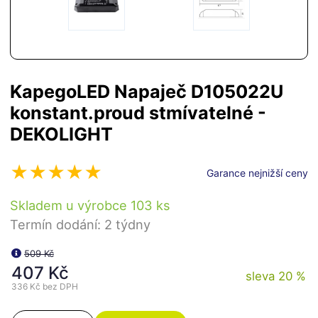
KapegoLED Napaječ D105022U
konstant.proud stmívatelné -
DEKOLIGHT
Garance nejnižší ceny
Skladem u výrobce 103 ks
Termín dodání: 2 týdny
509 Kč
407 Kč
sleva 20 %
336 Kč
bez DPH