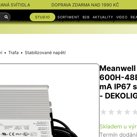
RANÁ SVÍTIDLA
DOPRAVA ZDARMA NAD 1990 KČ
STUDIO
SORTIMENT
B2B
AKTUALITY
VIDEO
RE
Příslušenství
Systémy
Žárovky
Do
ví
Trafa
Stabilizované napětí
Meanwell 
600H-48B
mA IP67 
- DEKOLI
Skladem u výr
Termín dodání