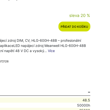
sleva 20 %
PŘIDAT DO KOŠÍKU
jecí zdroj DIM, CV, HLG-600H-48B – profesionální
 aplikaceLED napájecí zdroj Meanwell HLG-600H-48B
tní napětí 48 V DC a vysoký…
Více
 872126
48.5
50000h