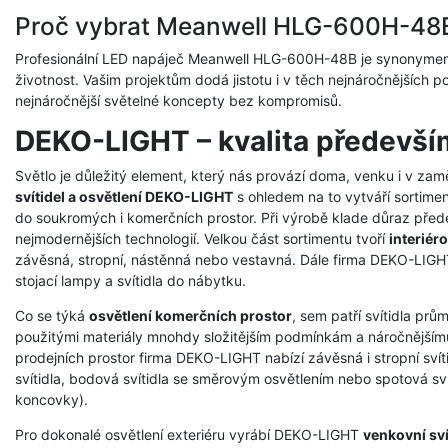
Proč vybrat Meanwell HLG-600H-48
Profesionální LED napáječ Meanwell HLG-600H-48B je synonymem 
životnost. Vašim projektům dodá jistotu i v těch nejnáročnějších 
nejnáročnější světelné koncepty bez kompromisů.
DEKO-LIGHT – kvalita předevší
Světlo je důležitý element, který nás provází doma, venku i v zam
svítidel a osvětlení DEKO-LIGHT
s ohledem na to vytváří sortimen
do soukromých i komerčních prostor. Při výrobě klade důraz přede
nejmodernějších technologií. Velkou část sortimentu tvoří
interiéro
závěsná, stropní, nástěnná nebo vestavná. Dále firma DEKO-LIGHT 
stojací lampy a svítidla do nábytku.
Co se týká
osvětlení komerčních prostor
, sem patří svítidla prů
použitými materiály mnohdy složitějším podmínkám a náročnějšímu
prodejních prostor firma DEKO-LIGHT nabízí závěsná i stropní svíti
svítidla, bodová svítidla se směrovým osvětlením nebo spotová svít
koncovky).
Pro dokonalé osvětlení exteriéru vyrábí DEKO-LIGHT
venkovní sví