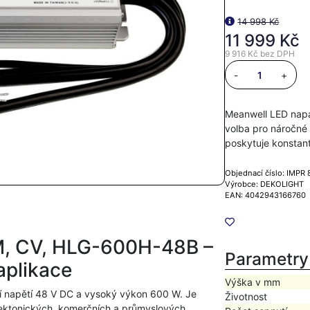
14 998 Kč
11 999 Kč
9 916 Kč
bez DPH
-
+
Meanwell LED napá
volba pro náročné
poskytuje konstan
Objednací číslo: IMPR
Výrobce: DEKOLIGHT
EAN: 4042943166760
IM, CV, HLG-600H-48B –
Parametry
aplikace
Výška v mm
í napětí 48 V DC a vysoký výkon 600 W. Je
Životnost
hitektonických, komerčních a průmyslových