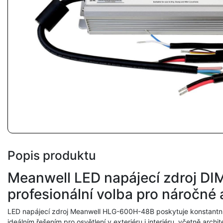
Popis produktu
Meanwell LED napájecí zdroj D
profesionální volba pro náročné 
LED napájecí zdroj Meanwell HLG-600H-48B poskytuje konstantn
ideálním řešením pro osvětlení v exteriéru i interiéru, včetně arc