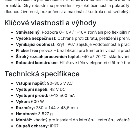
projektů. Díky robustnímu provedení, vysoké účinnosti a pokroči
dlouhou životnost, bezpečnost a maximální kontrolu nad světeln
Klíčové vlastnosti a výhody
Stmívatelný:
Podpora 0–10V / 1–10V stmívání pro flexibilní re
Vysoká bezpečnost:
Ochrana proti zkratu, přetížení i přehřá
Vynikající odolnost:
Krytí IP67 zajišťuje vodotěsnost a prac
Flicker free
provoz – bez blikání pro komfortní vizuální prost
Široký rozsah pracovních teplot:
-40 až 70 °C, skladování
Robustní konstrukce:
Hliníkové tělo v elegantní stříbrné ba
Technická specifikace
Vstupní napětí:
90–305 V AC
Výstupní napětí:
48 V DC
Výstupní proud:
0–12 500 mA
Výkon:
600 W
Rozměry:
280 × 144 × 48,5 mm
Hmotnost:
3 527 g
Montáž:
vhodný pro instalaci do interiéru i exteriéru, včet
Stupeň ochrany:
IP67