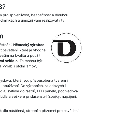
B?
pro spolehlivost, bezpečnost a dlouhou
podmínkách a umožní vám realizovat i ty
m
ěstnání.
Německý výrobce
t osvětlení, které je vhodné
vším na kvalitu a použití
vá svítidla
. Ta mohou být
vyrábí i stolní lampy,
myslová, která jsou přizpůsobena tvarem i
 používání. Do výrobních, skladových i
dla, svítidla do rastrů, LED panely, podhledová
idla a veškeré příslušenství (spojky, napájení,
tidla
nástěnná, stropní a přízemní pro osvětlení