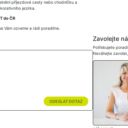
elnění příjezdové cesty nebo chodníčku a
orativního jezírka.
HT do ČR
se Vám ozveme a rádi poradíme.
Zavolejte n
Potřebujete poradi
Neváhejte zavolat
ODESLAT DOTAZ