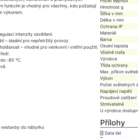
Počet sepnutí
lým funkcím je vhodný pro všechny, kdo požadují
Hmotnost g
ým výkonem.
Šířka v mm
Délka v mm
Ochrana IP
Materiál
gulaci intenzity osvětlení.
Barva
tí – ideální pro nepřetržitý provoz.
Okolní teplota
hotěsnost – vhodné pro venkovní i vnitřní použití.
Včetně trafa
ředí.
Výrobce
 do -85 °C.
Třída ochrany
rvě.
Max. příkon světel
Výkon
Počet světelných 
Napájecí napětí
Proudové zatížení
Stmívatelné
U výrobce dostup
Přílohy
ně vestavby do nábytku
Data list