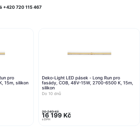
á
+420 720 115 467
t LED pásek - Long Run pro
Deko-Light LED pásek - L
COB, 48V-15W, 2700-6500 K, 15m,
fasády, COB, 48V-15W, RG
Do 10 dnů
26 999 Kč
 Kč
21 599 Kč
s DPH