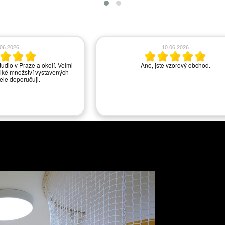
.06.2026
03.06.2026
nou, a pani ze zákaznického
Spokojenost.
yla moc příjemná a vstřícná,
to chtělo vylepšení, to bylo
lamání.