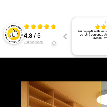
08.06.2026
03
Průměrné hodnocení 4.8 z 5
Seriózní přístup k reklamaci
Aulix funguje na výbor
5
4.8
/
servisu co mi volala, b
Hodnocení a recenze zákazníků
jen s tou dopravou by 
zk
258
hodnocení