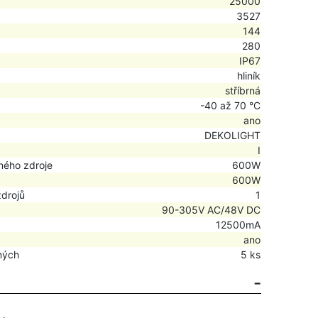
25000
3527
144
280
IP67
hliník
stříbrná
-40 až 70 °C
ano
DEKOLIGHT
I
ného zdroje
600W
600W
zdrojů
1
90-305V AC/48V DC
12500mA
ano
ných
5 ks