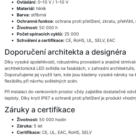
Ovládání:
0–10 V / 1–10 V
Materiál:
hliník
Barva:
stříbrná
Ochranné funkce:
ochrana proti přetížení, zkratu, přehřátí,
Životnost:
50 000 h
Počet spínacích cyklů:
25 000
Schválení a certifikace:
CE, RoHS, UL, SELV, EAC
Doporučení architekta a designéra
Díky vysoké spolehlivosti, robustnímu provedení a snadné stmívatel
architektonická LED svítidla na fasádách, v zahradní architektuře
Doporučujeme jej využít tam, kde jsou kladeny vysoké nároky na 
flexibilitu při návrhu světelných scén.
Při instalaci do venkovních prostor vždy zajistěte dostatečné od
teploty. Díky krytí IP67 a ochraně proti přetížení je produkt vhodn
Záruky a certifikace
Životnost:
50 000 hodin
Záruka:
5 let
Certifikace:
CE, UL, EAC, RoHS, SELV