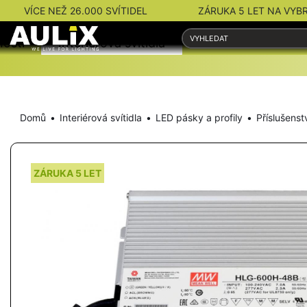
VÍCE NEŽ 26.000 SVÍTIDEL
ZÁRUKA 5 LET NA VYB
nosti
Interiérová svítidla
Venkovní svítidla
Domů
Interiérová svítidla
LED pásky a profily
Příslušenst
ZÁRUKA 5 LET