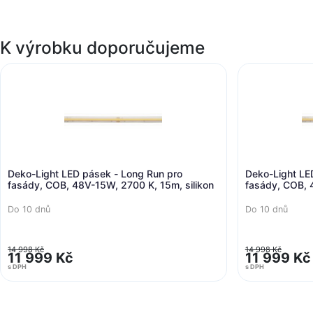
K výrobku doporučujeme
g Run pro
Deko-Light LED pásek - Long Run pro
 K, 15m, silikon
fasády, COB, 48V-15W, 3000 K, 15m, silikon
Do 10 dnů
14 998 Kč
11 999 Kč
s DPH