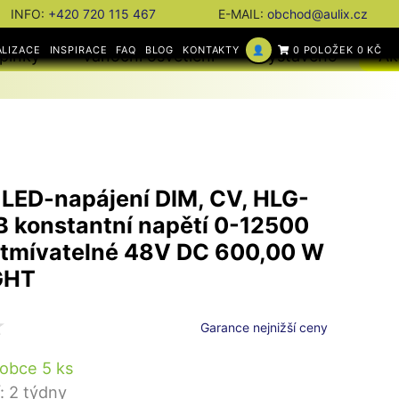
INFO:
+420 720 115 467
E-MAIL:
obchod@aulix.cz
ALIZACE
INSPIRACE
FAQ
BLOG
KONTAKTY
👤
0 POLOŽEK 0 KČ
plňky
Vánoční osvětlení
Vystaveno
Ak
LED-napájení DIM, CV, HLG-
 konstantní napětí 0-12500
stmívatelné 48V DC 600,00 W
GHT
Garance nejnižší ceny
obce 5 ks
: 2 týdny