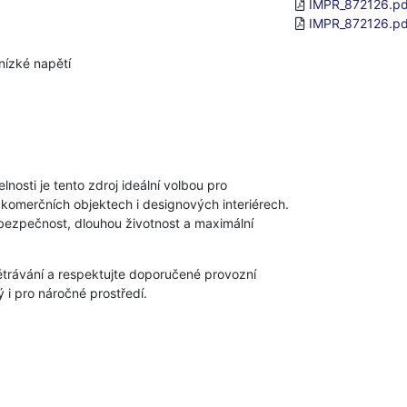
IMPR_872126.pd
IMPR_872126.pd
 nízké napětí
nosti je tento zdroj ideální volbou pro
, komerčních objektech i designových interiérech.
bezpečnost, dlouhou životnost a maximální
větrávání a respektujte doporučené provozní
ý i pro náročné prostředí.