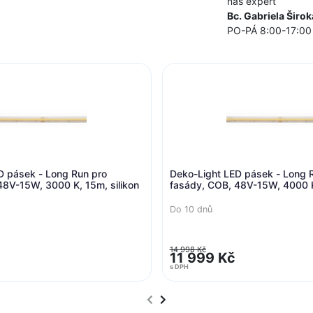
náš expert
Bc. Gabriela Širok
PO-PÁ 8:00-17:00
Deko-Light LED pásek - Long Run pro
Deko-Ligh
fasády, COB, 48V-15W, 4000 K, 15m, silikon
fasády, 
silikon
Do 10 dnů
Do 10 dnů
14 998 Kč
20 249 Kč
11 999 Kč
16 199
s DPH
s DPH