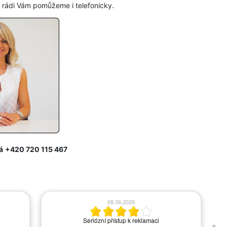
, rádi Vám pomůžeme i telefonicky.
á
+420 720 115 467
08.06.2026
Seriózní přístup k reklamaci
A