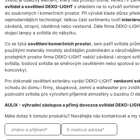
svítidel a osvětlení DEKO-LIGHT
s ohledem na to vytváří sortimen
do soukromých i komerčních prostor. Při výrobě klade důraz přede
nejmodernějších technologií. Velkou část sortimentu tvoří
interiéro
závěsná, stropní, nástěnná nebo vestavná. Dále firma DEKO-LIGHT 
stojací lampy a svítidla do nábytku.
Co se týká
osvětlení komerčních prostor
, sem patří svítidla prů
použitými materiály mnohdy složitějším podmínkám a náročnějšímu
prodejních prostor firma DEKO-LIGHT nabízí závěsná i stropní svíti
svítidla, bodová svítidla se směrovým osvětlením nebo spotová svít
koncovky).
Pro dokonalé osvětlení exteriéru vyrábí DEKO-LIGHT
venkovní sví
vchodu do domu i firmy, sloupková, zemní a wallwasher pro zvidit
podvodní svítidla pro vytvoření příjemné atmosféry u bazénu či dek
AULIX - výhradní zástupce a přímý dovozce svítidel DEKO-LIG
Máte dotaz k tomuto produktu? Neváhejte nás kontaktovat a my 