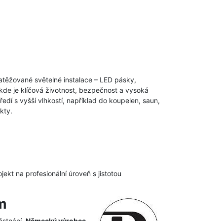
těžované světelné instalace – LED pásky,
í, kde je klíčová životnost, bezpečnost a vysoká
edí s vyšší vlhkostí, například do koupelen, saun,
kty.
ekt na profesionální úroveň s jistotou
m
ěstnání.
Německý výrobce