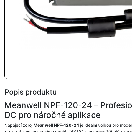
Popis produktu
Meanwell NPF-120-24 – Profesion
DC pro náročné aplikace
Napájecí zdroj
Meanwell NPF-120-24
je ideální volbou pro modern
konstantnímu výstupnímu napětí 24V DC s výkonem 100 W a spole