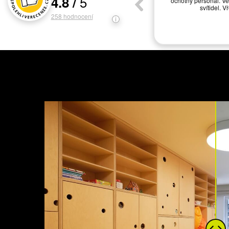
5
4.8
/
ochotný personál. Ve
Hodnocení a recenze zákazníků
svítidel. V
258
hodnocení