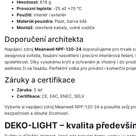
Hmotnost:
619 g
Provozní teplota:
-25 až +70 °C
Použití:
Interiér i exteriér
Materiál pouzdra:
Plast, barva bílá
Montáž:
otevřené kabely, volné vodiče
Doporučení architekta
Napájecí zdroj
Meanwell NPF-120-24
doporučujeme pro trvale za
designová svítidla, fasádní nasvětlení i precizní interiérová řešen
spolehlivost. Díky vysokému krytí a ochranám je vhodný i do prostř
wellness či na fasádu. Perfektní volba pro privátní i komerční proje
Záruky a certifikace
Záruka:
5 let
Certifikace:
CE, EAC, ENEC, SELV
Vyberte si napájecí zdroj Meanwell NPF-120-24 a posuňte svůj proj
bezpečnosti a dlouhé životnosti.
DEKO-LIGHT – kvalita předevší
Světlo je důležitý element, který nás provází doma, venku i v zam