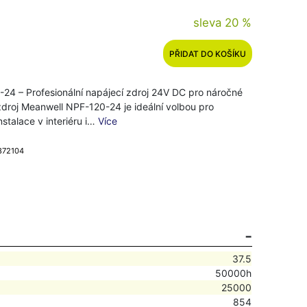
sleva 20 %
PŘIDAT DO KOŠÍKU
24 – Profesionální napájecí zdroj 24V DC pro náročné
droj Meanwell NPF-120-24 je ideální volbou pro
nstalace v interiéru i…
Více
 872104
37.5
50000h
25000
854