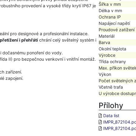
Šířka v mm
robustního provedení a vysoké třídy krytí IP67 je
Délka v mm
Ochrana IP
Napájecí napětí
Proudové zatížení
deální pro designové a profesionální instalace.
Materiál
přetížení i přehřátí
chrání celý světelný systém i
Barva
Okolní teplota
či dočasnému ponoření do vody.
Výrobce
řída II) pro bezpečnou venkovní i vnitřní montáž.
Třída ochrany
Max. příkon světel
h zařízení.
Výkon
lé zapojení.
Počet světelných 
Včetně trafa
U výrobce dostup
Přílohy
Data list
IMPR_872104.p
IMPR_872104.p