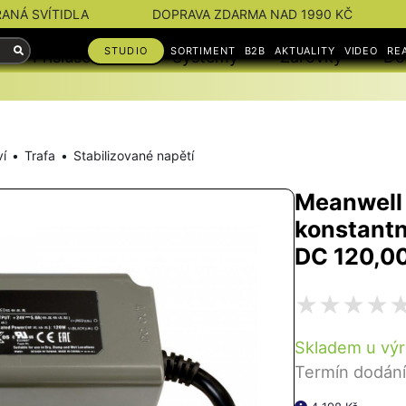
RANÁ SVÍTIDLA
DOPRAVA ZDARMA NAD 1990 KČ
STUDIO
SORTIMENT
B2B
AKTUALITY
VIDEO
RE
Příslušenství
Systémy
Žárovky
Do
ví
Trafa
Stabilizované napětí
Meanwell
konstantn
DC 120,0
Skladem u výr
Termín dodání