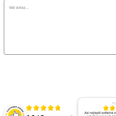
17.06.2026
13
Průměrné hodnocení 4.8 z 5
vše ok
Asi nejlepší světelné s