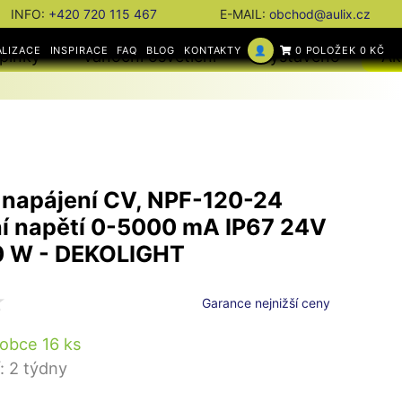
INFO:
+420 720 115 467
E-MAIL:
obchod@aulix.cz
ALIZACE
INSPIRACE
FAQ
BLOG
KONTAKTY
👤
0 POLOŽEK 0 KČ
plňky
Vánoční osvětlení
Vystaveno
Ak
 napájení CV, NPF-120-24
í napětí 0-5000 mA IP67 24V
0 W - DEKOLIGHT
Garance nejnižší ceny
obce 16 ks
: 2 týdny