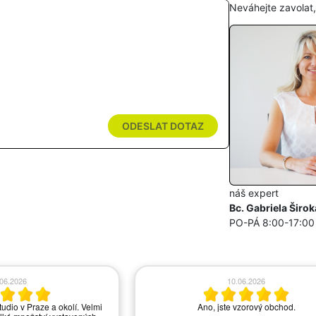
Neváhejte zavolat
ODESLAT DOTAZ
náš expert
Bc. Gabriela Širok
PO-PÁ 8:00-17:00
.06.2026
10.06.2026
tudio v Praze a okolí. Velmi
Ano, jste vzorový obchod.