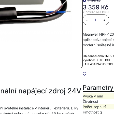
4 198 Kč
3 359 Kč
2 776 Kč
bez DPH
-
+
Meanwell NPF-120-
aplikaceNapájecí z
moderní světelné i
Objednací číslo: IMPR
Výrobce: DEKOLIGHT
EAN: 4042943165909
Parametry
ální napájecí zdroj 24V
Výška v mm
Životnost
Počet sepnutí
í světelné instalace v interiéru i exteriéru. Díky
Hmotnost g
hlivými ochrannými prvky přináší bezpečné