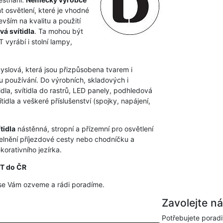
t osvětlení, které je vhodné
vším na kvalitu a použití
vá svítidla
. Ta mohou být
vyrábí i stolní lampy,
myslová, která jsou přizpůsobena tvarem i
 používání. Do výrobních, skladových i
dla, svítidla do rastrů, LED panely, podhledová
idla a veškeré příslušenství (spojky, napájení,
tidla
nástěnná, stropní a přízemní pro osvětlení
elnění příjezdové cesty nebo chodníčku a
orativního jezírka.
HT do ČR
se Vám ozveme a rádi poradíme.
Zavolejte n
Potřebujete poradi