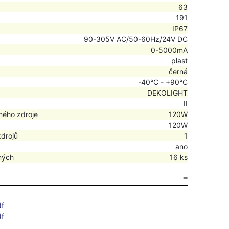
63
191
IP67
90-305V AC/50-60Hz/24V DC
0-5000mA
plast
černá
-40°C - +90°C
DEKOLIGHT
II
ného zdroje
120W
120W
zdrojů
1
ano
ných
16 ks
df
df