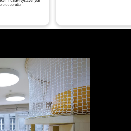
lké množství vystavených
řele doporučuji.