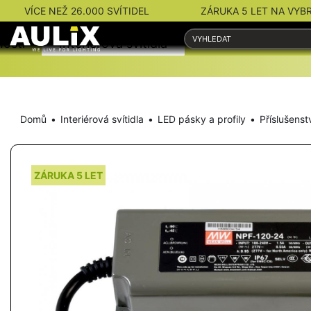
VÍCE NEŽ 26.000 SVÍTIDEL
ZÁRUKA 5 LET NA VYB
nosti
Interiérová svítidla
Venkovní svítidla
Domů
Interiérová svítidla
LED pásky a profily
Příslušenst
ZÁRUKA 5 LET