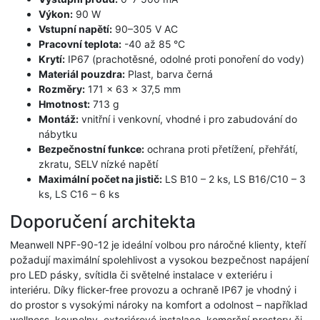
Výkon:
90 W
Vstupní napětí:
90–305 V AC
Pracovní teplota:
-40 až 85 °C
Krytí:
IP67 (prachotěsné, odolné proti ponoření do vody)
Materiál pouzdra:
Plast, barva černá
Rozměry:
171 × 63 × 37,5 mm
Hmotnost:
713 g
Montáž:
vnitřní i venkovní, vhodné i pro zabudování do
nábytku
Bezpečnostní funkce:
ochrana proti přetížení, přehřátí,
zkratu, SELV nízké napětí
Maximální počet na jistič:
LS B10 – 2 ks, LS B16/C10 – 3
ks, LS C16 – 6 ks
Doporučení architekta
Meanwell NPF-90-12 je ideální volbou pro náročné klienty, kteří
požadují maximální spolehlivost a vysokou bezpečnost napájení
pro LED pásky, svítidla či světelné instalace v exteriéru i
interiéru. Díky flicker-free provozu a ochraně IP67 je vhodný i
do prostor s vysokými nároky na komfort a odolnost – například
wellness, koupelny, exteriérové instalace, komerční prostory či