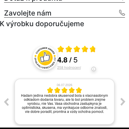
Zavolejte nám
K výrobku doporučujeme
Průměrné hodnocení 4.8 z 5
5
4.8
/
Hodnocení a recenze zákazníků
258
hodnocení
06.07.2026
í.
Hadam jedina nedobra skusenost bola s viacnasobnym
odkladom dodania tovaru, ale to bol problem zrejme
vyrobcu, nie Vas. Vasa obchodna zastupkyna je
optimisticka, skusena, ma vynikajuce odborne znalosti,
vie dobre poradit, promtna a vzdy ochotna pomoct.