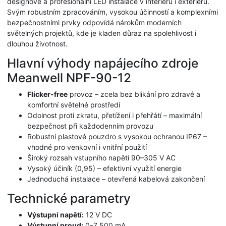
designové a profesionální LED instalace v interiéru i exteriéru.
Svým robustním zpracováním, vysokou účinností a komplexními
bezpečnostními prvky odpovídá nárokům moderních
světelných projektů, kde je kladen důraz na spolehlivost i
dlouhou životnost.
Hlavní výhody napájecího zdroje
Meanwell NPF-90-12
Flicker-free
provoz – zcela bez blikání pro zdravé a
komfortní světelné prostředí
Odolnost proti zkratu, přetížení i přehřátí – maximální
bezpečnost při každodenním provozu
Robustní plastové pouzdro s vysokou ochranou IP67 –
vhodné pro venkovní i vnitřní použití
Široký rozsah vstupního napětí 90–305 V AC
Vysoký účiník (0,95) – efektivní využití energie
Jednoduchá instalace – otevřená kabelová zakončení
Technické parametry
Výstupní napětí:
12 V DC
Výstupní proud:
0–7 500 mA