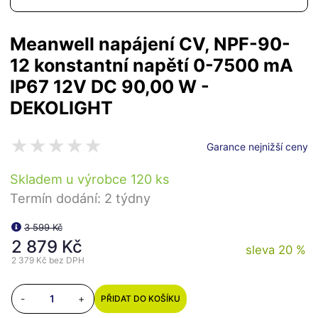
Meanwell napájení CV, NPF-90-
12 konstantní napětí 0-7500 mA
IP67 12V DC 90,00 W -
DEKOLIGHT
Garance nejnižší ceny
Skladem u výrobce 120 ks
Termín dodání: 2 týdny
3 599 Kč
2 879 Kč
sleva 20 %
2 379 Kč
bez DPH
-
+
PŘIDAT DO KOŠÍKU