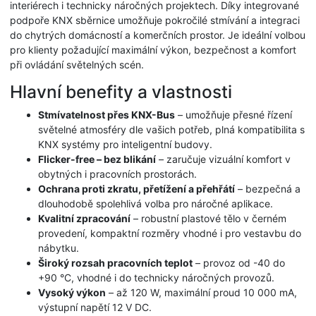
interiérech i technicky náročných projektech. Díky integrované
podpoře KNX sběrnice umožňuje pokročilé stmívání a integraci
do chytrých domácností a komerčních prostor. Je ideální volbou
pro klienty požadující maximální výkon, bezpečnost a komfort
při ovládání světelných scén.
Hlavní benefity a vlastnosti
Stmívatelnost přes KNX-Bus
– umožňuje přesné řízení
světelné atmosféry dle vašich potřeb, plná kompatibilita s
KNX systémy pro inteligentní budovy.
Flicker-free – bez blikání
– zaručuje vizuální komfort v
obytných i pracovních prostorách.
Ochrana proti zkratu, přetížení a přehřátí
– bezpečná a
dlouhodobě spolehlivá volba pro náročné aplikace.
Kvalitní zpracování
– robustní plastové tělo v černém
provedení, kompaktní rozměry vhodné i pro vestavbu do
nábytku.
Široký rozsah pracovních teplot
– provoz od -40 do
+90 °C, vhodné i do technicky náročných provozů.
Vysoký výkon
– až 120 W, maximální proud 10 000 mA,
výstupní napětí 12 V DC.