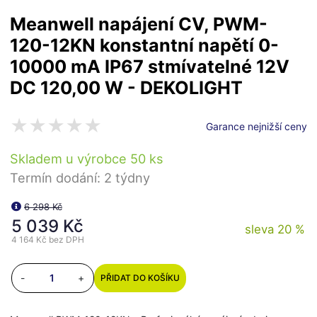
Meanwell napájení CV, PWM-
120-12KN konstantní napětí 0-
10000 mA IP67 stmívatelné 12V
DC 120,00 W - DEKOLIGHT
Garance nejnižší ceny
Skladem u výrobce 50 ks
Termín dodání: 2 týdny
6 298 Kč
5 039 Kč
sleva 20 %
4 164 Kč
bez DPH
-
+
PŘIDAT DO KOŠÍKU