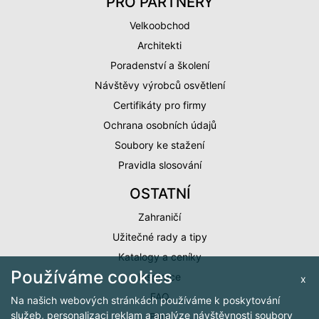
PRO PARTNERY
Velkoobchod
Architekti
Poradenství a školení
Návštěvy výrobců osvětlení
Certifikáty pro firmy
Ochrana osobních údajů
Soubory ke stažení
Pravidla slosování
OSTATNÍ
Zahraničí
Užitečné rady a tipy
Katalogy a ceníky
Používáme cookies
Inspirace
x
FAQ
Na našich webových stránkách používáme k poskytování
služeb, personalizaci reklam a analýze návštěvnosti soubory
Blog