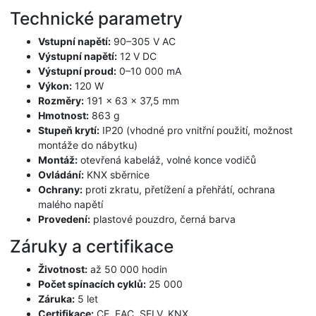
Technické parametry
Vstupní napětí:
90–305 V AC
Výstupní napětí:
12 V DC
Výstupní proud:
0–10 000 mA
Výkon:
120 W
Rozměry:
191 × 63 × 37,5 mm
Hmotnost:
863 g
Stupeň krytí:
IP20 (vhodné pro vnitřní použití, možnost
montáže do nábytku)
Montáž:
otevřená kabeláž, volné konce vodičů
Ovládání:
KNX sběrnice
Ochrany:
proti zkratu, přetížení a přehřátí, ochrana
malého napětí
Provedení:
plastové pouzdro, černá barva
Záruky a certifikace
Životnost:
až 50 000 hodin
Počet spínacích cyklů:
25 000
Záruka:
5 let
Certifikace:
CE, EAC, SELV, KNX