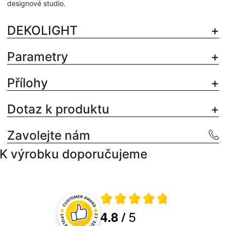
designové studio.
DEKOLIGHT
Parametry
Přílohy
Dotaz k produktu
Zavolejte nám
K výrobku doporučujeme
Průměrné hodnocení 4.8 z 5
5
4.8
/
Hodnocení a recenze zákazníků