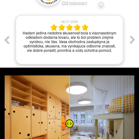
258
hodnocení
06.07.2026
í.
Hadam jedina nedobra skusenost bola s viacnasobnym
odkladom dodania tovaru, ale to bol problem zrejme
vyrobcu, nie Vas. Vasa obchodna zastupkyna je
optimisticka, skusena, ma vynikajuce odborne znalosti,
vie dobre poradit, promtna a vzdy ochotna pomoct.