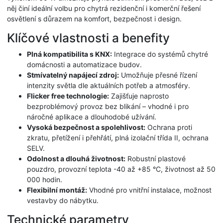
něj činí ideální volbu pro chytrá rezidenční i komerční řešení
osvětlení s důrazem na komfort, bezpečnost i design.
Klíčové vlastnosti a benefity
Plná kompatibilita s KNX:
Integrace do systémů chytré
domácnosti a automatizace budov.
Stmívatelný napájecí zdroj:
Umožňuje přesné řízení
intenzity světla dle aktuálních potřeb a atmosféry.
Flicker free technologie:
Zajišťuje naprosto
bezproblémový provoz bez blikání – vhodné i pro
náročné aplikace a dlouhodobé užívání.
Vysoká bezpečnost a spolehlivost:
Ochrana proti
zkratu, přetížení i přehřátí, plná izolační třída II, ochrana
SELV.
Odolnost a dlouhá životnost:
Robustní plastové
pouzdro, provozní teplota -40 až +85 °C, životnost až 50
000 hodin.
Flexibilní montáž:
Vhodné pro vnitřní instalace, možnost
vestavby do nábytku.
Technické parametry