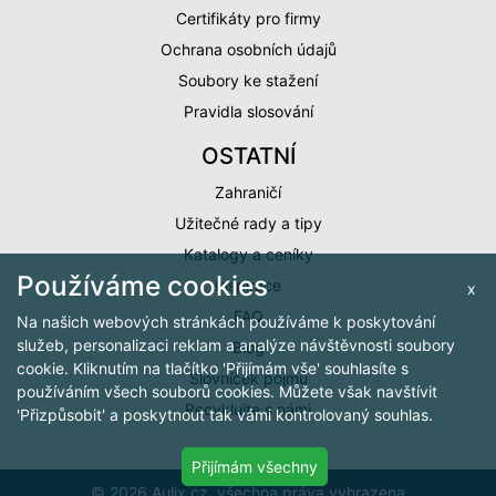
Certifikáty pro firmy
Ochrana osobních údajů
Soubory ke stažení
Pravidla slosování
OSTATNÍ
Zahraničí
Užitečné rady a tipy
Katalogy a ceníky
Používáme cookies
Inspirace
x
FAQ
Na našich webových stránkách používáme k poskytování
služeb, personalizaci reklam a analýze návštěvnosti soubory
Blog
cookie. Kliknutím na tlačítko 'Přijímám vše' souhlasíte s
Slovníček pojmů
používáním všech souborů cookies. Můžete však navštívit
Recyklujte s námi
'Přizpůsobit' a poskytnout tak vámi kontrolovaný souhlas.
Přijímám všechny
© 2026 Aulix.cz, všechna práva vyhrazena