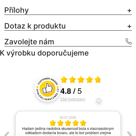
Přílohy
Dotaz k produktu
Zavolejte nám
K výrobku doporučujeme
Průměrné hodnocení 4.8 z 5
5
4.8
/
Hodnocení a recenze zákazníků
258
hodnocení
06.07.2026
í.
Hadam jedina nedobra skusenost bola s viacnasobnym
odkladom dodania tovaru, ale to bol problem zrejme