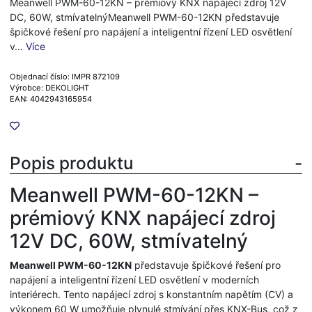
Meanwell PWM-60-12KN – prémiový KNX napájecí zdroj 12V
DC, 60W, stmívatelnýMeanwell PWM-60-12KN představuje
špičkové řešení pro napájení a inteligentní řízení LED osvětlení
v…
Více
Objednací číslo: IMPR 872109
Výrobce: DEKOLIGHT
EAN: 4042943165954
Popis produktu
Meanwell PWM-60-12KN –
prémiový KNX napájecí zdroj
12V DC, 60W, stmívatelný
Meanwell PWM-60-12KN
představuje špičkové řešení pro
napájení a inteligentní řízení LED osvětlení v moderních
interiérech. Tento napájecí zdroj s konstantním napětím (CV) a
výkonem 60 W umožňuje plynulé stmívání přes KNX-Bus, což z