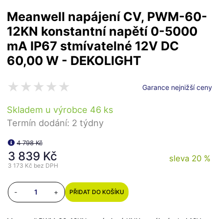
Meanwell napájení CV, PWM-60-
12KN konstantní napětí 0-5000
mA IP67 stmívatelné 12V DC
60,00 W - DEKOLIGHT
Garance nejnižší ceny
Skladem u výrobce 46 ks
Termín dodání: 2 týdny
4 798 Kč
3 839 Kč
sleva 20 %
3 173 Kč
bez DPH
-
+
PŘIDAT DO KOŠÍKU