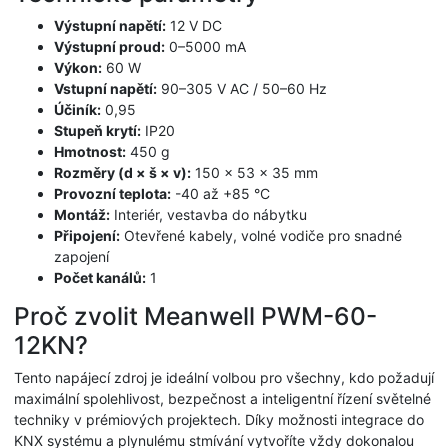
Výstupní napětí:
12 V DC
Výstupní proud:
0–5000 mA
Výkon:
60 W
Vstupní napětí:
90–305 V AC / 50–60 Hz
Účiník:
0,95
Stupeň krytí:
IP20
Hmotnost:
450 g
Rozměry (d × š × v):
150 × 53 × 35 mm
Provozní teplota:
-40 až +85 °C
Montáž:
Interiér, vestavba do nábytku
Připojení:
Otevřené kabely, volné vodiče pro snadné
zapojení
Počet kanálů:
1
Proč zvolit Meanwell PWM-60-
12KN?
Tento napájecí zdroj je ideální volbou pro všechny, kdo požadují
maximální spolehlivost, bezpečnost a inteligentní řízení světelné
techniky v prémiových projektech. Díky možnosti integrace do
KNX systému a plynulému stmívání vytvoříte vždy dokonalou